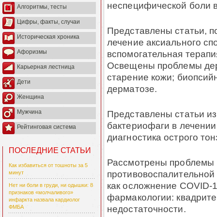
неспецифической боли в
Алгоритмы, тесты
Цифры, факты, случаи
Представлены статьи, 
Историческая хроника
лечение аксиального сп
вспомогательная терапи
Афоризмы
Освещены проблемы де
Карьерная лестница
старение кожи; биопсий
Дети
дерматозе.
Женщина
Представлены статьи из
Мужчина
бактериофаги в лечении
Рейтинговая система
диагностика острого то
ПОСЛЕДНИЕ СТАТЬИ
Рассмотрены проблемы 
Как избавиться от тошноты за 5
противовоспалительной 
минут
как осложнение COVID-
Нет ни боли в груди, ни одышки: 8
признаков «молчаливого»
фармакологии: квадрите
инфаркта назвала кардиолог
недостаточности.
ФМБА