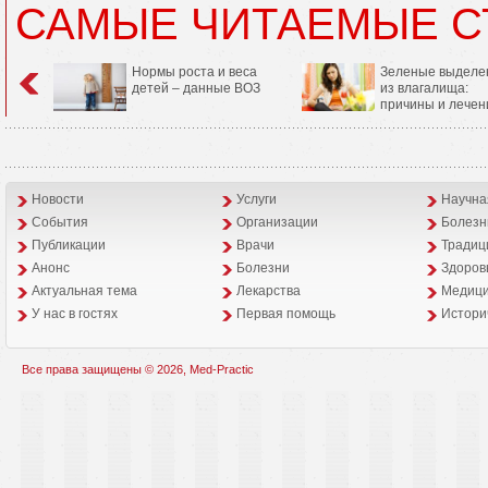
САМЫЕ ЧИТАЕМЫЕ С
Нормы роста и веса
Зеленые выделе
детей – данные ВОЗ
из влагалища:
причины и лечен
Новости
Услуги
Научна
События
Организации
Болезн
Публикации
Врачи
Традиц
Анонс
Болезни
Здоров
Aктуальная тема
Лекарства
Медици
У нас в гостях
Первая помощь
Истори
Все права защищены © 2026, Med-Practic