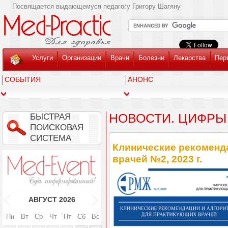
Посвящается выдающемуся педагогу Григору Шагяну
Услуги
Организации
Врачи
Болезни
Лекарства
Пер
СОБЫТИЯ
АНОНС
НОВОСТИ. ЦИФРЫ
БЫСТРАЯ
ПОИСКОВАЯ
СИСТЕМА
Клинические рекоменд
врачей №2, 2023 г.
АВГУСТ
2026
Пн
Вт
Ср
Чт
Пт
Сб
Вс