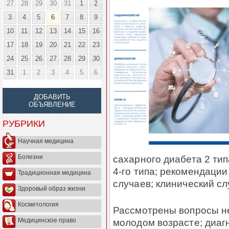
27
28
29
30
31
1
2
3
4
5
6
7
8
9
10
11
12
13
14
15
16
17
18
19
20
21
22
23
24
25
26
27
28
29
30
31
1
2
3
4
5
6
ДОБАВИТЬ
ОБЪЯВЛЕНИЕ
РУБРИКИ
Научная медицина
сахарного диабета 2 ти
Болезни
4-го типа; рекомендаци
Традиционная медицина
случаев; клинический с
Здоровый образ жизни
Косметология
Рассмотрены вопросы не
молодом возрасте; диаг
Медицинское право