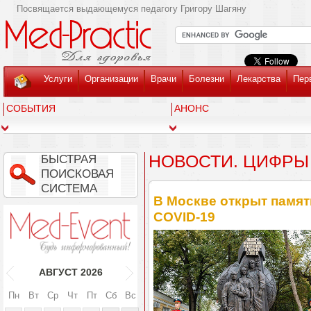
Посвящается выдающемуся педагогу Григору Шагяну
Услуги
Организации
Врачи
Болезни
Лекарства
Пер
СОБЫТИЯ
АНОНС
НОВОСТИ. ЦИФРЫ
БЫСТРАЯ
ПОИСКОВАЯ
СИСТЕМА
В Москве открыт памя
COVID-19
АВГУСТ
2026
Пн
Вт
Ср
Чт
Пт
Сб
Вс