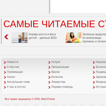
САМЫЕ ЧИТАЕМЫЕ С
Нормы роста и веса
Зеленые выделе
детей – данные ВОЗ
из влагалища:
причины и лечен
Новости
Услуги
Научна
События
Организации
Болезн
Публикации
Врачи
Традиц
Анонс
Болезни
Здоров
Aктуальная тема
Лекарства
Медици
У нас в гостях
Первая помощь
Истори
Все права защищены © 2026, Med-Practic