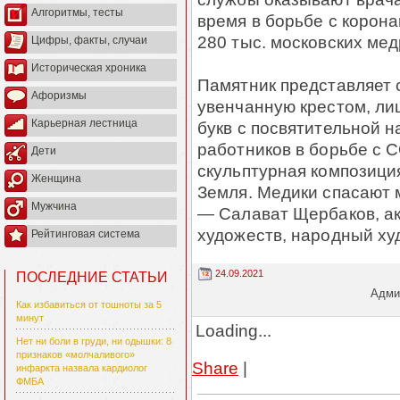
Алгоритмы, тесты
время в борьбе с корон
280 тыс. московских мед
Цифры, факты, случаи
Историческая хроника
Памятник представляет 
Афоризмы
увенчанную крестом, ли
Карьерная лестница
букв с посвятительной 
работников в борьбе с 
Дети
скульптурная композици
Женщина
Земля. Медики спасают 
Мужчина
— Салават Щербаков, а
художеств, народный ху
Рейтинговая система
24.09.2021
ПОСЛЕДНИЕ СТАТЬИ
Админ
Как избавиться от тошноты за 5
минут
Loading...
Нет ни боли в груди, ни одышки: 8
признаков «молчаливого»
Share
|
инфаркта назвала кардиолог
ФМБА