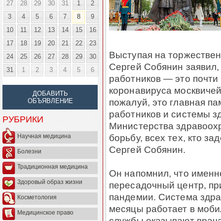
27
28
29
30
31
1
2
3
4
5
6
7
8
9
10
11
12
13
14
15
16
17
18
19
20
21
22
23
Выступая на торжестве
24
25
26
27
28
29
30
Сергей Собянин заявил,
31
1
2
3
4
5
6
работников — это почти
коронавируса москвичей
ДОБАВИТЬ
пожалуй, это главная па
ОБЪЯВЛЕНИЕ
работников и системы з
РУБРИКИ
Министерства здравоохр
борьбу, всех тех, кто за
Научная медицина
Сергей Собянин.
Болезни
Традиционная медицина
Он напомнил, что именн
Здоровый образ жизни
пересадочный центр, пр
пандемии. Система здр
Косметология
месяцы работает в моб
Медицинское право
службы оказывают врача