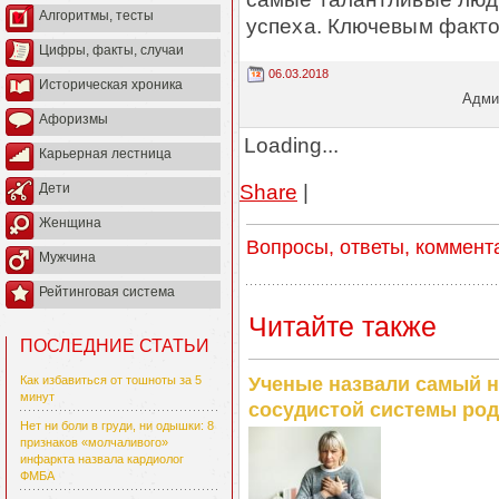
Алгоритмы, тесты
успеха. Ключевым факто
Цифры, факты, случаи
06.03.2018
Историческая хроника
Админ
Афоризмы
Loading...
Карьерная лестница
Share
|
Дети
Женщина
Вопросы, ответы, коммент
Мужчина
Рейтинговая система
Читайте также
ПОСЛЕДНИЕ СТАТЬИ
Ученые назвали самый н
Как избавиться от тошноты за 5
минут
сосудистой системы род
Нет ни боли в груди, ни одышки: 8
признаков «молчаливого»
инфаркта назвала кардиолог
ФМБА