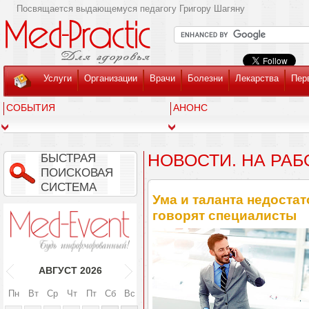
Посвящается выдающемуся педагогу Григору Шагяну
Услуги
Организации
Врачи
Болезни
Лекарства
Пер
СОБЫТИЯ
АНОНС
НОВОСТИ. НА РАБ
БЫСТРАЯ
ПОИСКОВАЯ
СИСТЕМА
Ума и таланта недоста
говорят специалисты
АВГУСТ
2026
Пн
Вт
Ср
Чт
Пт
Сб
Вс