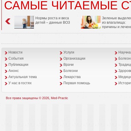
САМЫЕ ЧИТАЕМЫЕ С
Нормы роста и веса
Зеленые выделе
детей – данные ВОЗ
из влагалища:
причины и лечен
Новости
Услуги
Научна
События
Организации
Болезн
Публикации
Врачи
Традиц
Анонс
Болезни
Здоров
Aктуальная тема
Лекарства
Медици
У нас в гостях
Первая помощь
Истори
Все права защищены © 2026, Med-Practic