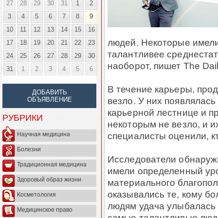
27
28
29
30
31
1
2
3
4
5
6
7
8
9
10
11
12
13
14
15
16
людей. Некоторые имели
17
18
19
20
21
22
23
талантливее среднестати
24
25
26
27
28
29
30
наоборот, пишет The Dail
31
1
2
3
4
5
6
В течение карьеры, про
ДОБАВИТЬ
везло. У них появлялась
ОБЪЯВЛЕНИЕ
карьерной лестнице и п
РУБРИКИ
некоторым не везло, и и
специалисты оценили, к
Научная медицина
Болезни
Исследователи обнаруж
Традиционная медицина
имели определенный уро
Здоровый образ жизни
материального благопол
оказывались те, кому б
Косметология
людям удача улыбалась 
Медицинское право
самые талантливые люди