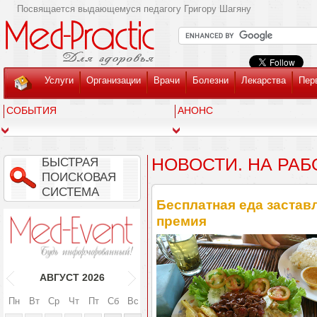
Посвящается выдающемуся педагогу Григору Шагяну
Услуги
Организации
Врачи
Болезни
Лекарства
Пер
СОБЫТИЯ
АНОНС
НОВОСТИ. НА РАБ
БЫСТРАЯ
ПОИСКОВАЯ
СИСТЕМА
Бесплатная еда застав
премия
АВГУСТ
2026
Пн
Вт
Ср
Чт
Пт
Сб
Вс