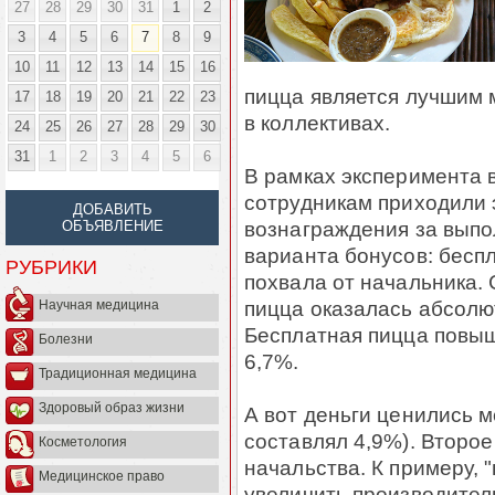
27
28
29
30
31
1
2
3
4
5
6
7
8
9
10
11
12
13
14
15
16
пицца является лучшим 
17
18
19
20
21
22
23
в коллективах.
24
25
26
27
28
29
30
31
1
2
3
4
5
6
В рамках эксперимента 
сотрудникам приходили 
ДОБАВИТЬ
вознаграждения за выпо
ОБЪЯВЛЕНИЕ
варианта бонусов: бесп
РУБРИКИ
похвала от начальника. 
пицца оказалась абсолю
Научная медицина
Бесплатная пицца повыш
Болезни
6,7%.
Традиционная медицина
Здоровый образ жизни
А вот деньги ценились 
составлял 4,9%). Второ
Косметология
начальства. К примеру, 
Медицинское право
увеличить производитель