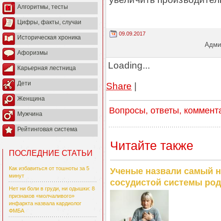
Алгоритмы, тесты
Цифры, факты, случаи
09.09.2017
Историческая хроника
Админ
Афоризмы
Loading...
Карьерная лестница
Дети
Share
|
Женщина
Вопросы, ответы, коммент
Мужчина
Рейтинговая система
Читайте также
ПОСЛЕДНИЕ СТАТЬИ
Как избавиться от тошноты за 5
Ученые назвали самый н
минут
сосудистой системы род
Нет ни боли в груди, ни одышки: 8
признаков «молчаливого»
инфаркта назвала кардиолог
ФМБА