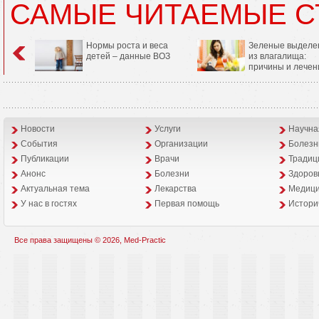
САМЫЕ ЧИТАЕМЫЕ С
Нормы роста и веса
Зеленые выделе
детей – данные ВОЗ
из влагалища:
причины и лечен
Новости
Услуги
Научна
События
Организации
Болезн
Публикации
Врачи
Традиц
Анонс
Болезни
Здоров
Aктуальная тема
Лекарства
Медици
У нас в гостях
Первая помощь
Истори
Все права защищены © 2026, Med-Practic