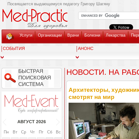
Посвящается выдающемуся педагогу Григору Шагяну
Услуги
Организации
Врачи
Болезни
Лекарства
Пер
СОБЫТИЯ
АНОНС
НОВОСТИ. НА РАБ
БЫСТРАЯ
ПОИСКОВАЯ
СИСТЕМА
Архитекторы, художни
смотрят на мир
АВГУСТ
2026
Пн
Вт
Ср
Чт
Пт
Сб
Вс