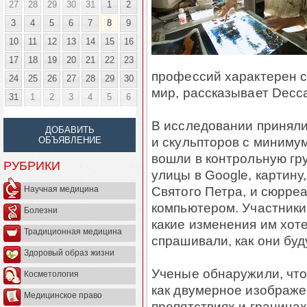
27
28
29
30
31
1
2
3
4
5
6
7
8
9
10
11
12
13
14
15
16
17
18
19
20
21
22
23
профессий характерен 
24
25
26
27
28
29
30
мир, рассказывает Decca
31
1
2
3
4
5
6
В исследовании приняли
ДОБАВИТЬ
и скульпторов с минимум
ОБЪЯВЛЕНИЕ
вошли в контрольную гр
РУБРИКИ
улицы в Google, картину
Святого Петра, и сюрре
Научная медицина
компьютером. Участники 
Болезни
какие изменения им хот
Традиционная медицина
спрашивали, как они буд
Здоровый образ жизни
Ученые обнаружили, что
Косметология
как двумерное изображе
Медицинское право
препятствиях и границах