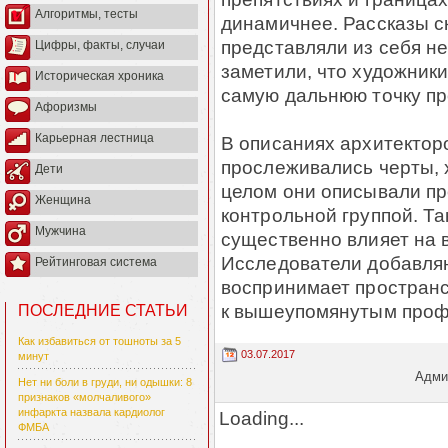
Алгоритмы, тесты
динамичнее. Рассказы с
представляли из себя н
Цифры, факты, случаи
заметили, что художник
Историческая хроника
самую дальнюю точку пр
Афоризмы
Карьерная лестница
В описаниях архитекторо
прослеживались черты, 
Дети
целом они описывали пр
Женщина
контрольной группой. Та
Мужчина
существенно влияет на 
Исследователи добавляют
Рейтинговая система
воспринимает пространс
к вышеупомянутым проф
ПОСЛЕДНИЕ СТАТЬИ
Как избавиться от тошноты за 5
03.07.2017
минут
Админ
Нет ни боли в груди, ни одышки: 8
признаков «молчаливого»
инфаркта назвала кардиолог
Loading...
ФМБА