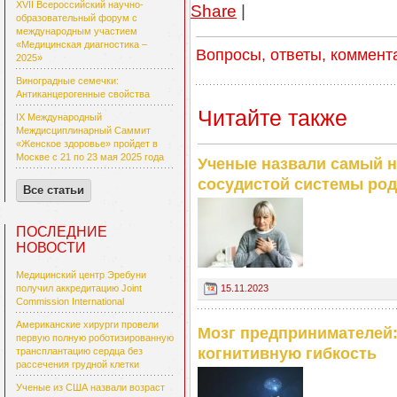
XVII Всероссийский научно-
Share
|
образовательный форум с
международным участием
«Медицинская диагностика –
Вопросы, ответы, коммент
2025»
Виноградные семечки:
Антиканцерогенные свойства
Читайте также
IX Международный
Междисциплинарный Саммит
«Женское здоровье» пройдет в
Москве с 21 по 23 мая 2025 года
Ученые назвали самый н
сосудистой системы род
Все статьи
ПОСЛЕДНИЕ
НОВОСТИ
Медицинский центр Эребуни
15.11.2023
получил аккредитацию Joint
Commission International
Американские хирурги провели
Мозг предпринимателей
первую полную роботизированную
когнитивную гибкость
трансплантацию сердца без
рассечения грудной клетки
Ученые из США назвали возраст