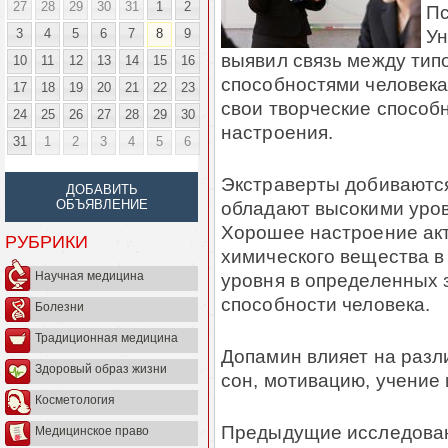
27
28
29
30
31
1
2
Пс
Ун
3
4
5
6
7
8
9
выявил связь между тип
10
11
12
13
14
15
16
способностями человека
17
18
19
20
21
22
23
свои творческие способ
24
25
26
27
28
29
30
настроения.
31
1
2
3
4
5
6
Экстраверты добиваются
ДОБАВИТЬ
обладают высокими уров
ОБЪЯВЛЕНИЕ
Хорошее настроение акт
РУБРИКИ
химического вещества в
уровня в определенных 
Научная медицина
способности человека.
Болезни
Традиционная медицина
Допамин влияет на разл
Здоровый образ жизни
сон, мотивацию, учение 
Косметология
Предыдущие исследован
Медицинское право