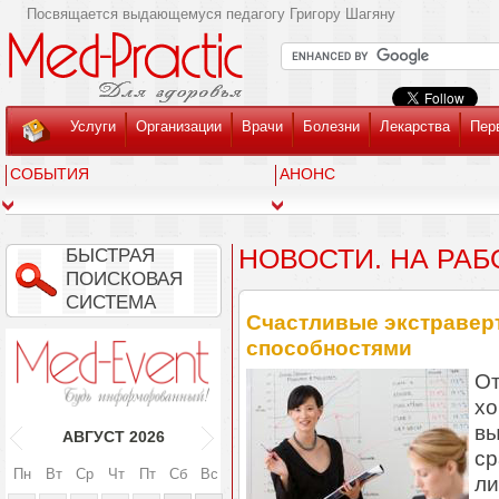
Посвящается выдающемуся педагогу Григору Шагяну
Услуги
Организации
Врачи
Болезни
Лекарства
Пер
СОБЫТИЯ
АНОНС
НОВОСТИ. НА РАБ
БЫСТРАЯ
ПОИСКОВАЯ
СИСТЕМА
Счастливые экстравер
способностями
От
хо
вы
АВГУСТ
2026
ср
Пн
Вт
Ср
Чт
Пт
Сб
Вс
ли