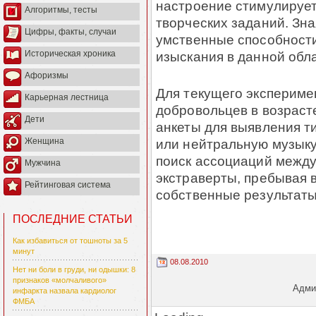
настроение стимулирует
Алгоритмы, тесты
творческих заданий. Зна
Цифры, факты, случаи
умственные способност
изыскания в данной обл
Историческая хроника
Афоризмы
Для текущего экспериме
Карьерная лестница
добровольцев в возрасте
Дети
анкеты для выявления т
или нейтральную музыку
Женщина
поиск ассоциаций между
Мужчина
экстраверты, пребывая 
Рейтинговая система
собственные результаты 
ПОСЛЕДНИЕ СТАТЬИ
Как избавиться от тошноты за 5
минут
08.08.2010
Нет ни боли в груди, ни одышки: 8
признаков «молчаливого»
Админ
инфаркта назвала кардиолог
ФМБА