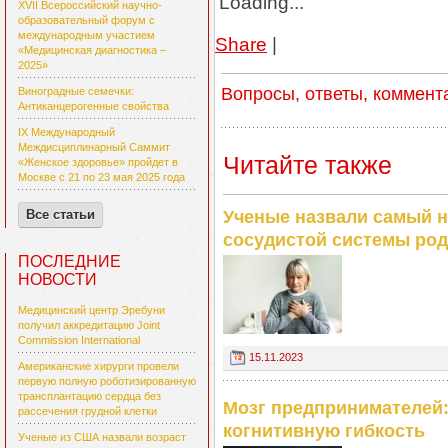
Loading...
XVII Всероссийский научно-
образовательный форум с
международным участием
Share
|
«Медицинская диагностика –
2025»
Вопросы, ответы, коммент
Виноградные семечки:
Антиканцерогенные свойства
IX Международный
Междисциплинарный Саммит
Читайте также
«Женское здоровье» пройдет в
Москве с 21 по 23 мая 2025 года
Ученые назвали самый н
Все статьи
сосудистой системы род
ПОСЛЕДНИЕ
НОВОСТИ
Медицинский центр Эребуни
получил аккредитацию Joint
Commission International
15.11.2023
Американские хирурги провели
первую полную роботизированную
трансплантацию сердца без
Мозг предпринимателей
рассечения грудной клетки
когнитивную гибкость
Ученые из США назвали возраст