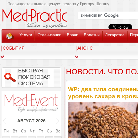
Посвящается выдающемуся педагогу Григору Шагяну
Услуги
Организации
Врачи
Болезни
Лекарства
Пер
СОБЫТИЯ
АНОНС
НОВОСТИ. ЧТО П
БЫСТРАЯ
ПОИСКОВАЯ
СИСТЕМА
WP: два типа соединен
уровень сахара в кров
АВГУСТ
2026
Пн
Вт
Ср
Чт
Пт
Сб
Вс