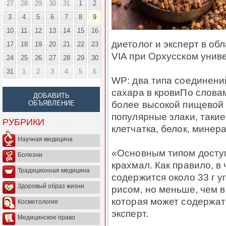
27
28
29
30
31
1
2
3
4
5
6
7
8
9
10
11
12
13
14
15
16
диетолог и эксперт в об
17
18
19
20
21
22
23
VIA при Орхусском униве
24
25
26
27
28
29
30
31
1
2
3
4
5
6
WP: два типа соединени
сахара в кровиПо словам
ДОБАВИТЬ
более высокой пищевой 
ОБЪЯВЛЕНИЕ
популярные злаки, такие 
РУБРИКИ
клетчатка, белок, минер
Научная медицина
«Основным типом доступ
Болезни
крахмал. Как правило, в
Традиционная медицина
содержится около 33 г у
Здоровый образ жизни
рисом, но меньше, чем 
которая может содержать
Косметология
эксперт.
Медицинское право