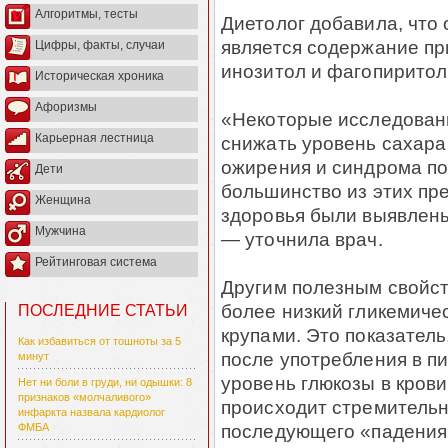
Алгоритмы, тесты
Диетолог добавила, что 
является содержание пр
Цифры, факты, случаи
инозитол и фагопиритол
Историческая хроника
Афоризмы
«Некоторые исследовани
Карьерная лестница
снижать уровень сахара 
ожирения и синдрома по
Дети
большинство из этих п
Женщина
здоровья были выявлены
Мужчина
— уточнила врач.
Рейтинговая система
Другим полезным свойст
более низкий гликемиче
ПОСЛЕДНИЕ СТАТЬИ
крупами. Это показатель
Как избавиться от тошноты за 5
после употребления в п
минут
уровень глюкозы в крови
Нет ни боли в груди, ни одышки: 8
признаков «молчаливого»
происходит стремительн
инфаркта назвала кардиолог
последующего «падения
ФМБА