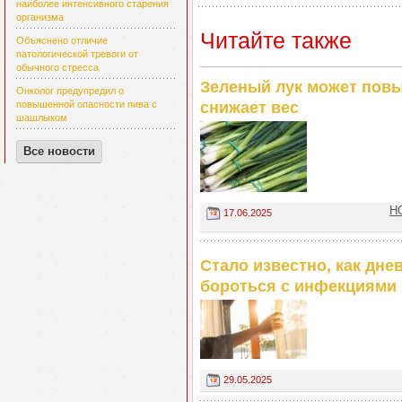
наиболее интенсивного старения
организма
Читайте также
Объяснено отличие
патологической тревоги от
обычного стресса
Зеленый лук может повы
Онколог предупредил о
снижает вес
повышенной опасности пива с
шашлыком
Все новости
Н
17.06.2025
Стало известно, как дне
бороться с инфекциями
29.05.2025