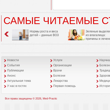
САМЫЕ ЧИТАЕМЫЕ С
Нормы роста и веса
Зеленые выделе
детей – данные ВОЗ
из влагалища:
причины и лечен
Новости
Услуги
Научна
События
Организации
Болезн
Публикации
Врачи
Традиц
Анонс
Болезни
Здоров
Aктуальная тема
Лекарства
Медици
У нас в гостях
Первая помощь
Истори
Все права защищены © 2026, Med-Practic