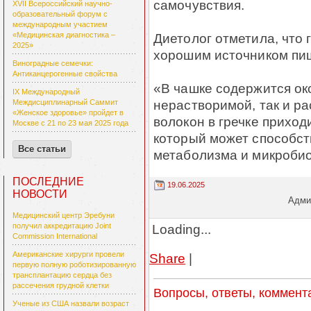
самочувствия.
XVII Всероссийский научно-
образовательный форум с
международным участием
Диетолог отметила, что 
«Медицинская диагностика –
2025»
хорошим источником пи
Виноградные семечки:
Антиканцерогенные свойства
«В чашке содержится око
IX Международный
нерастворимой, так и р
Междисциплинарный Саммит
«Женское здоровье» пройдет в
волокон в гречке приход
Москве с 21 по 23 мая 2025 года
который может способст
Все статьи
метаболизма и микробио
ПОСЛЕДНИЕ
19.06.2025
НОВОСТИ
Админ
Медицинский центр Эребуни
Loading...
получил аккредитацию Joint
Commission International
Американские хирурги провели
Share
|
первую полную роботизированную
трансплантацию сердца без
рассечения грудной клетки
Вопросы, ответы, коммент
Ученые из США назвали возраст