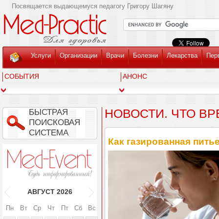
Посвящается выдающемуся педагогу Григору Шагяну
Услуги
Организации
Врачи
Болезни
Лекарства
Пер
СОБЫТИЯ
АНОНС
НОВОСТИ. ЧТО ВР
БЫСТРАЯ
ПОИСКОВАЯ
СИСТЕМА
Как газированная питье
АВГУСТ
2026
Пн
Вт
Ср
Чт
Пт
Сб
Вс