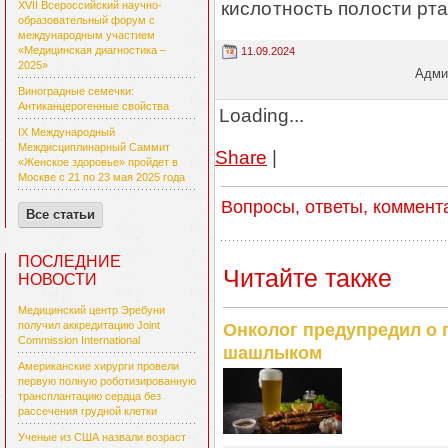
кислотность полости рта
XVII Всероссийский научно-
образовательный форум с
международным участием
«Медицинская диагностика –
11.09.2024
2025»
Админ
Виноградные семечки:
Антиканцерогенные свойства
Loading...
IX Международный
Междисциплинарный Саммит
Share
|
«Женское здоровье» пройдет в
Москве с 21 по 23 мая 2025 года
Вопросы, ответы, коммент
Все статьи
ПОСЛЕДНИЕ
Читайте также
НОВОСТИ
Медицинский центр Эребуни
получил аккредитацию Joint
Онколог предупредил о 
Commission International
шашлыком
Американские хирурги провели
первую полную роботизированную
трансплантацию сердца без
рассечения грудной клетки
Ученые из США назвали возраст