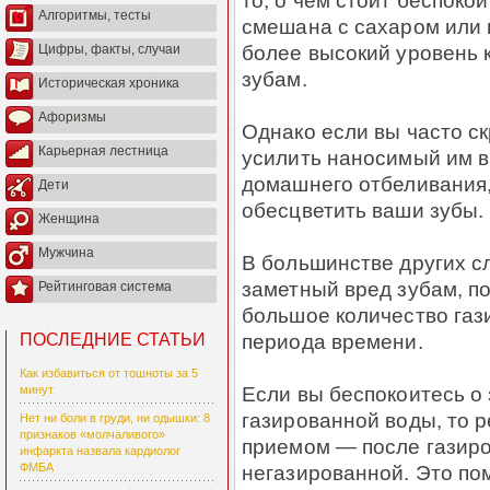
то, о чем стоит беспокои
Алгоритмы, тесты
смешана с сахаром или 
более высокий уровень 
Цифры, факты, случаи
зубам.
Историческая хроника
Афоризмы
Однако если вы часто с
Карьерная лестница
усилить наносимый им в
домашнего отбеливания,
Дети
обесцветить ваши зубы.
Женщина
Мужчина
В большинстве других сл
заметный вред зубам, п
Рейтинговая система
большое количество газ
периода времени.
ПОСЛЕДНИЕ СТАТЬИ
Как избавиться от тошноты за 5
Если вы беспокоитесь о
минут
газированной воды, то 
Нет ни боли в груди, ни одышки: 8
признаков «молчаливого»
приемом — после газиро
инфаркта назвала кардиолог
негазированной. Это по
ФМБА