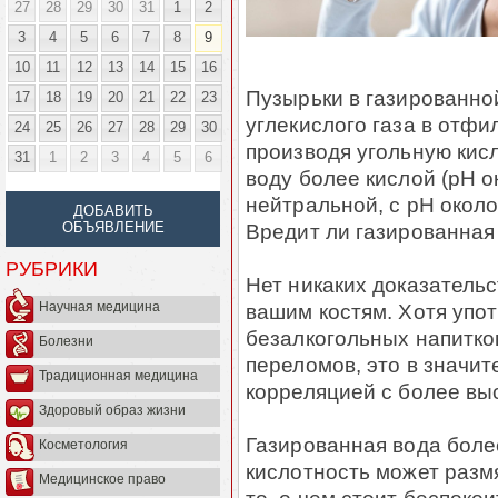
27
28
29
30
31
1
2
3
4
5
6
7
8
9
10
11
12
13
14
15
16
Пузырьки в газированно
17
18
19
20
21
22
23
углекислого газа в отфи
24
25
26
27
28
29
30
производя угольную кисл
31
1
2
3
4
5
6
воду более кислой (pH ок
нейтральной, с pH около 
ДОБАВИТЬ
Вредит ли газированная
ОБЪЯВЛЕНИЕ
РУБРИКИ
Нет никаких доказательс
вашим костям. Хотя упо
Научная медицина
безалкогольных напитко
Болезни
переломов, это в значит
Традиционная медицина
корреляцией с более вы
Здоровый образ жизни
Газированная вода более
Косметология
кислотность может разм
Медицинское право