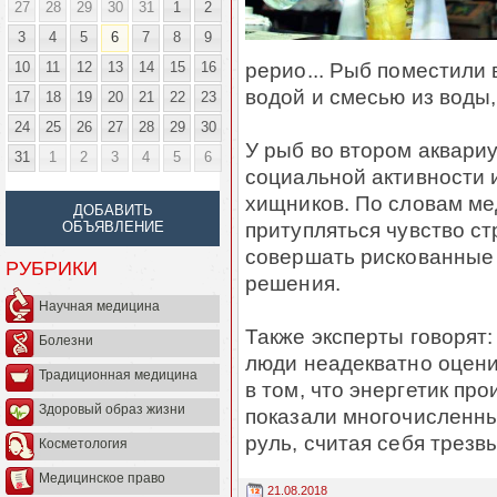
27
28
29
30
31
1
2
3
4
5
6
7
8
9
рерио... Рыб поместили
10
11
12
13
14
15
16
водой и смесью из воды,
17
18
19
20
21
22
23
24
25
26
27
28
29
30
У рыб во втором аквари
31
1
2
3
4
5
6
социальной активности 
хищников. По словам ме
ДОБАВИТЬ
притупляться чувство ст
ОБЪЯВЛЕНИЕ
совершать рискованные
РУБРИКИ
решения.
Научная медицина
Также эксперты говорят:
Болезни
люди неадекватно оцени
Традиционная медицина
в том, что энергетик пр
Здоровый образ жизни
показали многочисленны
руль, считая себя трезв
Косметология
Медицинское право
21.08.2018