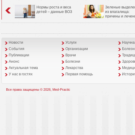
Нормы роста и веса
Зеленые выделе
детей – данные ВОЗ
из влагалища:
причины и лечен
Новости
Услуги
Научна
События
Организации
Болезн
Публикации
Врачи
Традиц
Анонс
Болезни
Здоров
Aктуальная тема
Лекарства
Медици
У нас в гостях
Первая помощь
Истори
Все права защищены © 2026, Med-Practic