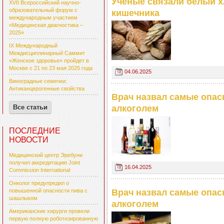
Учёные связали белый 
XVII Всероссийский научно-
образовательный форум с
кишечника
международным участием
«Медицинская диагностика –
2025»
IX Международный
Междисциплинарный Саммит
«Женское здоровье» пройдет в
Москве с 21 по 23 мая 2025 года
04.06.2025
Виноградные семечки:
Антиканцерогенные свойства
Врач назвал самые опас
алкоголем
Все статьи
ПОСЛЕДНИЕ
НОВОСТИ
Медицинский центр Эребуни
получил аккредитацию Joint
16.04.2025
Commission International
Онколог предупредил о
Врач назвал самые опас
повышенной опасности пива с
шашлыком
алкоголем
Американские хирурги провели
первую полную роботизированную