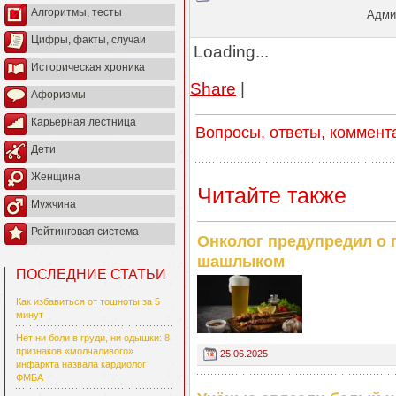
Алгоритмы, тесты
Админ
Цифры, факты, случаи
Loading...
Историческая хроника
Share
|
Афоризмы
Карьерная лестница
Вопросы, ответы, коммент
Дети
Женщина
Читайте также
Мужчина
Рейтинговая система
Онколог предупредил о 
шашлыком
ПОСЛЕДНИЕ СТАТЬИ
Как избавиться от тошноты за 5
минут
Нет ни боли в груди, ни одышки: 8
признаков «молчаливого»
25.06.2025
инфаркта назвала кардиолог
ФМБА