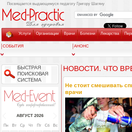
Посвящается выдающемуся педагогу Григору Шагяну
Услуги
Организации
Врачи
Болезни
Лекарства
Пер
СОБЫТИЯ
АНОНС
НОВОСТИ. ЧТО ВР
БЫСТРАЯ
ПОИСКОВАЯ
СИСТЕМА
Не стоит смешивать сп
врачи
АВГУСТ
2026
Пн
Вт
Ср
Чт
Пт
Сб
Вс