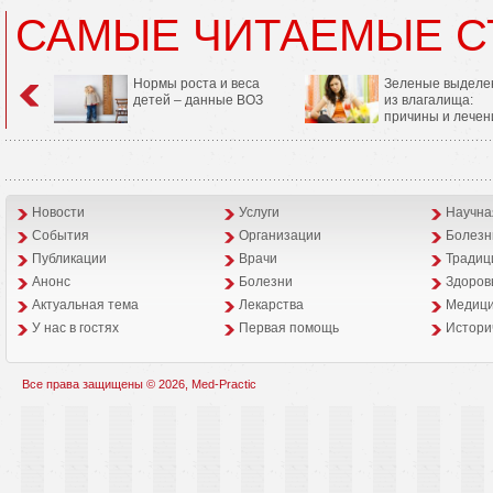
САМЫЕ ЧИТАЕМЫЕ С
Нормы роста и веса
Зеленые выделе
детей – данные ВОЗ
из влагалища:
причины и лечен
Новости
Услуги
Научна
События
Организации
Болезн
Публикации
Врачи
Традиц
Анонс
Болезни
Здоров
Aктуальная тема
Лекарства
Медици
У нас в гостях
Первая помощь
Истори
Все права защищены © 2026, Med-Practic