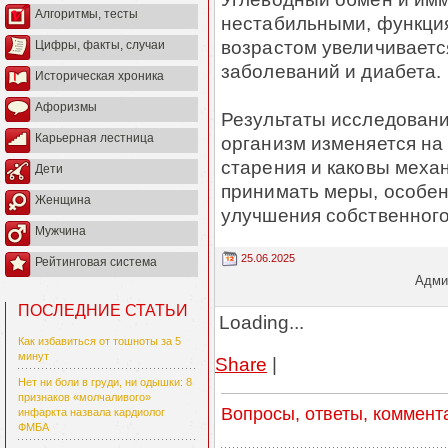
Алгоритмы, тесты
нестабильными, функция 
возрастом увеличиваетс
Цифры, факты, случаи
заболеваний и диабета.
Историческая хроника
Афоризмы
Результаты исследования
Карьерная лестница
организм изменяется на
старения и каковы механ
Дети
принимать меры, особен
Женщина
улучшения собственного
Мужчина
25.06.2025
Рейтинговая система
Админ
ПОСЛЕДНИЕ СТАТЬИ
Loading...
Как избавиться от тошноты за 5
минут
Share
|
Нет ни боли в груди, ни одышки: 8
признаков «молчаливого»
Вопросы, ответы, коммент
инфаркта назвала кардиолог
ФМБА