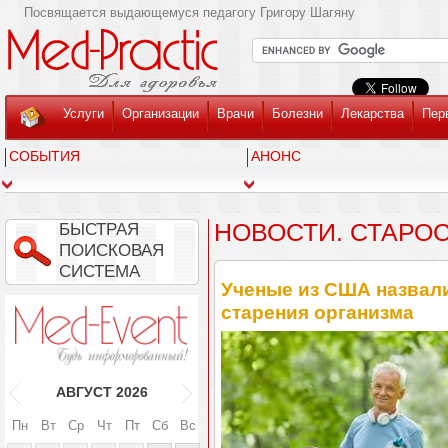
Посвящается выдающемуся педагогу Григору Шагяну
Услуги
Организации
Врачи
Болезни
Лекарства
Пер
СОБЫТИЯ
АНОНС
НОВОСТИ. СТАРОС
БЫСТРАЯ
ПОИСКОВАЯ
СИСТЕМА
Ученые из США назвали
старения организма
АВГУСТ
2026
Пн
Вт
Ср
Чт
Пт
Сб
Вс