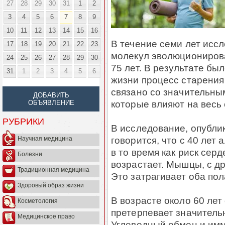
27
28
29
30
31
1
2
3
4
5
6
7
8
9
10
11
12
13
14
15
16
В течение семи лет исс
17
18
19
20
21
22
23
молекул эволюционировал
24
25
26
27
28
29
30
75 лет. В результате был
31
1
2
3
4
5
6
жизни процесс старения
связано со значительн
ДОБАВИТЬ
которые влияют на весь 
ОБЪЯВЛЕНИЕ
РУБРИКИ
В исследование, опубли
говорится, что с 40 лет
Научная медицина
в то время как риск сер
Болезни
возрастает. Мышцы, с д
Традиционная медицина
Это затрагивает оба пол
Здоровый образ жизни
В возрасте около 60 лет
Косметология
претерпевает значитель
Медицинское право
Углеводный обмен и имм