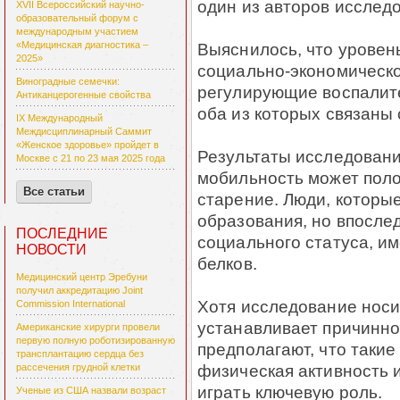
один из авторов исслед
XVII Всероссийский научно-
образовательный форум с
международным участием
Выяснилось, что уровень
«Медицинская диагностика –
2025»
социально-экономическо
Виноградные семечки:
регулирующие воспалите
Антиканцерогенные свойства
оба из которых связаны 
IX Международный
Междисциплинарный Саммит
«Женское здоровье» пройдет в
Результаты исследовани
Москве с 21 по 23 мая 2025 года
мобильность может поло
Все статьи
старение. Люди, которые
образования, но впосле
ПОСЛЕДНИЕ
социального статуса, и
НОВОСТИ
белков.
Медицинский центр Эребуни
получил аккредитацию Joint
Хотя исследование носи
Commission International
устанавливает причинно
Американские хирурги провели
первую полную роботизированную
предполагают, что такие 
трансплантацию сердца без
физическая активность 
рассечения грудной клетки
играть ключевую роль.
Ученые из США назвали возраст