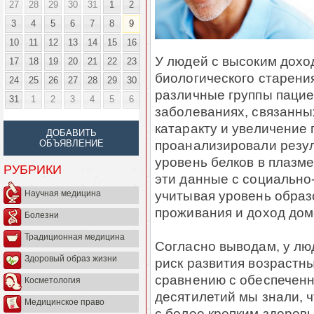
27
28
29
30
31
1
2
3
4
5
6
7
8
9
10
11
12
13
14
15
16
У людей с высоким дохо
17
18
19
20
21
22
23
биологического старени
24
25
26
27
28
29
30
различные группы пацие
31
1
2
3
4
5
6
заболеваниях, связанны
катаракту и увеличение
ДОБАВИТЬ
проанализировали резу
ОБЪЯВЛЕНИЕ
уровень белков в плазм
РУБРИКИ
эти данные с социально
учитывая уровень образ
Научная медицина
проживания и доход дом
Болезни
Традиционная медицина
Согласно выводам, у лю
Здоровый образ жизни
риск развития возрастн
сравнению с обеспеченн
Косметология
десятилетий мы знали, 
Медицинское право
с более крепким здоров