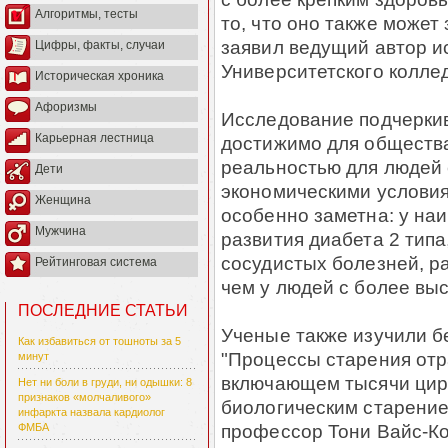
Алгоритмы, тесты
то, что оно также может
заявил ведущий автор и
Цифры, факты, случаи
Университетского колле
Историческая хроника
Афоризмы
Исследование подчеркив
Карьерная лестница
достижимо для общества
реальностью для людей 
Дети
экономическими условия
Женщина
особенно заметна: у на
Мужчина
развития диабета 2 типа
сосудистых болезней, ра
Рейтинговая система
чем у людей с более вы
ПОСЛЕДНИЕ СТАТЬИ
Ученые также изучили б
Как избавиться от тошноты за 5
"Процессы старения отр
минут
включающем тысячи цир
Нет ни боли в груди, ни одышки: 8
признаков «молчаливого»
биологическим старение
инфаркта назвала кардиолог
профессор Тони Вайс-Ко
ФМБА