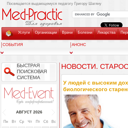
Посвящается выдающемуся педагогу Григору Шагяну
Услуги
Организации
Врачи
Болезни
Лекарства
Пер
СОБЫТИЯ
АНОНС
НОВОСТИ. СТАРОС
БЫСТРАЯ
ПОИСКОВАЯ
СИСТЕМА
У людей с высоким дох
биологического старен
АВГУСТ
2026
Пн
Вт
Ср
Чт
Пт
Сб
Вс