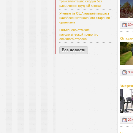
трансплантацию сердца без
рассечения грудной клетки
Ученые из США назвали возраст
наиболее интенсивного старения
организма
30.
Объяснено отличие
патологической тревоги от
От как
обычного стресса
Все новости
30.
Умерен
22.