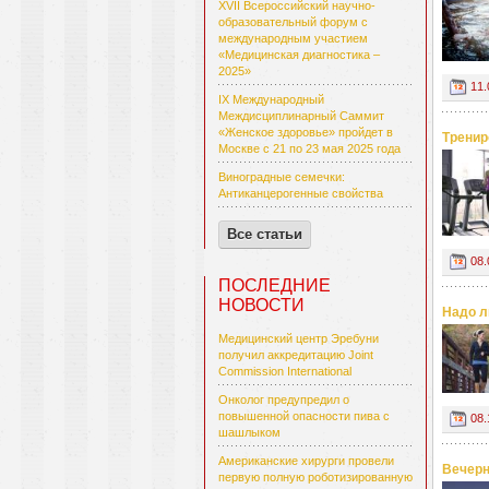
XVII Всероссийский научно-
образовательный форум с
международным участием
«Медицинская диагностика –
2025»
11.
IX Международный
Междисциплинарный Саммит
«Женское здоровье» пройдет в
Тренир
Москве с 21 по 23 мая 2025 года
Виноградные семечки:
Антиканцерогенные свойства
Все статьи
08.
ПОСЛЕДНИЕ
НОВОСТИ
Надо л
Медицинский центр Эребуни
получил аккредитацию Joint
Commission International
Онколог предупредил о
повышенной опасности пива с
08.
шашлыком
Американские хирурги провели
Вечерн
первую полную роботизированную