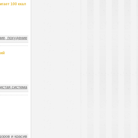
гает 100 ккал
ие, похудение
ний
истая система
оров и красив