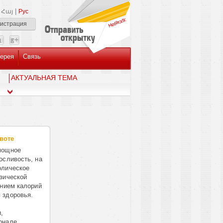
|
Հայ
Рус
гистрация
ерея
Связь
AКТУАЛЬНАЯ ТЕМА
воте
мощное
осливость, на
олическое
зической
ением калорий
 здоровья.
,
рнале