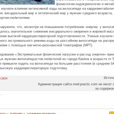
физиологии-эндокринологии и метаб
 изучили влияние интенсивной езды на велосипеде на кардиометаболи
и, висцеральный жир и эктопический жир у мужчин среднего возраста
ортом-любителями.
наружили, что, несмотря на повышенное потребление энергии, у велос
алось значительное снижение висцерального ожирения и жировой мас
ении высокой кардиореспираторной подготовленности. Ученые изучили
ного экстремального режима езды на шоссейном велосипеде на распр
низме с помощью магнитно-резонансной томографии (МРТ).
едовании «Экстремальные физические нагрузки и расход энергии» прин
ых мужчин-велосипедистов-любителей из города Квебек в возрасте от 5
е привыкли ездить на велосипеде на большие расстояния (в среднем 54
высокую кардиореспираторную подготовку.
Источ
9.2024
Администрация сайта med-practic.com не несет 
за содержа
..