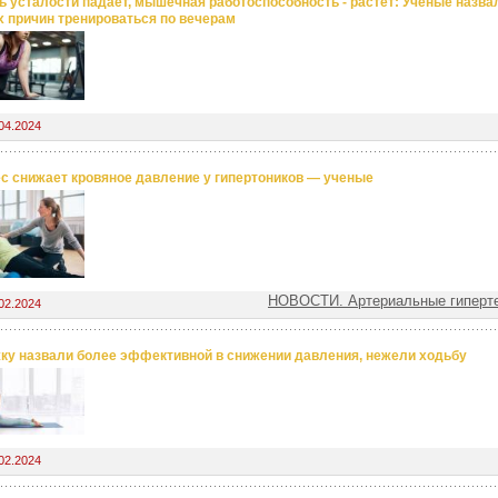
ь усталости падает, мышечная работоспособность - растет: Ученые назва
 причин тренироваться по вечерам
04.2024
с снижает кровяное давление у гипертоников — ученые
НОВОСТИ. Артериальные гиперте
02.2024
ку назвали более эффективной в снижении давления, нежели ходьбу
02.2024