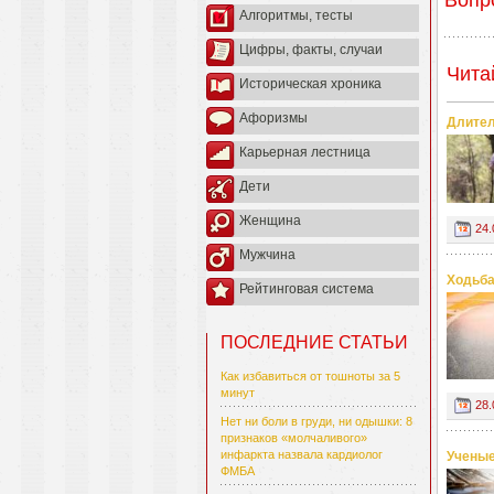
Вопр
Алгоритмы, тесты
Цифры, факты, случаи
Чита
Историческая хроника
Афоризмы
Длител
Карьерная лестница
Дети
Женщина
24.
Мужчина
Ходьба
Рейтинговая система
ПОСЛЕДНИЕ СТАТЬИ
Как избавиться от тошноты за 5
минут
28.
Нет ни боли в груди, ни одышки: 8
признаков «молчаливого»
инфаркта назвала кардиолог
Ученые
ФМБА