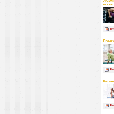
Уровен
важных
19.
Пилате
20.
Растяж
20.