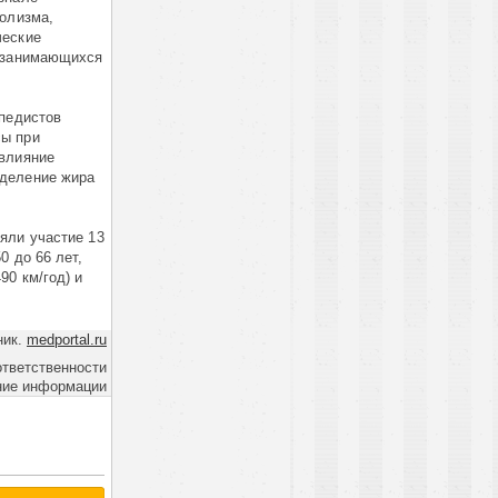
олизма,
ческие
, занимающихся
ипедистов
сы при
 влияние
еделение жира
яли участие 13
0 до 66 лет,
90 км/год) и
ник.
medportal.ru
ответственности
ние информации