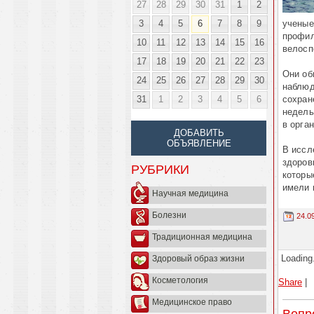
27
28
29
30
31
1
2
3
4
5
6
7
8
9
ученые
профил
10
11
12
13
14
15
16
велосп
17
18
19
20
21
22
23
Они об
24
25
26
27
28
29
30
наблюд
31
1
2
3
4
5
6
сохран
недель
в орга
ДОБАВИТЬ
ОБЪЯВЛЕНИЕ
В иссл
здоров
РУБРИКИ
которы
имели 
Научная медицина
Болезни
24.0
Традиционная медицина
Loading.
Здоровый образ жизни
Косметология
Share
|
Медицинское право