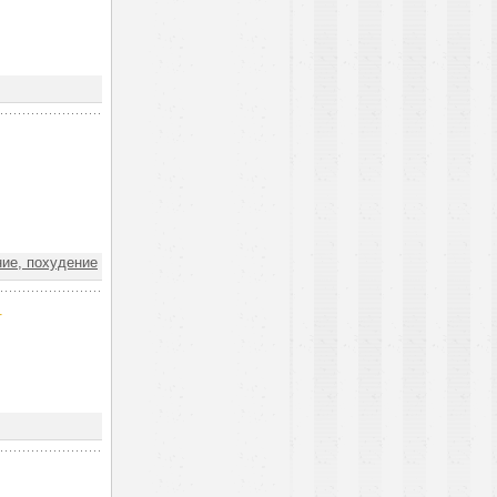
ие, похудение
т