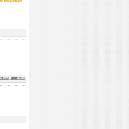
ли несколько
нзии, аритмии