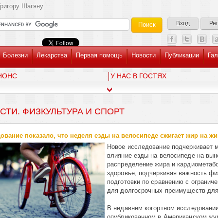
ригору Шагяну
Вход
Ре
Болезни
Лекарства
Первая помощь
Новости
Публикации
Гал
НОНС
У НАС В ГОСТЯХ
СТИ. ФИЗКУЛЬТУРА И СПОРТ
ование показало, что неделя езды на велосипеде сжигает жир на жи
Новое исследование подчеркивает 
влияние езды на велосипеде на вын
распределение жира и кардиометаб
здоровье, подчеркивая важность фи
подготовки по сравнению с огранич
для долгосрочных преимуществ для
В недавнем когортном исследовании
опубликованном в Американском жу