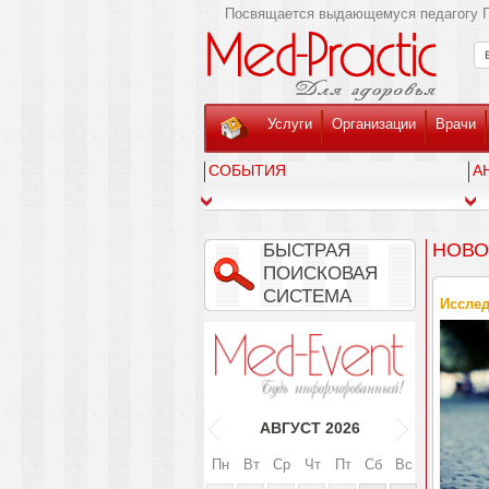
Посвящается выдающемуся педагогу Г
Услуги
Организации
Врачи
СОБЫТИЯ
А
НОВО
БЫСТРАЯ
ПОИСКОВАЯ
СИСТЕМА
Исслед
АВГУСТ
2026
Пн
Вт
Ср
Чт
Пт
Сб
Вс