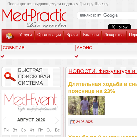
Посвящается выдающемуся педагогу Григору Шагяну
Услуги
Организации
Врачи
Болезни
Лекарства
Пер
СОБЫТИЯ
АНОНС
БЫСТРАЯ
НОВОСТИ. Физкультура и 
ПОИСКОВАЯ
СИСТЕМА
Длительная ходьба в сн
пояснице на 23%
АВГУСТ
2026
24.06.2025
Пн
Вт
Ср
Чт
Пт
Сб
Вс