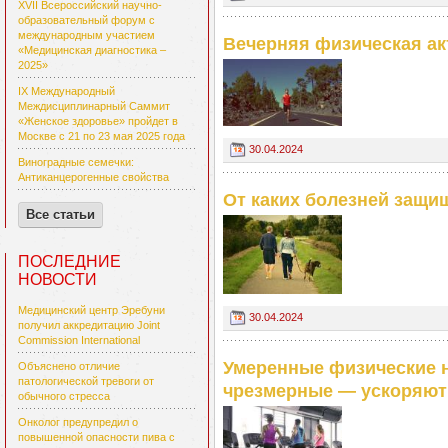
XVII Всероссийский научно-
образовательный форум с
международным участием
Вечерняя физическая ак
«Медицинская диагностика –
2025»
IX Международный
Междисциплинарный Саммит
«Женское здоровье» пройдет в
Москве с 21 по 23 мая 2025 года
30.04.2024
Виноградные семечки:
Антиканцерогенные свойства
От каких болезней защи
Все статьи
ПОСЛЕДНИЕ
НОВОСТИ
Медицинский центр Эребуни
30.04.2024
получил аккредитацию Joint
Commission International
Умеренные физические н
Объяснено отличие
патологической тревоги от
чрезмерные — ускоряют
обычного стресса
Онколог предупредил о
повышенной опасности пива с