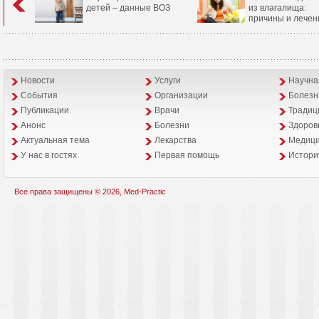
детей – данные ВОЗ
из влагалища:
причины и лечен
Новости
Услуги
Научна
События
Организации
Болезн
Публикации
Врачи
Традиц
Анонс
Болезни
Здоров
Aктуальная тема
Лекарства
Медици
У нас в гостях
Первая помощь
Истори
Все права защищены © 2026, Med-Practic