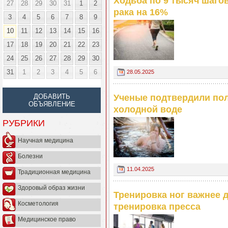
Ходьба по 9 тысяч шагов
27
28
29
30
31
1
2
рака на 16%
3
4
5
6
7
8
9
10
11
12
13
14
15
16
17
18
19
20
21
22
23
24
25
26
27
28
29
30
31
1
2
3
4
5
6
28.05.2025
ДОБАВИТЬ
Ученые подтвердили пол
ОБЪЯВЛЕНИЕ
холодной воде
РУБРИКИ
Научная медицина
Болезни
11.04.2025
Традиционная медицина
Здоровый образ жизни
Тренировка ног важнее 
Косметология
тренировка пресса
Медицинское право