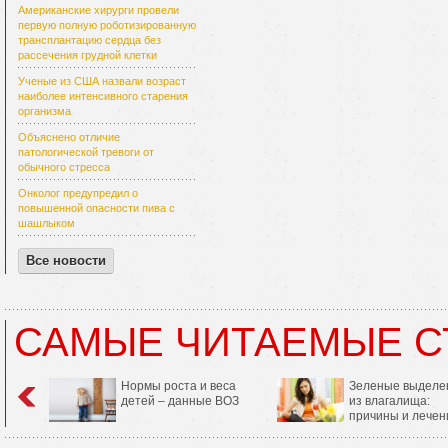
Американские хирурги провели
первую полную роботизированную
трансплантацию сердца без
рассечения грудной клетки
Ученые из США назвали возраст
наиболее интенсивного старения
организма
Объяснено отличие
патологической тревоги от
обычного стресса
Онколог предупредил о
повышенной опасности пива с
шашлыком
Все новости
САМЫЕ ЧИТАЕМЫЕ С
Нормы роста и веса
Зеленые выделе
детей – данные ВОЗ
из влагалища:
причины и лечен