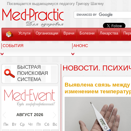
Посвящается выдающемуся педагогу Григору Шагяну
Услуги
Организации
Врачи
Болезни
Лекарства
Пер
СОБЫТИЯ
АНОНС
НОВОСТИ. ПСИХИ
БЫСТРАЯ
ПОИСКОВАЯ
СИСТЕМА
Выявлена связь между
изменением температу
АВГУСТ
2026
Пн
Вт
Ср
Чт
Пт
Сб
Вс