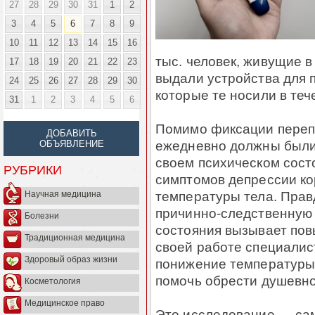
27
28
29
30
31
1
2
3
4
5
6
7
8
9
10
11
12
13
14
15
16
тыс. человек, живущие 
17
18
19
20
21
22
23
выдали устройства для 
24
25
26
27
28
29
30
которые те носили в теч
31
1
2
3
4
5
6
Помимо фиксации переп
ДОБАВИТЬ
ежедневно должны были
ОБЪЯВЛЕНИЕ
своем психическом сост
РУБРИКИ
симптомов депрессии ко
температуры тела. Прав
Научная медицина
причинно-следственную 
Болезни
состояния вызывает пов
Традиционная медицина
своей работе специали
Здоровый образ жизни
понижение температуры
помочь обрести душевно
Косметология
Медицинское право
Это исследование — сам