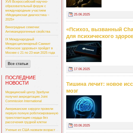
XVII Всероссийский научно-
образовательный форум с
международным участием
25.06.2025
«Медицинская диагностика –
2025»
Виноградные семечки:
«Психоз, вызванный Cha
Антиканцерогенные свойства
для психического здоро
IX Международный
Междисциплинарный Саммит
«Женское здоровье» пройдет в
Москве с 21 по 23 мая 2025 года
Все статьи
17.06.2025
ПОСЛЕДНИЕ
НОВОСТИ
Тишина лечит: новое ис
мозг
Медицинский центр Эребуни
получил аккредитацию Joint
Commission International
Американские хирурги провели
первую полную роботизированную
трансплантацию сердца без
рассечения грудной клетки
03.06.2025
Ученые из США назвали возраст