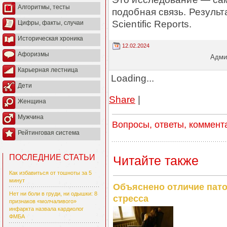
Алгоритмы, тесты
подобная связь. Резуль
Scientific Reports.
Цифры, факты, случаи
Историческая хроника
12.02.2024
Афоризмы
Админ
Карьерная лестница
Loading...
Дети
Share
|
Женщина
Мужчина
Вопросы, ответы, коммент
Рейтинговая система
ПОСЛЕДНИЕ СТАТЬИ
Читайте также
Как избавиться от тошноты за 5
минут
Объяснено отличие пато
Нет ни боли в груди, ни одышки: 8
стресса
признаков «молчаливого»
инфаркта назвала кардиолог
ФМБА