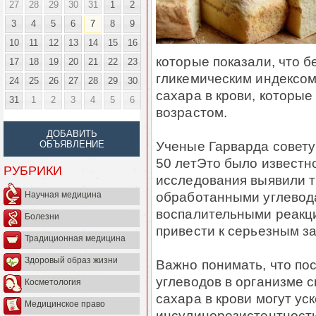
27
28
29
30
31
1
2
3
4
5
6
7
8
9
10
11
12
13
14
15
16
которые показали, что 
17
18
19
20
21
22
23
гликемическим индексом
24
25
26
27
28
29
30
сахара в крови, которы
31
1
2
3
4
5
6
возрастом.
ДОБАВИТЬ
Ученые Гарварда совету
ОБЪЯВЛЕНИЕ
50 летЭто было известн
РУБРИКИ
исследования выявили 
обработанными углевода
Научная медицина
воспалительными реакци
Болезни
привести к серьезным з
Традиционная медицина
Здоровый образ жизни
Важно понимать, что по
углеводов в организме с
Косметология
сахара в крови могут ус
Медицинское право
инсулинорезистентности,