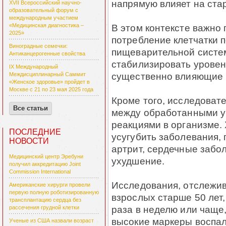
напрямую влияет на ста
XVII Всероссийский научно-
образовательный форум с
международным участием
В этом контексте важно 
«Медицинская диагностика –
2025»
потребление клетчатки 
Виноградные семечки:
пищеварительной систем
Антиканцерогенные свойства
стабилизировать уровен
IX Международный
существенно влияющие 
Междисциплинарный Саммит
«Женское здоровье» пройдет в
Москве с 21 по 23 мая 2025 года
Кроме того, исследоват
Все статьи
между обработанными у
реакциями в организме.
ПОСЛЕДНИЕ
усугубить заболевания,
НОВОСТИ
артрит, сердечные забо
Медицинский центр Эребуни
ухудшение.
получил аккредитацию Joint
Commission International
Исследования, отслежи
Американские хирурги провели
первую полную роботизированную
взрослых старше 50 лет, 
трансплантацию сердца без
раза в неделю или чаще
рассечения грудной клетки
высокие маркеры воспал
Ученые из США назвали возраст