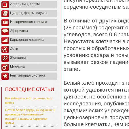
Алгоритмы, тесты
сердечно-сосудистым з
Цифры, факты, случаи
В отличие от других вид
Историческая хроника
(25 граммов) содержит о
Афоризмы
углеводов, всего 0.6 гра
Карьерная лестница
Недостаток клетчатки в
простых и обработанных
Дети
усвоению сахара и повы
Женщина
вызывает резкое падени
Мужчина
этапе.
Рейтинговая система
Белый хлеб проходит зн
которой удаляются пита
ПОСЛЕДНИЕ СТАТЬИ
для всех, но особенно з
Как избавиться от тошноты за 5
исследования, опублико
минут
академических учрежден
Нет ни боли в груди, ни одышки: 8
признаков «молчаливого»
цельнозерновые продукт
инфаркта назвала кардиолог
больше клетчатки, чем и
ФМБА