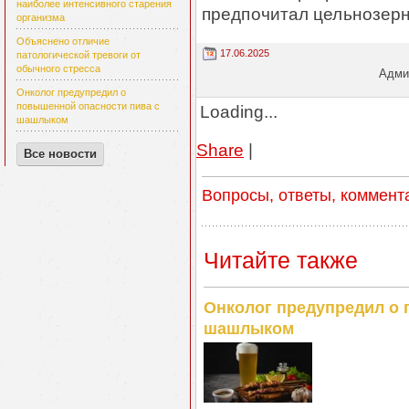
наиболее интенсивного старения
предпочитал цельнозерн
организма
Объяснено отличие
17.06.2025
патологической тревоги от
обычного стресса
Админ
Онколог предупредил о
повышенной опасности пива с
Loading...
шашлыком
Share
|
Все новости
Вопросы, ответы, коммент
Читайте также
Онколог предупредил о 
шашлыком