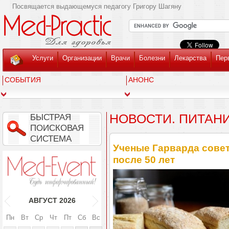
Посвящается выдающемуся педагогу Григору Шагяну
Услуги
Организации
Врачи
Болезни
Лекарства
Пер
СОБЫТИЯ
АНОНС
НОВОСТИ. ПИТАН
БЫСТРАЯ
ПОИСКОВАЯ
СИСТЕМА
Ученые Гарварда совет
после 50 лет
АВГУСТ
2026
Пн
Вт
Ср
Чт
Пт
Сб
Вс