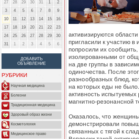
27
28
29
30
31
1
2
3
4
5
6
7
8
9
10
11
12
13
14
15
16
17
18
19
20
21
22
23
активизируются области 
24
25
26
27
28
29
30
пригласили к участию в
31
1
2
3
4
5
6
попросили их сообщить,
изолированными от обще
ДОБАВИТЬ
на две группы в зависи
ОБЪЯВЛЕНИЕ
одиночества. После это
РУБРИКИ
разнообразных блюд, ко
на которых еды не было
Научная медицина
активность испытуемых
Болезни
магнитно-резонансной 
Традиционная медицина
Здоровый образ жизни
Оказалось, что женщины
демонстрировали повыше
Косметология
связанных с тягой к сла
Медицинское право
Всплески такой активно