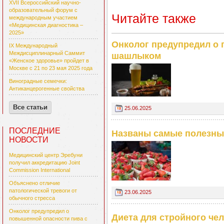
XVII Всероссийский научно-
образовательный форум с
Читайте также
международным участием
«Медицинская диагностика –
2025»
Онколог предупредил о 
IX Международный
Междисциплинарный Саммит
шашлыком
«Женское здоровье» пройдет в
Москве с 21 по 23 мая 2025 года
Виноградные семечки:
Антиканцерогенные свойства
Все статьи
25.06.2025
ПОСЛЕДНИЕ
Названы самые полезны
НОВОСТИ
Медицинский центр Эребуни
получил аккредитацию Joint
Commission International
Объяснено отличие
патологической тревоги от
23.06.2025
обычного стресса
Онколог предупредил о
Диета для стройного че
повышенной опасности пива с