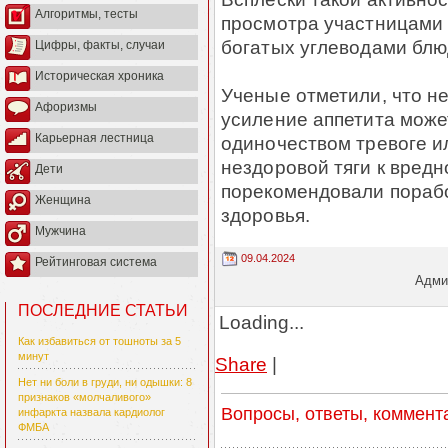
Алгоритмы, тесты
просмотра участницами
богатых углеводами блю
Цифры, факты, случаи
Историческая хроника
Ученые отметили, что н
Афоризмы
усиление аппетита может
Карьерная лестница
одиночеством тревоге и
нездоровой тяги к вред
Дети
порекомендовали порабо
Женщина
здоровья.
Мужчина
09.04.2024
Рейтинговая система
Админ
ПОСЛЕДНИЕ СТАТЬИ
Loading...
Как избавиться от тошноты за 5
минут
Share
|
Нет ни боли в груди, ни одышки: 8
признаков «молчаливого»
Вопросы, ответы, коммент
инфаркта назвала кардиолог
ФМБА