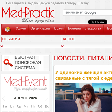
Посвящается выдающемуся педагогу Григору Шагяну
Услуги
Организации
Врачи
Болезни
Лекарства
Пер
СОБЫТИЯ
АНОНС
НОВОСТИ. ПИТАН
БЫСТРАЯ
ПОИСКОВАЯ
СИСТЕМА
У одиноких женщин акт
связанные с тягой к ед
АВГУСТ
2026
Пн
Вт
Ср
Чт
Пт
Сб
Вс