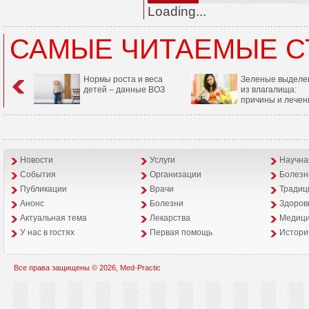
Loading...
САМЫЕ ЧИТАЕМЫЕ С
Нормы роста и веса
Зеленые выделе
детей – данные ВОЗ
из влагалища:
причины и лечен
Новости
Услуги
Научна
События
Организации
Болезн
Публикации
Врачи
Традиц
Анонс
Болезни
Здоров
Aктуальная тема
Лекарства
Медици
У нас в гостях
Первая помощь
Истори
Все права защищены © 2026, Med-Practic