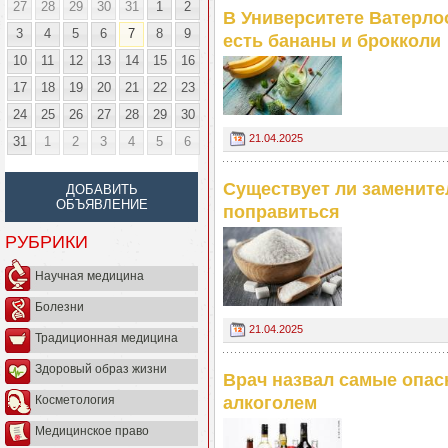
27
28
29
30
31
1
2
В Университете Ватерло
3
4
5
6
7
8
9
есть бананы и брокколи
10
11
12
13
14
15
16
17
18
19
20
21
22
23
24
25
26
27
28
29
30
21.04.2025
31
1
2
3
4
5
6
Существует ли замените
ДОБАВИТЬ
ОБЪЯВЛЕНИЕ
поправиться
РУБРИКИ
Научная медицина
Болезни
21.04.2025
Традиционная медицина
Здоровый образ жизни
Врач назвал самые опас
Косметология
алкоголем
Медицинское право