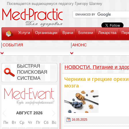
Посвящается выдающемуся педагогу Григору Шагяну
Услуги
Организации
Врачи
Болезни
Лекарства
Пер
СОБЫТИЯ
АНОНС
БЫСТРАЯ
НОВОСТИ. Питание и здо
ПОИСКОВАЯ
СИСТЕМА
Черника и грецкие орех
мозга
АВГУСТ
2026
16.05.2025
Пн
Вт
Ср
Чт
Пт
Сб
Вс