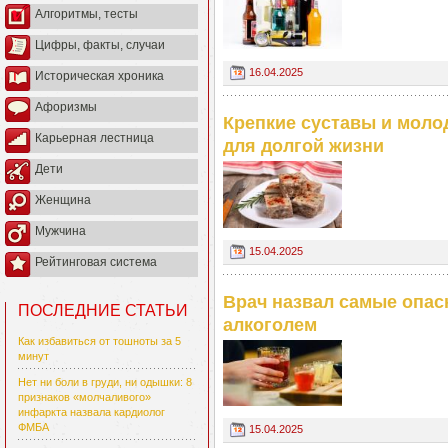
Алгоритмы, тесты
Цифры, факты, случаи
16.04.2025
Историческая хроника
Афоризмы
Крепкие суставы и моло
Карьерная лестница
для долгой жизни
Дети
Женщина
Мужчина
15.04.2025
Рейтинговая система
Врач назвал самые опас
ПОСЛЕДНИЕ СТАТЬИ
алкоголем
Как избавиться от тошноты за 5
минут
Нет ни боли в груди, ни одышки: 8
признаков «молчаливого»
инфаркта назвала кардиолог
ФМБА
15.04.2025