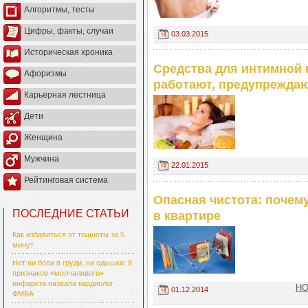
Алгоритмы, тесты
Цифры, факты, случаи
03.03.2015
Историческая хроника
Средства для интимной 
Афоризмы
работают, предупреждаю
Карьерная лестница
Дети
Женщина
Мужчина
22.01.2015
Рейтинговая система
Опасная чистота: почем
ПОСЛЕДНИЕ СТАТЬИ
в квартире
Как избавиться от тошноты за 5
минут
Нет ни боли в груди, ни одышки: 8
признаков «молчаливого»
инфаркта назвала кардиолог
НО
01.12.2014
ФМБА