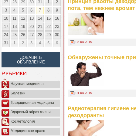
Принцип работы дезодор
27
28
29
30
31
1
2
пота, тем нежнее аромат
3
4
5
6
7
8
9
10
11
12
13
14
15
16
17
18
19
20
21
22
23
24
25
26
27
28
29
30
03.04.2015
31
1
2
3
4
5
6
Обнаружены точные при
ДОБАВИТЬ
ОБЪЯВЛЕНИЕ
РУБРИКИ
Научная медицина
01.04.2015
Болезни
Традиционная медицина
Радиотерапия гигиене н
Здоровый образ жизни
дезодоранты
Косметология
Медицинское право