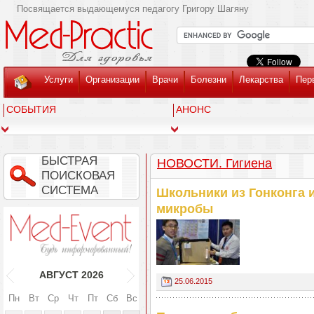
Посвящается выдающемуся педагогу Григору Шагяну
Услуги
Организации
Врачи
Болезни
Лекарства
Пер
СОБЫТИЯ
АНОНС
БЫСТРАЯ
НОВОСТИ. Гигиена
ПОИСКОВАЯ
СИСТЕМА
Школьники из Гонконга 
микробы
АВГУСТ
2026
25.06.2015
Пн
Вт
Ср
Чт
Пт
Сб
Вс