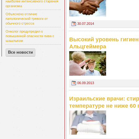
наиболее интенсивного старения
организма
Объяснено отличие
патологической тревоги от
обычного стресса
30.07.2014
Онколог предупредил о
повышенной опасности пива с
Высокий уровень гигиен
шашлыком
Альцгеймера
Все новости
06.09.2013
Израильские врачи: сти
температуре не ниже 60 