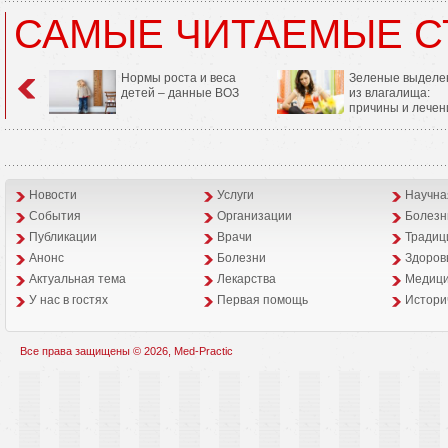
САМЫЕ ЧИТАЕМЫЕ С
Нормы роста и веса
Зеленые выделе
детей – данные ВОЗ
из влагалища:
причины и лечен
Новости
Услуги
Научна
События
Организации
Болезн
Публикации
Врачи
Традиц
Анонс
Болезни
Здоров
Aктуальная тема
Лекарства
Медици
У нас в гостях
Первая помощь
Истори
Все права защищены © 2026, Med-Practic