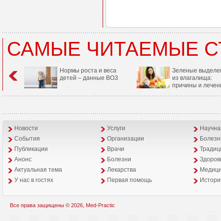
САМЫЕ ЧИТАЕМЫЕ С
Нормы роста и веса
Зеленые выделе
детей – данные ВОЗ
из влагалища:
причины и лечен
Новости
Услуги
Научна
События
Организации
Болезн
Публикации
Врачи
Традиц
Анонс
Болезни
Здоров
Aктуальная тема
Лекарства
Медици
У нас в гостях
Первая помощь
Истори
Все права защищены © 2026, Med-Practic