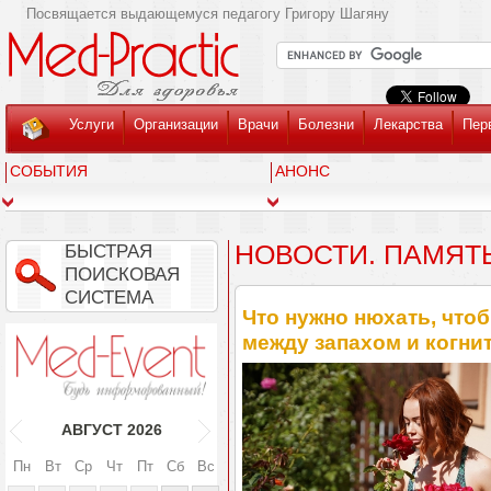
Посвящается выдающемуся педагогу Григору Шагяну
Услуги
Организации
Врачи
Болезни
Лекарства
Пер
СОБЫТИЯ
АНОНС
НОВОСТИ. ПАМЯТ
БЫСТРАЯ
ПОИСКОВАЯ
СИСТЕМА
Что нужно нюхать, что
между запахом и когн
АВГУСТ
2026
Пн
Вт
Ср
Чт
Пт
Сб
Вс