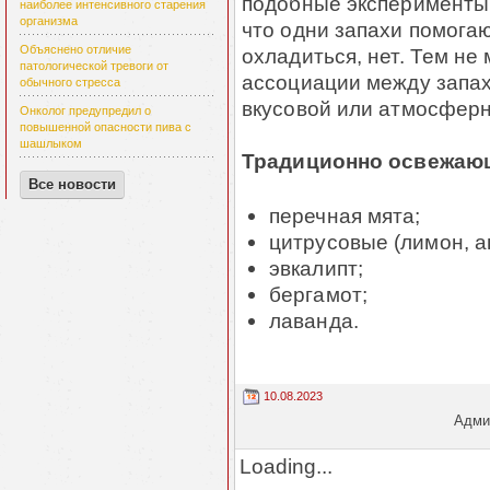
подобные эксперименты,
наиболее интенсивного старения
организма
что одни запахи помогаю
Объяснено отличие
охладиться, нет. Тем н
патологической тревоги от
ассоциации между запах
обычного стресса
вкусовой или атмосферн
Онколог предупредил о
повышенной опасности пива с
шашлыком
Традиционно освежающ
Все новости
перечная мята;
цитрусовые (лимон, а
эвкалипт;
бергамот;
лаванда.
10.08.2023
Админ
Loading...