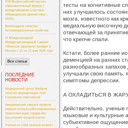
XVII Всероссийский научно-
тесты на когнитивные сп
образовательный форум с
международным участием
них улучшилось состоян
«Медицинская диагностика –
мозга, известного как к
2025»
медиальную височную до
Виноградные семечки:
Антиканцерогенные свойства
отвечающей за принятие
что крепче спали.
IX Международный
Междисциплинарный Саммит
«Женское здоровье» пройдет в
Москве с 21 по 23 мая 2025 года
Кстати, более ранние и
деменцией на ранних ст
Все статьи
разнообразных запахов 
улучшали свою память, 
ПОСЛЕДНИЕ
симптомы депрессии.
НОВОСТИ
Медицинский центр Эребуни
получил аккредитацию Joint
А ОХЛАДИТЬСЯ В ЖАР
Commission International
Американские хирурги провели
Действительно, ученые п
первую полную роботизированную
трансплантацию сердца без
языковые и культурные 
рассечения грудной клетки
субъективное ощущение
Ученые из США назвали возраст