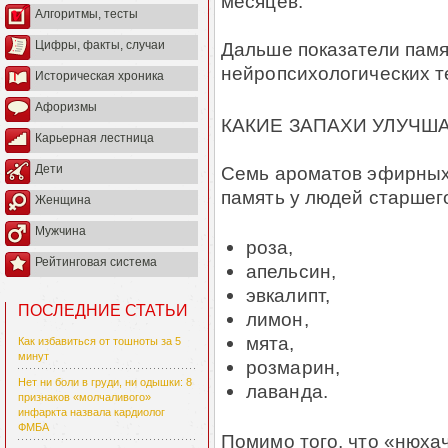
месяцев.
Алгоритмы, тесты
Дальше показатели пам
Цифры, факты, случаи
нейропсихологических те
Историческая хроника
Афоризмы
КАКИЕ ЗАПАХИ УЛУЧШ
Карьерная лестница
Семь ароматов эфирных
Дети
память у людей старшего
Женщина
Мужчина
роза,
Рейтинговая система
апельсин,
эвкалипт,
ПОСЛЕДНИЕ СТАТЬИ
лимон,
мята,
Как избавиться от тошноты за 5
минут
розмарин,
Нет ни боли в груди, ни одышки: 8
лаванда.
признаков «молчаливого»
инфаркта назвала кардиолог
ФМБА
Помимо того, что «нюха