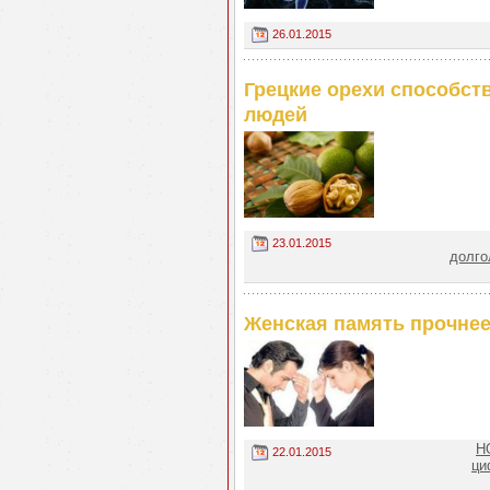
26.01.2015
Грецкие орехи способст
людей
23.01.2015
долго
Женская память прочне
Н
22.01.2015
ци