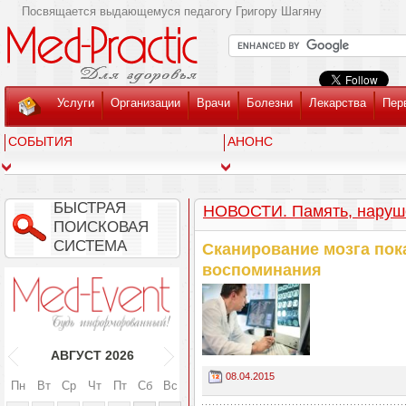
Посвящается выдающемуся педагогу Григору Шагяну
Услуги
Организации
Врачи
Болезни
Лекарства
Пер
СОБЫТИЯ
АНОНС
БЫСТРАЯ
НОВОСТИ. Память, наруш
ПОИСКОВАЯ
СИСТЕМА
Сканирование мозга пок
воспоминания
АВГУСТ
2026
08.04.2015
Пн
Вт
Ср
Чт
Пт
Сб
Вс