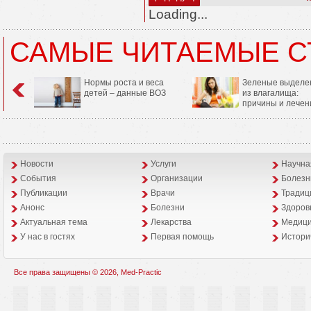
Loading...
САМЫЕ ЧИТАЕМЫЕ С
Нормы роста и веса
Зеленые выделе
детей – данные ВОЗ
из влагалища:
причины и лечен
Новости
Услуги
Научна
События
Организации
Болезн
Публикации
Врачи
Традиц
Анонс
Болезни
Здоров
Aктуальная тема
Лекарства
Медици
У нас в гостях
Первая помощь
Истори
Все права защищены © 2026, Med-Practic