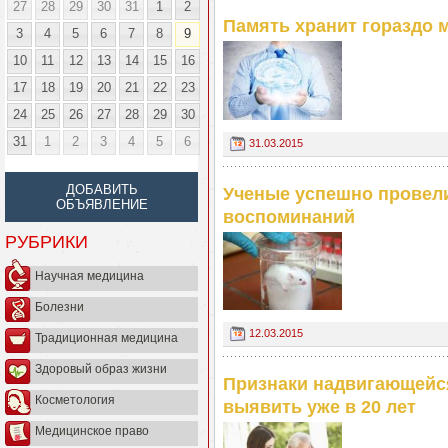
27
28
29
30
31
1
2
Память хранит гораздо 
3
4
5
6
7
8
9
10
11
12
13
14
15
16
17
18
19
20
21
22
23
24
25
26
27
28
29
30
31
1
2
3
4
5
6
31.03.2015
ДОБАВИТЬ
Ученые успешно провел
ОБЪЯВЛЕНИЕ
воспоминаний
РУБРИКИ
Научная медицина
Болезни
12.03.2015
Традиционная медицина
Здоровый образ жизни
Признаки надвигающейс
Косметология
выявить уже в 20 лет
Медицинское право