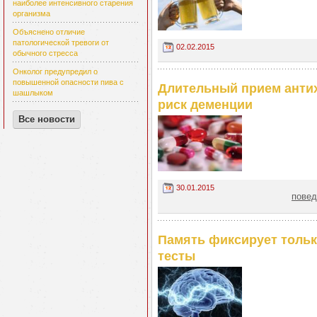
наиболее интенсивного старения
организма
Объяснено отличие
патологической тревоги от
02.02.2015
обычного стресса
Онколог предупредил о
повышенной опасности пива с
Длительный прием анти
шашлыком
риск деменции
Все новости
30.01.2015
повед
Память фиксирует толь
тесты