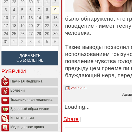
27
28
29
30
31
1
2
3
4
5
6
7
8
9
было обнаружено, что г
10
11
12
13
14
15
16
поведение - имеет тесн
17
18
19
20
21
22
23
человека.
24
25
26
27
28
29
30
31
1
2
3
4
5
6
Такие выводы позволил 
использованием грызуно
ДОБАВИТЬ
появление чувства голо
ОБЪЯВЛЕНИЕ
предыдущем приеме пищи
РУБРИКИ
блуждающий нерв, перед
Научная медицина
28.07.2021
Болезни
Админ
Традиционная медицина
Loading...
Здоровый образ жизни
Share
|
Косметология
Медицинское право