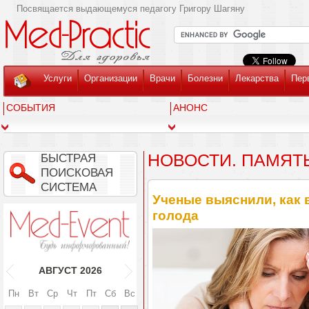
Посвящается выдающемуся педагогу Григору Шагяну
Услуги
Организации
Врачи
Болезни
Лекарства
Пер
СОБЫТИЯ
АНОНС
НОВОСТИ. ПАМЯТ
БЫСТРАЯ
ПОИСКОВАЯ
СИСТЕМА
Ученые выяснили, как 
голода
АВГУСТ
2026
Пн
Вт
Ср
Чт
Пт
Сб
Вс