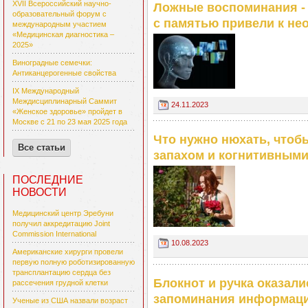
XVII Всероссийский научно-
Ложные воспоминания - 
образовательный форум с
с памятью привели к н
международным участием
«Медицинская диагностика –
2025»
Виноградные семечки:
Антиканцерогенные свойства
IX Международный
Междисциплинарный Саммит
24.11.2023
«Женское здоровье» пройдет в
Москве с 21 по 23 мая 2025 года
Что нужно нюхать, чтоб
Все статьи
запахом и когнитивным
ПОСЛЕДНИЕ
НОВОСТИ
Медицинский центр Эребуни
получил аккредитацию Joint
Commission International
10.08.2023
Американские хирурги провели
первую полную роботизированную
трансплантацию сердца без
Блокнот и ручка оказал
рассечения грудной клетки
запоминания информац
Ученые из США назвали возраст