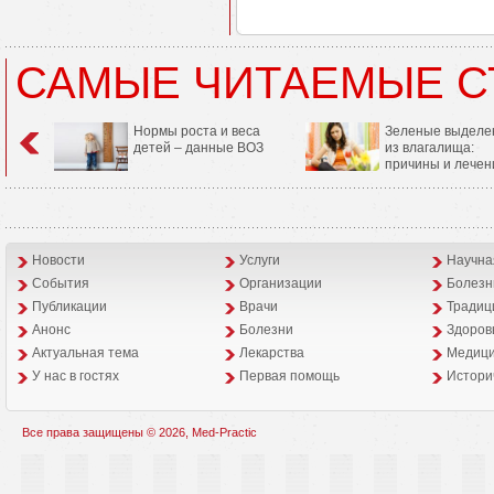
САМЫЕ ЧИТАЕМЫЕ С
Нормы роста и веса
Зеленые выделе
детей – данные ВОЗ
из влагалища:
причины и лечен
Новости
Услуги
Научна
События
Организации
Болезн
Публикации
Врачи
Традиц
Анонс
Болезни
Здоров
Aктуальная тема
Лекарства
Медици
У нас в гостях
Первая помощь
Истори
Все права защищены © 2026, Med-Practic