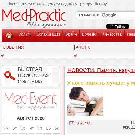
Посвящается выдающемуся педагогу Григору Шагяну
Услуги
Организации
Врачи
Болезни
Лекарства
Пер
СОБЫТИЯ
АНОНС
БЫСТРАЯ
НОВОСТИ. Память, наруш
ПОИСКОВАЯ
СИСТЕМА
У кого память лучше: у
АВГУСТ
2026
Н
19.08.2010
цифры
Пн
Вт
Ср
Чт
Пт
Сб
Вс