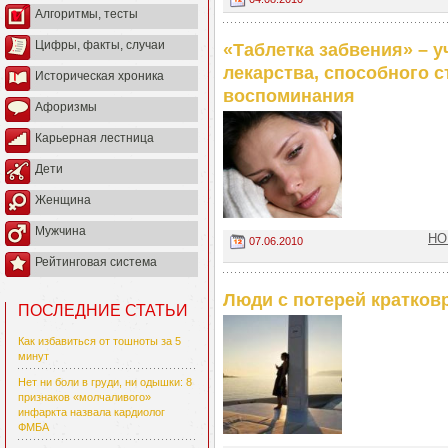
Алгоритмы, тесты
Цифры, факты, случаи
«Таблетка забвения» – 
лекарства, способного 
Историческая хроника
воспоминания
Афоризмы
Карьерная лестница
Дети
Женщина
Мужчина
НО
07.06.2010
Рейтинговая система
Люди с потерей кратков
ПОСЛЕДНИЕ СТАТЬИ
Как избавиться от тошноты за 5
минут
Нет ни боли в груди, ни одышки: 8
признаков «молчаливого»
инфаркта назвала кардиолог
ФМБА