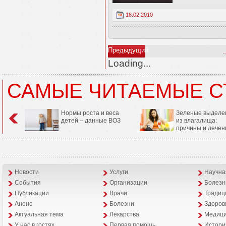
18.02.2010
Предыдущий
.
Loading...
САМЫЕ ЧИТАЕМЫЕ С
Нормы роста и веса
Зеленые выделе
детей – данные ВОЗ
из влагалища:
причины и лечен
Новости
Услуги
Научна
События
Организации
Болезн
Публикации
Врачи
Традиц
Анонс
Болезни
Здоров
Aктуальная тема
Лекарства
Медици
У нас в гостях
Первая помощь
Истори