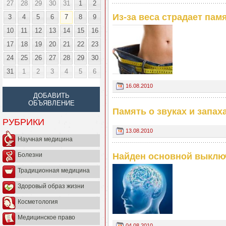
27
28
29
30
31
1
2
Из-за веса страдает пам
3
4
5
6
7
8
9
10
11
12
13
14
15
16
17
18
19
20
21
22
23
24
25
26
27
28
29
30
31
1
2
3
4
5
6
16.08.2010
ДОБАВИТЬ
ОБЪЯВЛЕНИЕ
Память о звуках и запах
РУБРИКИ
13.08.2010
Научная медицина
Болезни
Найден основной выклю
Традиционная медицина
Здоровый образ жизни
Косметология
Медицинское право
04.08.2010