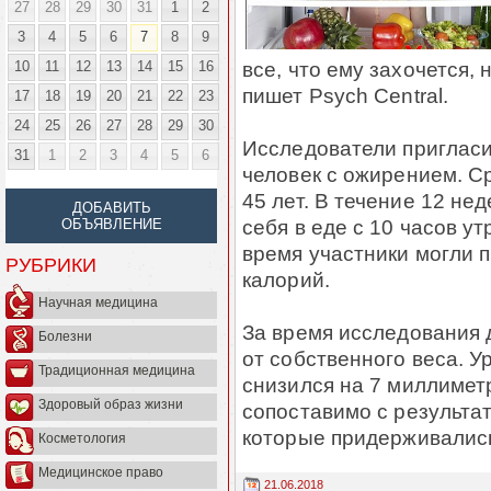
27
28
29
30
31
1
2
3
4
5
6
7
8
9
все, что ему захочется, 
10
11
12
13
14
15
16
пишет Psych Central.
17
18
19
20
21
22
23
24
25
26
27
28
29
30
Исследователи пригласи
31
1
2
3
4
5
6
человек с ожирением. С
45 лет. В течение 12 не
ДОБАВИТЬ
себя в еде с 10 часов ут
ОБЪЯВЛЕНИЕ
время участники могли п
РУБРИКИ
калорий.
Научная медицина
За время исследования
Болезни
от собственного веса. У
Традиционная медицина
снизился на 7 миллимет
Здоровый образ жизни
сопоставимо с результа
которые придерживались
Косметология
Медицинское право
21.06.2018