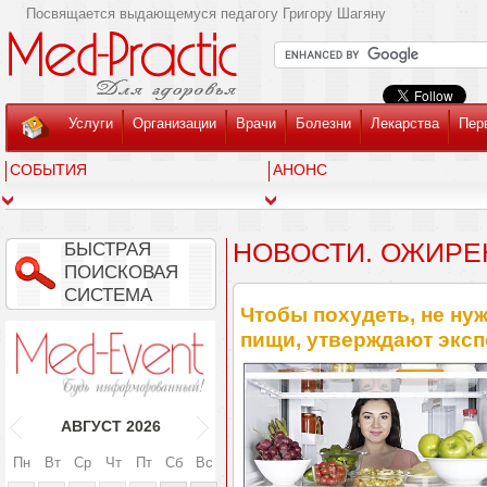
Посвящается выдающемуся педагогу Григору Шагяну
Услуги
Организации
Врачи
Болезни
Лекарства
Пер
СОБЫТИЯ
АНОНС
НОВОСТИ. ОЖИРЕ
БЫСТРАЯ
ПОИСКОВАЯ
СИСТЕМА
Чтобы похудеть, не ну
пищи, утверждают экс
АВГУСТ
2026
Пн
Вт
Ср
Чт
Пт
Сб
Вс