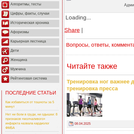
Алгоритмы, тесты
Админ
Цифры, факты, случаи
Loading...
Историческая хроника
Share
|
Афоризмы
Карьерная лестница
Вопросы, ответы, коммент
Дети
Женщина
Читайте также
Мужчина
Рейтинговая система
Тренировка ног важнее 
тренировка пресса
ПОСЛЕДНИЕ СТАТЬИ
Как избавиться от тошноты за 5
минут
Нет ни боли в груди, ни одышки: 8
признаков «молчаливого»
инфаркта назвала кардиолог
08.04.2025
ФМБА