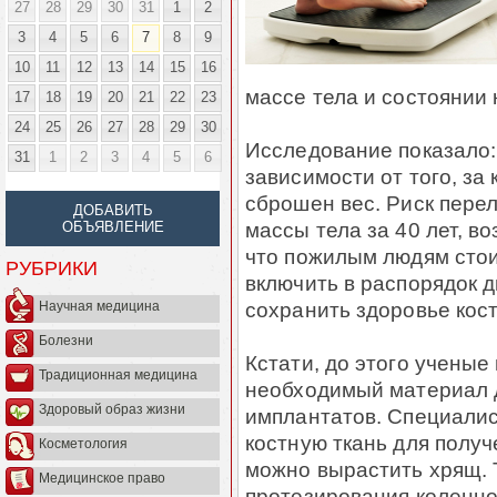
27
28
29
30
31
1
2
3
4
5
6
7
8
9
10
11
12
13
14
15
16
массе тела и состоянии к
17
18
19
20
21
22
23
24
25
26
27
28
29
30
Исследование показало:
31
1
2
3
4
5
6
зависимости от того, за
сброшен вес. Риск пере
ДОБАВИТЬ
массы тела за 40 лет, в
ОБЪЯВЛЕНИЕ
что пожилым людям стои
РУБРИКИ
включить в распорядок 
сохранить здоровье кост
Научная медицина
Болезни
Кстати, до этого ученые
Традиционная медицина
необходимый материал 
Здоровый образ жизни
имплантатов. Специалис
костную ткань для получ
Косметология
можно вырастить хрящ. 
Медицинское право
протезирования коленно