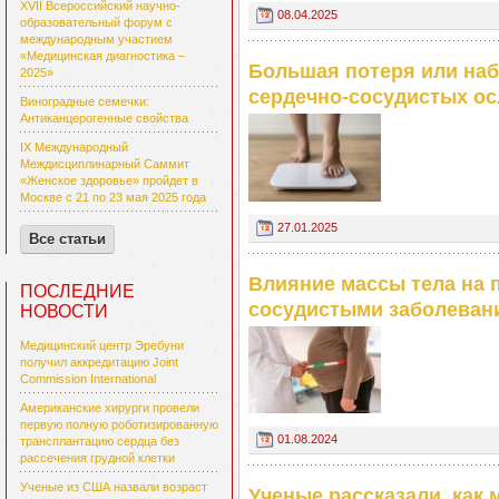
XVII Всероссийский научно-
08.04.2025
образовательный форум с
международным участием
«Медицинская диагностика –
Большая потеря или наб
2025»
сердечно-сосудистых о
Виноградные семечки:
Антиканцерогенные свойства
IX Международный
Междисциплинарный Саммит
«Женское здоровье» пройдет в
Москве с 21 по 23 мая 2025 года
27.01.2025
Все статьи
Влияние массы тела на 
ПОСЛЕДНИЕ
сосудистыми заболеван
НОВОСТИ
Медицинский центр Эребуни
получил аккредитацию Joint
Commission International
Американские хирурги провели
первую полную роботизированную
01.08.2024
трансплантацию сердца без
рассечения грудной клетки
Ученые из США назвали возраст
Ученые рассказали, как