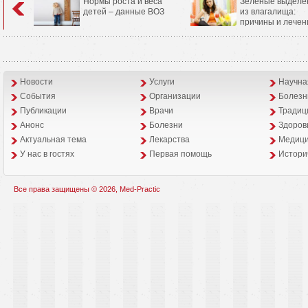
Нормы роста и веса
Зеленые выделе
детей – данные ВОЗ
из влагалища:
причины и лечен
Новости
Услуги
Научна
События
Организации
Болезн
Публикации
Врачи
Традиц
Анонс
Болезни
Здоров
Aктуальная тема
Лекарства
Медици
У нас в гостях
Первая помощь
Истори
Все права защищены © 2026, Med-Practic