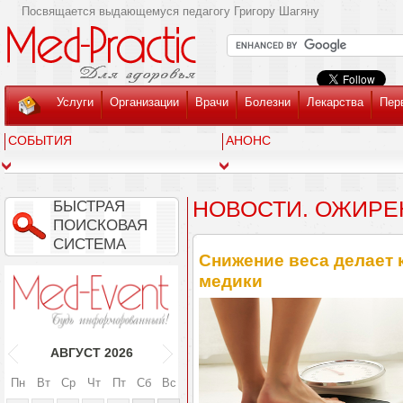
Посвящается выдающемуся педагогу Григору Шагяну
Услуги
Организации
Врачи
Болезни
Лекарства
Пер
СОБЫТИЯ
АНОНС
НОВОСТИ. ОЖИРЕ
БЫСТРАЯ
ПОИСКОВАЯ
СИСТЕМА
Снижение веса делает 
медики
АВГУСТ
2026
Пн
Вт
Ср
Чт
Пт
Сб
Вс