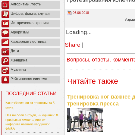
Алгоритмы, тесты
06.06.2018
Цифры, факты, случаи
Админ
Историческая хроника
Loading...
Афоризмы
Карьерная лестница
Share
|
Дети
Вопросы, ответы, коммент
Женщина
Мужчина
Читайте также
Рейтинговая система
ПОСЛЕДНИЕ СТАТЬИ
Тренировка ног важнее 
тренировка пресса
Как избавиться от тошноты за 5
минут
Нет ни боли в груди, ни одышки: 8
признаков «молчаливого»
инфаркта назвала кардиолог
ФМБА