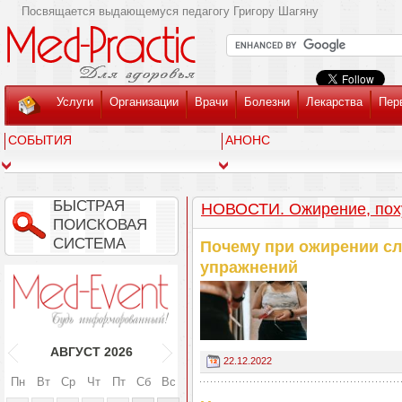
Посвящается выдающемуся педагогу Григору Шагяну
Услуги
Организации
Врачи
Болезни
Лекарства
Пер
СОБЫТИЯ
АНОНС
БЫСТРАЯ
НОВОСТИ. Ожирение, пох
ПОИСКОВАЯ
СИСТЕМА
Почему при ожирении с
упражнений
АВГУСТ
2026
22.12.2022
Пн
Вт
Ср
Чт
Пт
Сб
Вс