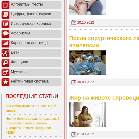
Алгоритмы, тесты
Цифры, факты, случаи
20.10.2022
Историческая хроника
Афоризмы
После хирургического л
Карьерная лестница
эпилепсии
Дети
Женщина
Мужчина
Рейтинговая система
30.09.2022
ПОСЛЕДНИЕ СТАТЬИ
Жир на животе спровоц
Как избавиться от тошноты за 5
минут
Нет ни боли в груди, ни одышки: 8
признаков «молчаливого»
инфаркта назвала кардиолог
ФМБА
01.09.2022