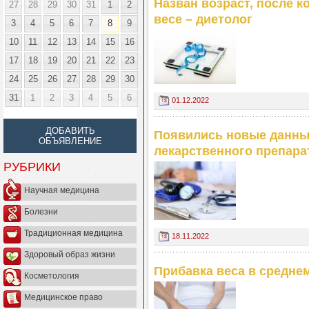
Назван возраст, после к
27
28
29
30
31
1
2
весе – диетолог
3
4
5
6
7
8
9
10
11
12
13
14
15
16
17
18
19
20
21
22
23
24
25
26
27
28
29
30
31
1
2
3
4
5
6
01.12.2022
ДОБАВИТЬ
Появились новые данны
ОБЪЯВЛЕНИЕ
лекарственного препара
РУБРИКИ
Научная медицина
Болезни
Традиционная медицина
18.11.2022
Здоровый образ жизни
Прибавка веса в средне
Косметология
Медицинское право