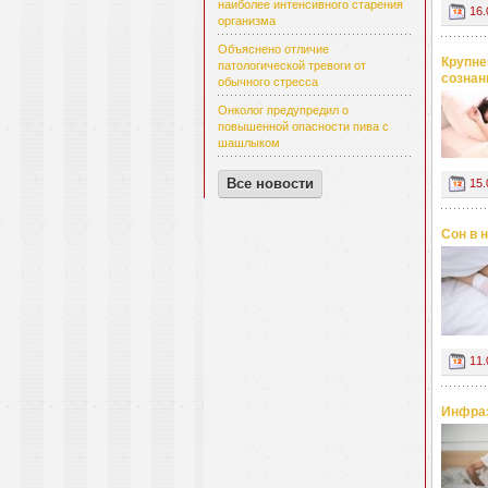
наиболее интенсивного старения
16.
организма
Объяснено отличие
Крупне
патологической тревоги от
сознан
обычного стресса
Онколог предупредил о
повышенной опасности пива с
шашлыком
Все новости
15.
Сон в 
11.
Инфраз