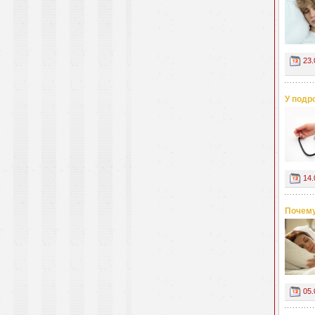
23.
У подр
14.
Почему
05.