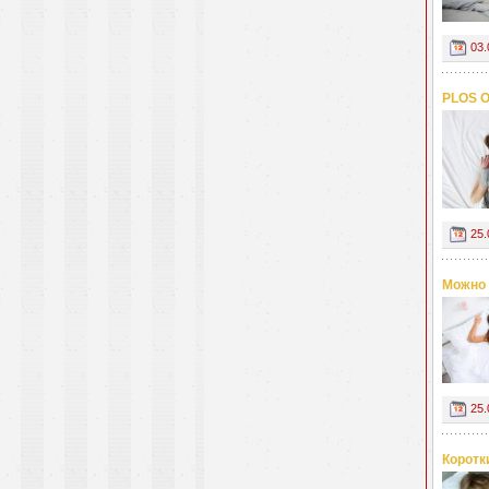
03.
PLOS O
25.
Можно 
25.
Коротк