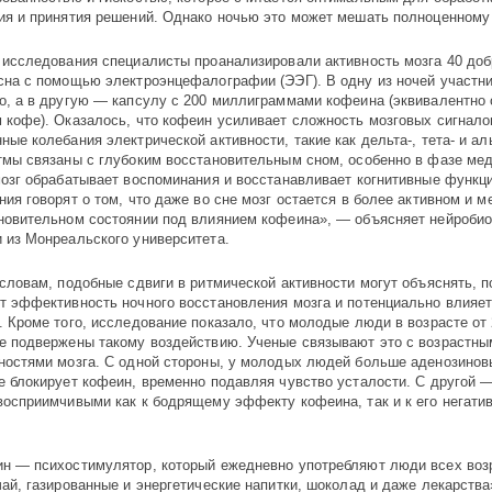
ия и принятия решений. Однако ночью это может мешать полноценному
 исследования специалисты проанализировали активность мозга 40 до
сна с помощью электроэнцефалографии (ЭЭГ). В одну из ночей участн
о, а в другую — капсулу с 200 миллиграммами кофеина (эквивалентно
 кофе). Оказалось, что кофеин усиливает сложность мозговых сигнало
ные колебания электрической активности, такие как дельта-, тета- и а
тмы связаны с глубоким восстановительным сном, особенно в фазе мед
мозг обрабатывает воспоминания и восстанавливает когнитивные функци
ния говорят о том, что даже во сне мозг остается в более активном и м
новительном состоянии под влиянием кофеина», — объясняет нейроби
 из Монреальского университета.
 словам, подобные сдвиги в ритмической активности могут объяснять, 
т эффективность ночного восстановления мозга и потенциально влияет
. Кроме того, исследование показало, что молодые люди в возрасте от 
е подвержены такому воздействию. Ученые связывают это с возрастны
ностями мозга. С одной стороны, у молодых людей больше аденозинов
е блокирует кофеин, временно подавляя чувство усталости. С другой —
восприимчивыми как к бодрящему эффекту кофеина, так и к его негат
н — психостимулятор, который ежедневно употребляют люди всех воз
чай, газированные и энергетические напитки, шоколад и даже лекарств