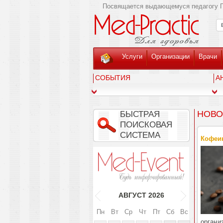
Посвящается выдающемуся педагогу Г
Услуги
Организации
Врачи
СОБЫТИЯ
А
НОВО
БЫСТРАЯ
ПОИСКОВАЯ
СИСТЕМА
Кофеин
АВГУСТ
2026
Пн
Вт
Ср
Чт
Пт
Сб
Вс
органи