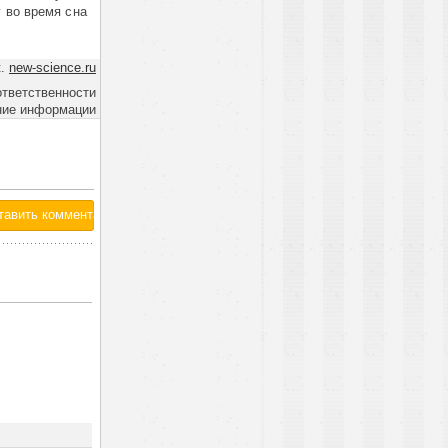
г во время сна
к.
new-science.ru
ответственности
ние информации