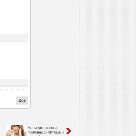
Все
Насморк с кровью:
Анатомо-физиологические
причины симптома и
особенности сердечно-