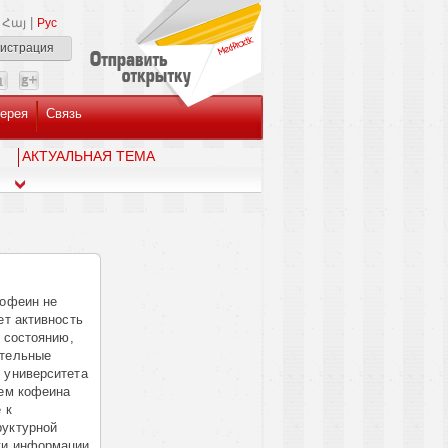
|
Հայ
Рус
гистрация
ерея
Связь
AКТУАЛЬНАЯ ТЕМА
кофеин не
ет активность
к состоянию,
ительные
 университета
ием кофеина
 к
руктурной
ки информации,