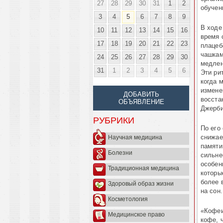
27
28
29
30
31
1
2
обучен
3
4
5
6
7
8
9
В ходе
10
11
12
13
14
15
16
время 
17
18
19
20
21
22
23
плацеб
чашкам
24
25
26
27
28
29
30
медлен
31
1
2
3
4
5
6
Эти ри
когда 
измене
ДОБАВИТЬ
восста
ОБЪЯВЛЕНИЕ
Джерби
РУБРИКИ
По его
снижае
Научная медицина
памяти
Болезни
сильне
особен
Традиционная медицина
которы
более 
Здоровый образ жизни
на сон.
Косметология
«Кофеи
Медицинское право
кофе, 