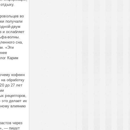
 отдыху.
бровольцев во
ики получали
 одной-двум
в и ослабляет
льфа-волны.
ленного сна,
и. «Эти
енее
олог Карим
почему кофеин
 на обработку
20 до 27 лет
ми
ых рецепторов,
 это делает их
ивному влиянию
растов через
а», — пишут