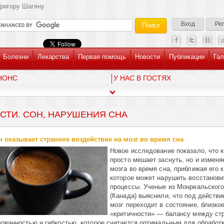
ригору Шагяну
Вход
Ре
Болезни
Лекарства
Первая помощь
Новости
Публикации
Гал
НОНС
У НАС В ГОСТЯХ
СТИ. СОН, НАРУШЕНИЯ СНА
 оказывает странное воздействие на мозг во время сна
Новое исследование показало, что 
просто мешает заснуть, но и изменя
мозга во время сна, приближая его 
которое может нарушить восстанов
процессы. Ученые из Монреальского
(Канада) выяснили, что под действ
мозг переходит в состояние, близкое
«критичности» — балансу между ст
зованностью и гибкостью, которое считается оптимальным для обработ