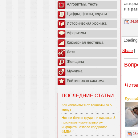
авторы
Алгоритмы, тесты
и в ра
Цифры, факты, случаи
24.0
Историческая хроника
Афоризмы
Loading.
Карьерная лестница
Share
|
Дети
Женщина
Вопр
Мужчина
Рейтинговая система
Чита
ПОСЛЕДНИЕ СТАТЬИ
Лучший
Как избавиться от тошноты за 5
минут
Нет ни боли в груди, ни одышки: 8
признаков «молчаливого»
инфаркта назвала кардиолог
ФМБА
23.