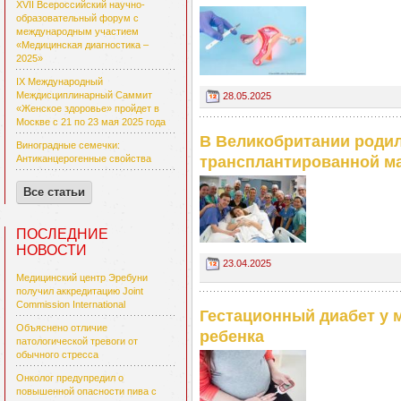
XVII Всероссийский научно-
образовательный форум с
международным участием
«Медицинская диагностика –
2025»
IX Международный
Междисциплинарный Саммит
28.05.2025
«Женское здоровье» пройдет в
Москве с 21 по 23 мая 2025 года
В Великобритании роди
Виноградные семечки:
Антиканцерогенные свойства
трансплантированной м
Все статьи
ПОСЛЕДНИЕ
НОВОСТИ
23.04.2025
Медицинский центр Эребуни
получил аккредитацию Joint
Commission International
Гестационный диабет у 
Объяснено отличие
ребенка
патологической тревоги от
обычного стресса
Онколог предупредил о
повышенной опасности пива с