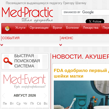
Посвящается выдающемуся педагогу Григору Шагяну
Услуги
Организации
Врачи
Болезни
Лекарства
Пер
СОБЫТИЯ
АНОНС
НОВОСТИ. АКУШЕ
БЫСТРАЯ
ПОИСКОВАЯ
СИСТЕМА
FDA одобрило первый 
шейки матки
АВГУСТ
2026
Пн
Вт
Ср
Чт
Пт
Сб
Вс