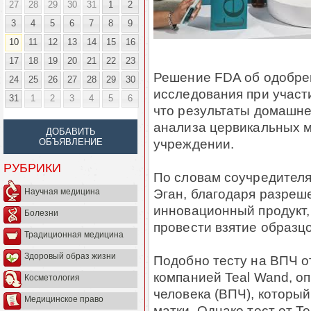
27
28
29
30
31
1
2
3
4
5
6
7
8
9
10
11
12
13
14
15
16
17
18
19
20
21
22
23
Решение FDA об одобрен
24
25
26
27
28
29
30
исследования при участ
31
1
2
3
4
5
6
что результаты домашне
анализа цервикальных м
ДОБАВИТЬ
учреждении.
ОБЪЯВЛЕНИЕ
РУБРИКИ
По словам соучредителя
Эган, благодаря разреш
Научная медицина
инновационный продукт
Болезни
провести взятие образц
Традиционная медицина
Здоровый образ жизни
Подобно тесту на ВПЧ о
компанией Teal Wand, о
Косметология
человека (ВПЧ), который
Медицинское право
матки. Однако тест от T