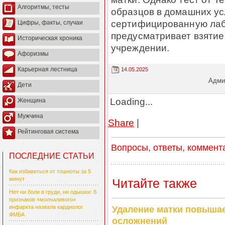
Алгоритмы, тесты
образцов в домашних ус
сертифицированную лабо
Цифры, факты, случаи
предусматривает взятие
Историческая хроника
учреждении.
Афоризмы
Карьерная лестница
14.05.2025
Админ
Дети
Loading...
Женщина
Мужчина
Share
|
Рейтинговая система
Вопросы, ответы, коммент
ПОСЛЕДНИЕ СТАТЬИ
Как избавиться от тошноты за 5
минут
Читайте также
Нет ни боли в груди, ни одышки: 8
признаков «молчаливого»
инфаркта назвала кардиолог
Удаление матки повышае
ФМБА
осложнений