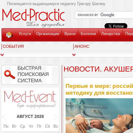
Посвящается выдающемуся педагогу Григору Шагяну
Услуги
Организации
Врачи
Болезни
Лекарства
Пер
СОБЫТИЯ
АНОНС
НОВОСТИ. АКУШЕ
БЫСТРАЯ
ПОИСКОВАЯ
СИСТЕМА
Первые в мире: росси
методику для восстано
АВГУСТ
2026
Пн
Вт
Ср
Чт
Пт
Сб
Вс