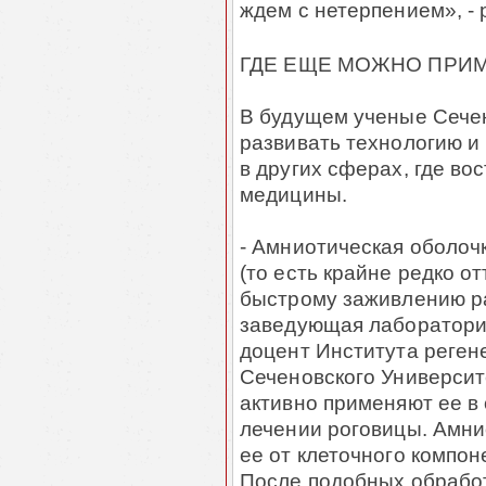
ждем с нетерпением», -
ГДЕ ЕЩЕ МОЖНО ПРИ
В будущем ученые Сече
развивать технологию и
в других сферах, где в
медицины.
- Амниотическая оболоч
(то есть крайне редко от
быстрому заживлению ра
заведующая лабораторие
доцент Института реге
Сеченовского Университ
активно применяют ее в
лечении роговицы. Амни
ее от клеточного компон
После подобных обрабо