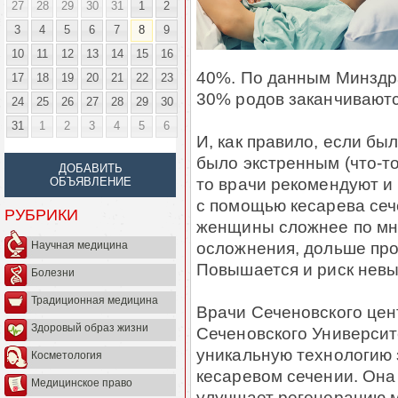
27
28
29
30
31
1
2
3
4
5
6
7
8
9
10
11
12
13
14
15
16
40%. По данным Минздра
17
18
19
20
21
22
23
30% родов заканчиваютс
24
25
26
27
28
29
30
31
1
2
3
4
5
6
И, как правило, если бы
было экстренным (что-то
ДОБАВИТЬ
то врачи рекомендуют и
ОБЪЯВЛЕНИЕ
с помощью кесарева сеч
РУБРИКИ
женщины сложнее по мн
осложнения, дольше про
Научная медицина
Повышается и риск нев
Болезни
Традиционная медицина
Врачи Сеченовского цен
Здоровый образ жизни
Сеченовского Универси
уникальную технологию 
Косметология
кесаревом сечении. Она
Медицинское право
улучшает регенерацию 