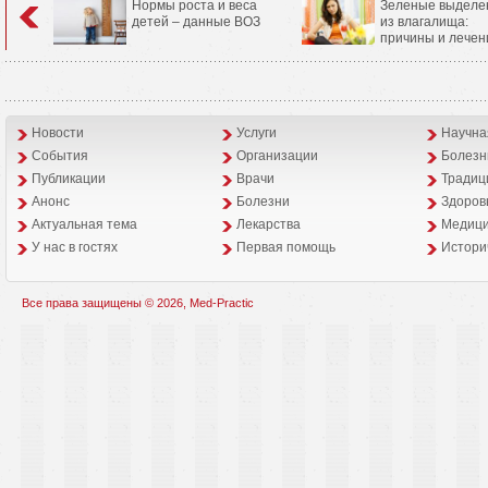
Нормы роста и веса
Зеленые выделе
детей – данные ВОЗ
из влагалища:
причины и лечен
Новости
Услуги
Научна
События
Организации
Болезн
Публикации
Врачи
Традиц
Анонс
Болезни
Здоров
Aктуальная тема
Лекарства
Медици
У нас в гостях
Первая помощь
Истори
Все права защищены © 2026, Med-Practic