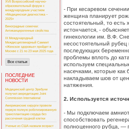
XVII Всероссийский научно-
образовательный форум с
- При кесаревом сечении
международным участием
женщина планирует рожа
«Медицинская диагностика –
2025»
состоятельный, то есть 
Виноградные семечки:
истончается, - объясняе
Антиканцерогенные свойства
гинекологии им. В.Ф. Сн
IX Международный
несостоятельный рубец 
Междисциплинарный Саммит
«Женское здоровье» пройдет в
последующих беременно
Москве с 21 по 23 мая 2025 года
проблемы вплоть до кат
Все статьи
используем специальны
насечками, которые как 
ПОСЛЕДНИЕ
накладываем шов от цен
НОВОСТИ
натяжения.
Медицинский центр Эребуни
получил аккредитацию Joint
2. Используется источ
Commission International
Американские хирурги провели
первую полную роботизированную
- Мы подключаем амниот
трансплантацию сердца без
способствовать регене
рассечения грудной клетки
полноценного рубца, —
Ученые из США назвали возраст