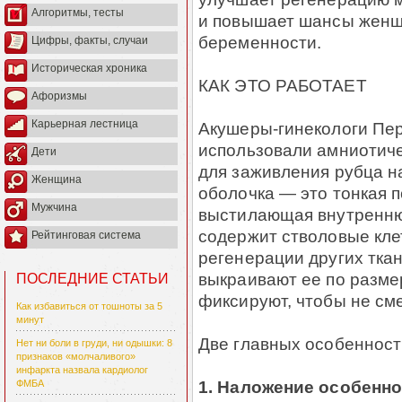
Алгоритмы, тесты
и повышает шансы жен
беременности.
Цифры, факты, случаи
Историческая хроника
КАК ЭТО РАБОТАЕТ
Афоризмы
Карьерная лестница
Акушеры-гинекологи Пе
использовали амниотиче
Дети
для заживления рубца н
Женщина
оболочка — это тонкая 
Мужчина
выстилающая внутренню
содержит стволовые кле
Рейтинговая система
регенерации других ткан
выкраивают ее по разме
ПОСЛЕДНИЕ СТАТЬИ
фиксируют, чтобы не см
Как избавиться от тошноты за 5
минут
Две главных особенност
Нет ни боли в груди, ни одышки: 8
признаков «молчаливого»
инфаркта назвала кардиолог
1. Наложение особенно
ФМБА