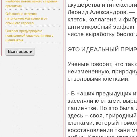
наиболее интенсивного старения
акушерства и гинеколог
организма
Леонид Александров. — 
Объяснено отличие
клеток, коллагена и фиб
патологической тревоги от
обычного стресса
антимикробный эффект и
Онколог предупредил о
числе выработку биолог
повышенной опасности пива с
шашлыком
ЭТО ИДЕАЛЬНЫЙ ПРИ
Все новости
Ученые говорят, что так
неизмененную, природн
стволовыми клетками.
- В наших предыдущих и
заселяли клетками, выр
пациентке. Но это была
здесь – своя, природны
клетками, который помо
восстановления ткани м