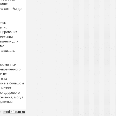
полне
а хотя бы до
риск
ели,
ицирования
должении
решении для
ома,
ынашивать
беременных
девременного
х не
 она
акже в большом
о может
ее здорового
сечения, могут
рушений.
к.
medikforum.ru