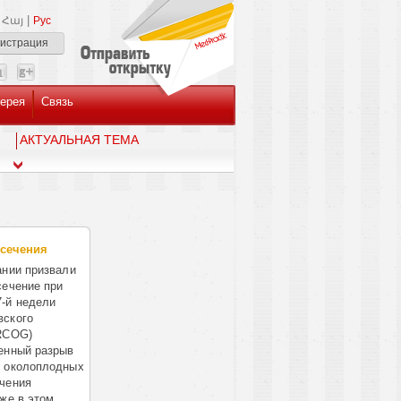
|
Հայ
Рус
гистрация
ерея
Связь
AКТУАЛЬНАЯ ТЕМА
 сечения
ании призвали
сечение при
7-й недели
вского
(RCOG)
енный разрыв
е околоплодных
ачения
же в этом