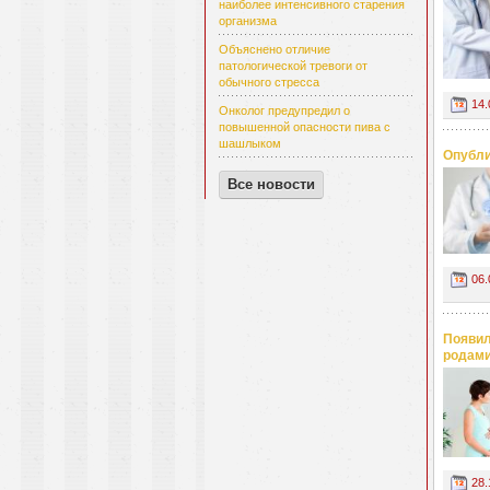
наиболее интенсивного старения
организма
Объяснено отличие
патологической тревоги от
обычного стресса
14.
Онколог предупредил о
повышенной опасности пива с
шашлыком
Опубли
Все новости
06.
Появил
родам
28.