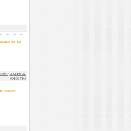
шейки матки
номедицинских
новостей
ременными