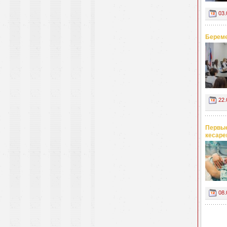
03.
Береме
22.
Первые
кесаре
08.