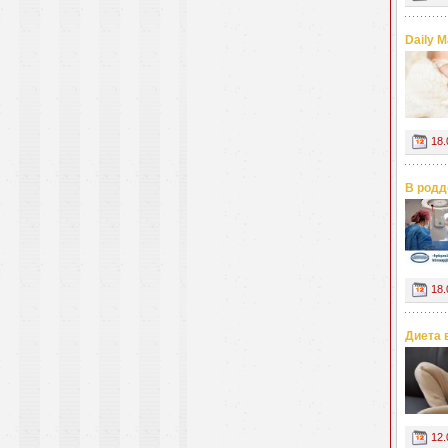
Daily 
18.
В родд
18.
Диета 
12.