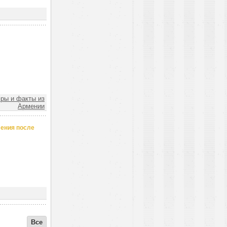
ы и факты из
Армении
ления после
Все