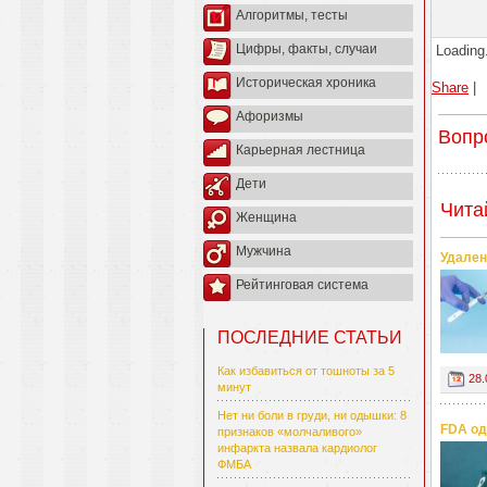
Алгоритмы, тесты
Цифры, факты, случаи
Loading.
Историческая хроника
Share
|
Афоризмы
Вопр
Карьерная лестница
Дети
Чита
Женщина
Мужчина
Удален
Рейтинговая система
ПОСЛЕДНИЕ СТАТЬИ
Как избавиться от тошноты за 5
28.
минут
Нет ни боли в груди, ни одышки: 8
FDA од
признаков «молчаливого»
инфаркта назвала кардиолог
ФМБА