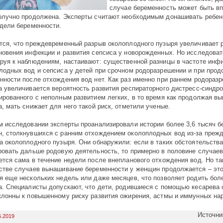
случае беременность может быть в
олучно продолжена. Эксперты считают необходимым донашивать ребенк
едели беременности.
тся, что преждевременный разрыв околоплодного пузыря увеличивает 
новения инфекции и развития сепсиса у новорожденных. Но исследоват
руя к наблюдениям, настаивают: существенной разницы в частоте инф
лодных вод и сепсиса у детей при срочном родоразрешении и при про
нности после отхождения вод нет. Как раз именно при раннем родораз
а увеличивается вероятность развития респираторного дистресс-синдр
ированного с неполным развитием легких, в то время как продолжая в
а, мать снижает для него такой риск, отметили ученые.
м исследовании эксперты проанализировали истории более 3,6 тысяч 
, столкнувшихся с ранним отхождением околоплодных вод из-за преж
а околоплодного пузыря. Они обнаружили: если в таких обстоятельства
ровать дальше родовую деятельность, то примерно в половине случаев
ется сама в течение недели после внепланового отхождения вод. Но т
стве случаев вынашивание беременности у женщин продолжается – эт
я еще нескольких недель или даже месяцев, что позволяет родить бол
а. Специалисты допускают, что дети, родившиеся с помощью кесарева 
клонны к повышенному риску развития ожирения, астмы и иммунных на
Источни
6.2019