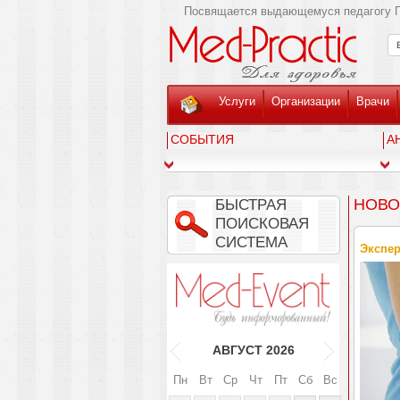
Посвящается выдающемуся педагогу Г
Услуги
Организации
Врачи
СОБЫТИЯ
А
НОВО
БЫСТРАЯ
ПОИСКОВАЯ
СИСТЕМА
Экспер
АВГУСТ
2026
Пн
Вт
Ср
Чт
Пт
Сб
Вс