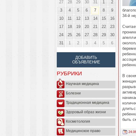
27
28
29
30
31
1
2
3
4
5
6
7
8
9
благоп
34-й н
10
11
12
13
14
15
16
17
18
19
20
21
22
23
Считае
проник
24
25
26
27
28
29
30
апелли
31
1
2
3
4
5
6
околоп
береме
ребенк
ДОБАВИТЬ
ассоци
ОБЪЯВЛЕНИЕ
ребенк
РУБРИКИ
В свое
женщин
Научная медицина
разрыв
активи
Болезни
начина
Традиционная медицина
количе
длитьс
Здоровый образ жизни
ребенк
быть с
Косметология
Медицинское право
24.0