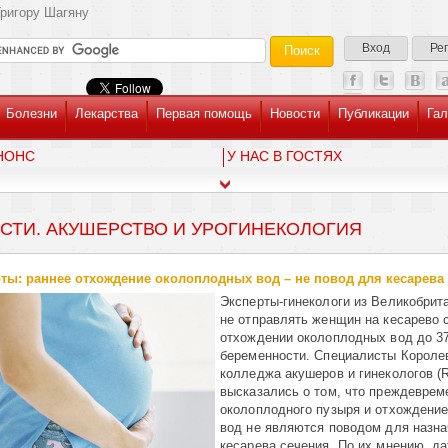
ригору Шагяну
Вход
Ре
Болезни
Лекарства
Первая помощь
Новости
Публикации
Гал
НОНС
У НАС В ГОСТЯХ
СТИ. АКУШЕРСТВО И УРОГИНЕКОЛОГИЯ
ты: раннее отхождение околоплодных вод – не повод для кесарева
Эксперты-гинекологи из Великобрит
не отправлять женщин на кесарево 
отхождении околоплодных вод до 3
беременности. Специалисты Короле
колледжа акушеров и гинекологов 
высказались о том, что преждеврем
околоплодного пузыря и отхождени
вод не являются поводом для назн
кесарева сечения. По их мнению, да