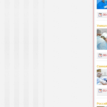
30.
Уникал
08.
Свиная
01.
Россий