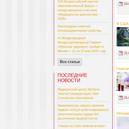
XVII Всероссийский научно-
03.
образовательный форум с
международным участием
«Медицинская диагностика –
2025»
В США 
Виноградные семечки:
Антиканцерогенные свойства
IX Международный
Междисциплинарный Саммит
«Женское здоровье» пройдет в
Москве с 21 по 23 мая 2025 года
21.
Все статьи
Генети
ПОСЛЕДНИЕ
НОВОСТИ
Медицинский центр Эребуни
получил аккредитацию Joint
31.
Commission International
Американские хирурги провели
первую полную роботизированную
Оперир
трансплантацию сердца без
рассечения грудной клетки
Ученые из США назвали возраст