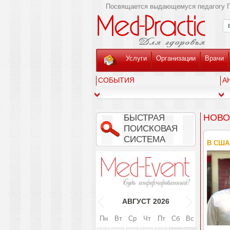
Посвящается выдающемуся педагогу Г
Услуги
Организации
Врачи
СОБЫТИЯ
А
НОВО
БЫСТРАЯ
ПОИСКОВАЯ
СИСТЕМА
В США 
АВГУСТ
2026
Пн
Вт
Ср
Чт
Пт
Сб
Вс