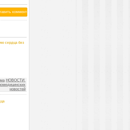
ию сердца без
ема
НОВОСТИ.
номедицинских
новостей
дца