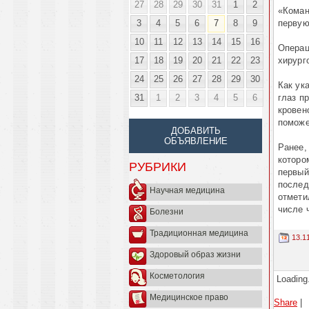
27
28
29
30
31
1
2
«Коман
3
4
5
6
7
8
9
первую
10
11
12
13
14
15
16
Операц
17
18
19
20
21
22
23
хирург
24
25
26
27
28
29
30
Как ук
31
1
2
3
4
5
6
глаз п
кровен
поможе
ДОБАВИТЬ
ОБЪЯВЛЕНИЕ
Ранее,
которо
РУБРИКИ
первый
послед
Научная медицина
отмети
числе 
Болезни
Традиционная медицина
13.1
Здоровый образ жизни
Косметология
Loading.
Медицинское право
Share
|