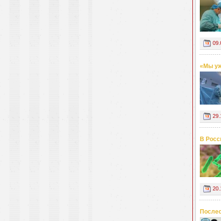
09.
«Мы уж
29.
В Росс
20.
Послео