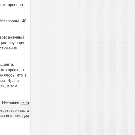
тете провела
йствованы 140
пересаженный
нкционирующие
остижение
ациента,
ал хорошо, в
чнялось, что в
ния. Врачи
ях, в том
Источник.
iz.ru
ответственности
ние информации