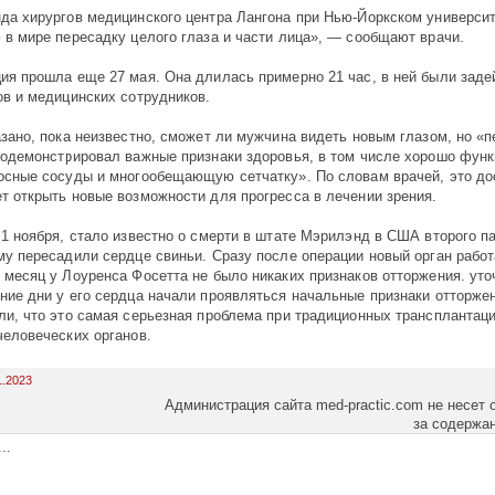
да хирургов медицинского центра Лангона при Нью-Йоркском универси
 в мире пересадку целого глаза и части лица», — сообщают врачи.
ия прошла еще 27 мая. Она длилась примерно 21 час, в ней были заде
ов и медицинских сотрудников.
азано, пока неизвестно, сможет ли мужчина видеть новым глазом, но «
родемонстрировал важные признаки здоровья, в том числе хорошо фу
осные сосуды и многообещающую сетчатку». По словам врачей, это д
т открыть новые возможности для прогресса в лечении зрения.
 1 ноября, стало известно о смерти в штате Мэрилэнд в США второго п
му пересадили сердце свиньи. Сразу после операции новый орган работ
 месяц у Лоуренса Фосетта не было никаких признаков отторжения. уто
ние дни у его сердца начали проявляться начальные признаки отторже
ли, что это самая серьезная проблема при традиционных трансплантаци
человеческих органов.
1.2023
Администрация сайта med-practic.com не несет 
за содержа
..