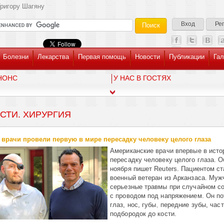
ригору Шагяну
Вход
Ре
Болезни
Лекарства
Первая помощь
Новости
Публикации
Гал
НОНС
У НАС В ГОСТЯХ
СТИ. ХИРУРГИЯ
врачи провели первую в мире пересадку человеку целого глаза
Американские врачи впервые в исто
пересадку человеку целого глаза. О
ноября пишет Reuters. Пациентом ст
военный ветеран из Арканзаса. Муж
серьезные травмы при случайном с
с проводом под напряжением. Он п
глаз, нос, губы, передние зубы, час
подбородок до кости.