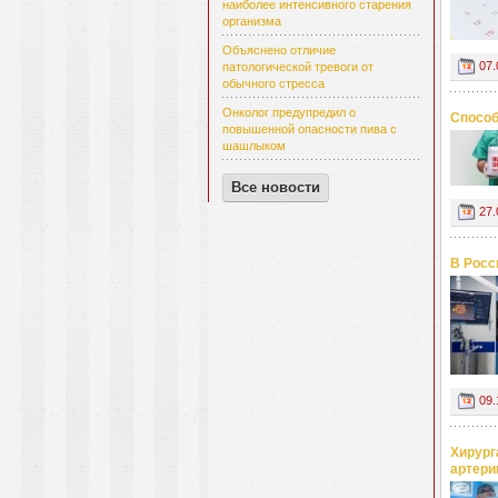
наиболее интенсивного старения
организма
Объяснено отличие
07.
патологической тревоги от
обычного стресса
Онколог предупредил о
Способ
повышенной опасности пива с
шашлыком
Все новости
27.
В Росс
09.
Хирург
артери