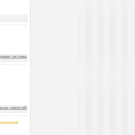
евая система
ских новостей
езеночной