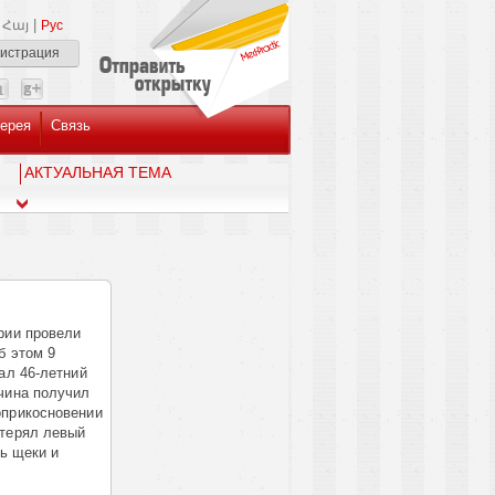
|
Հայ
Рус
гистрация
ерея
Связь
AКТУАЛЬНАЯ ТЕМА
рии провели
б этом 9
ал 46-летний
чина получил
оприкосновении
отерял левый
ть щеки и