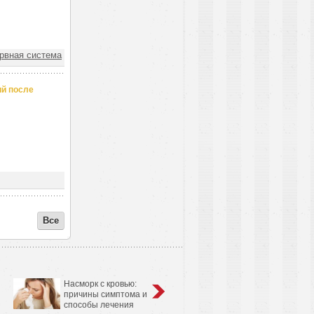
вная система
ий после
Все
Насморк с кровью:
Анатомо-физиологические
причины симптома и
особенности сердечно-
способы лечения
сосудистой системы у детей