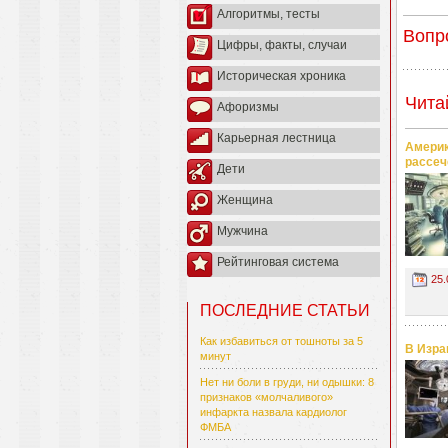
Алгоритмы, тесты
Вопр
Цифры, факты, случаи
Историческая хроника
Чита
Афоризмы
Карьерная лестница
Америк
рассеч
Дети
Женщина
Мужчина
Рейтинговая система
25.
ПОСЛЕДНИЕ СТАТЬИ
Как избавиться от тошноты за 5
В Изра
минут
Нет ни боли в груди, ни одышки: 8
признаков «молчаливого»
инфаркта назвала кардиолог
ФМБА