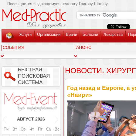
Посвящается выдающемуся педагогу Григору Шагяну
Услуги
Организации
Врачи
Болезни
Лекарства
Пер
СОБЫТИЯ
АНОНС
НОВОСТИ. ХИРУР
БЫСТРАЯ
ПОИСКОВАЯ
СИСТЕМА
Год назад в Европе, а 
«Наири»
АВГУСТ
2026
Пн
Вт
Ср
Чт
Пт
Сб
Вс