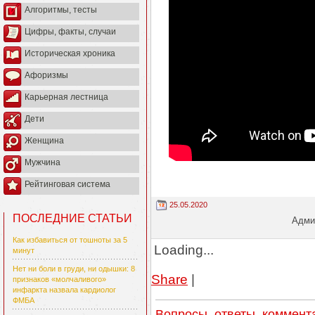
Алгоритмы, тесты
Цифры, факты, случаи
Историческая хроника
Афоризмы
Карьерная лестница
Дети
Женщина
Мужчина
Рейтинговая система
25.05.2020
ПОСЛЕДНИЕ СТАТЬИ
Админ
Как избавиться от тошноты за 5
Loading...
минут
Нет ни боли в груди, ни одышки: 8
Share
|
признаков «молчаливого»
инфаркта назвала кардиолог
ФМБА
Вопросы, ответы, коммент