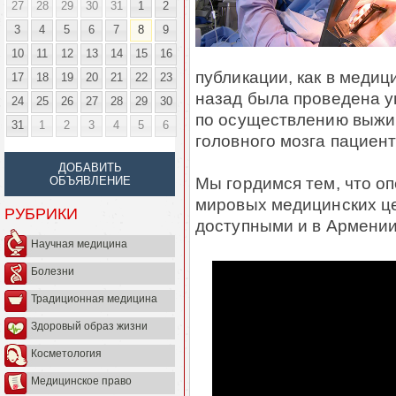
27
28
29
30
31
1
2
3
4
5
6
7
8
9
10
11
12
13
14
15
16
публикации, как в меди
17
18
19
20
21
22
23
назад была проведена у
24
25
26
27
28
29
30
по осуществлению выжиг
31
1
2
3
4
5
6
головного мозга пациент
ДОБАВИТЬ
Мы гордимся тем, что о
ОБЪЯВЛЕНИЕ
мировых медицинских це
РУБРИКИ
доступными и в Армении
Научная медицина
Болезни
Традиционная медицина
Здоровый образ жизни
Косметология
Медицинское право