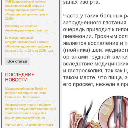
запах изо рта.
XVII Всероссийский научно-
образовательный форум с
международным участием
Часто у таких больных 
«Медицинская диагностика –
2025»
затрудненного глотания 
Виноградные семечки:
очередь приводит к гип
Антиканцерогенные свойства
пневмонии. Грозным ос
IX Международный
является воспаление и 
Междисциплинарный Саммит
«Женское здоровье» пройдет в
(гнойника) шеи, медиас
Москве с 21 по 23 мая 2025 года
органами грудной клетк
Все статьи
вследствие медицинских
и гастроскопия, так как
ПОСЛЕДНИЕ
таком месте, что пища, 
НОВОСТИ
его просвет, нежели в 
Медицинский центр Эребуни
получил аккредитацию Joint
Commission International
Американские хирурги провели
первую полную роботизированную
трансплантацию сердца без
рассечения грудной клетки
Ученые из США назвали возраст