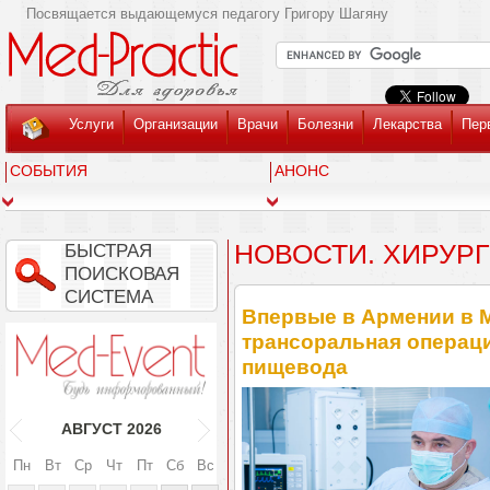
Посвящается выдающемуся педагогу Григору Шагяну
Услуги
Организации
Врачи
Болезни
Лекарства
Пер
СОБЫТИЯ
АНОНС
НОВОСТИ. ХИРУР
БЫСТРАЯ
ПОИСКОВАЯ
СИСТЕМА
Впервые в Армении в 
трансоральная операц
пищевода
АВГУСТ
2026
Пн
Вт
Ср
Чт
Пт
Сб
Вс