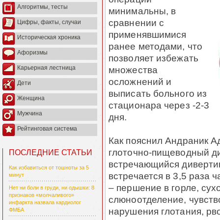
Алгоритмы, тесты
минимальны, в
сравнении с
Цифры, факты, случаи
применявшимися
Историческая хроника
ранее методами, что
Афоризмы
позволяет избежать
множества
Карьерная лестница
осложнений и
Дети
выписать больного из
Женщина
стационара через -2-3
Мужчина
дня.
Рейтинговая система
Как пояснил Андраник А
глоточно-пищеводный ди
ПОСЛЕДНИЕ СТАТЬИ
встречающийся диверти
Как избавиться от тошноты за 5
встречается в 3,5 раза
минут
– першение в горле, су
Нет ни боли в груди, ни одышки: 8
признаков «молчаливого»
слюноотделение, чувств
инфаркта назвала кардиолог
нарушения глотания, рв
ФМБА