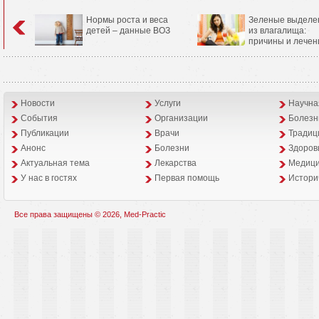
Нормы роста и веса
Зеленые выделе
детей – данные ВОЗ
из влагалища:
причины и лечен
Новости
Услуги
Научна
События
Организации
Болезн
Публикации
Врачи
Традиц
Анонс
Болезни
Здоров
Aктуальная тема
Лекарства
Медици
У нас в гостях
Первая помощь
Истори
Все права защищены © 2026, Med-Practic