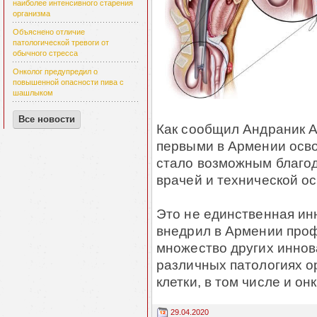
наиболее интенсивного старения
организма
Объяснено отличие
патологической тревоги от
обычного стресса
Онколог предупредил о
повышенной опасности пива с
шашлыком
Все новости
Как сообщил Андраник 
первыми в Армении осво
стало возможным благо
врачей и технической о
Это не единственная ин
внедрил в Армении проф
множество других инно
различных патологиях о
клетки, в том числе и он
29.04.2020