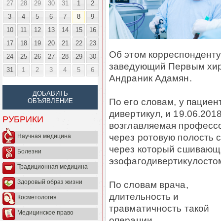
27
28
29
30
31
1
2
3
4
5
6
7
8
9
10
11
12
13
14
15
16
17
18
19
20
21
22
23
Об этом корреспондент
24
25
26
27
28
29
30
заведующий Первым хир
31
1
2
3
4
5
6
Андраник Адамян.
ДОБАВИТЬ
По его словам, у пацие
ОБЪЯВЛЕНИЕ
дивертикул, и 19.06.201
РУБРИКИ
возглавляемая професс
через ротовую полость 
Научная медицина
через который сшивающ
Болезни
эзофагодивертикулосто
Традиционная медицина
Здоровый образ жизни
По словам врача,
длительность и
Косметология
травматичность такой
Медицинское право
операции