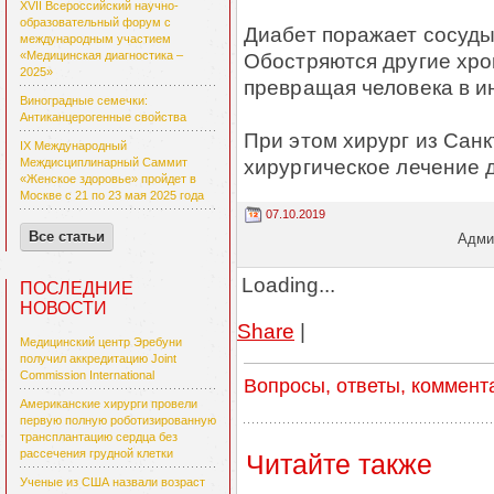
XVII Всероссийский научно-
образовательный форум с
Диабет поражает сосуды 
международным участием
Обостряются другие хро
«Медицинская диагностика –
2025»
превращая человека в и
Виноградные семечки:
Антиканцерогенные свойства
При этом хирург из Санк
IX Международный
хирургическое лечение д
Междисциплинарный Саммит
«Женское здоровье» пройдет в
Москве с 21 по 23 мая 2025 года
07.10.2019
Все статьи
Админ
Loading...
ПОСЛЕДНИЕ
НОВОСТИ
Share
|
Медицинский центр Эребуни
получил аккредитацию Joint
Commission International
Вопросы, ответы, коммент
Американские хирурги провели
первую полную роботизированную
трансплантацию сердца без
рассечения грудной клетки
Читайте также
Ученые из США назвали возраст