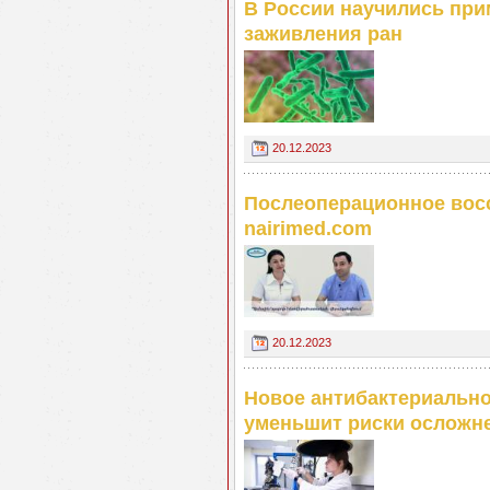
В России научились пр
заживления ран
20.12.2023
Послеоперационное восс
nairimed.com
20.12.2023
Новое антибактериально
уменьшит риски осложн