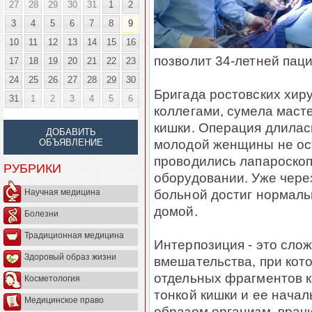
27
28
29
30
31
1
2
3
4
5
6
7
8
9
10
11
12
13
14
15
16
позволит 34-летней паци
17
18
19
20
21
22
23
24
25
26
27
28
29
30
Бригада ростовских хир
31
1
2
3
4
5
6
коллегами, сумела маст
кишки. Операция длилась
ДОБАВИТЬ
молодой женщины не ост
ОБЪЯВЛЕНИЕ
проводились лапароско
РУБРИКИ
оборудовании. Уже чере
больной достиг нормаль
Научная медицина
домой.
Болезни
Традиционная медицина
Интерпозиция - это сло
Здоровый образ жизни
вмешательства, при кот
отдельных фрагментов к
Косметология
тонкой кишки и ее начал
Медицинское право
образом организм, врач