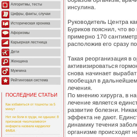
Алгоритмы, тесты
инсулина.
Цифры, факты, случаи
Руководитель Центра ка
Историческая хроника
Буриков пояснил, что в
Афоризмы
примерно 170 сантиметр
Карьерная лестница
расположив его сразу п
Дети
Такая реорганизация в о
Женщина
активизироваться гормо
Мужчина
снова начинает вырабат
пообещал в дальнейшем
Рейтинговая система
лечения.
По мнению хирурга, в н
ПОСЛЕДНИЕ СТАТЬИ
лечение является единс
Как избавиться от тошноты за 5
развитие болезни. Ника
минут
эффекта не дают. Единст
Нет ни боли в груди, ни одышки: 8
признаков «молчаливого»
динамику течения заболе
инфаркта назвала кардиолог
организме происходят н
ФМБА