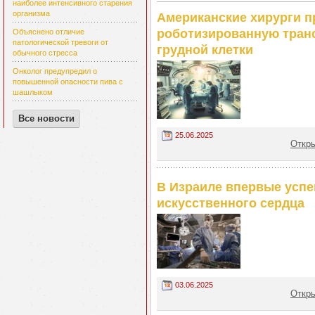
наиболее интенсивного старения
организма
Американские хирурги 
роботизированную транс
Объяснено отличие
патологической тревоги от
грудной клетки
обычного стресса
Онколог предупредил о
повышенной опасности пива с
шашлыком
Все новости
25.06.2025
Откры
В Израиле впервые успе
искусственного сердца
03.06.2025
Откры