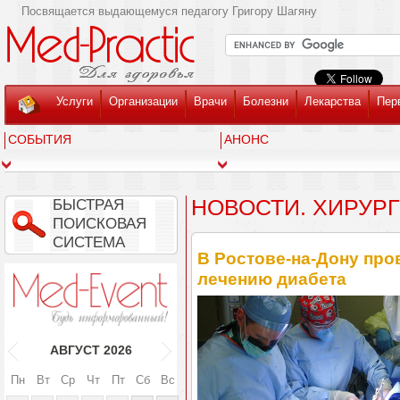
Посвящается выдающемуся педагогу Григору Шагяну
Услуги
Организации
Врачи
Болезни
Лекарства
Пер
СОБЫТИЯ
АНОНС
НОВОСТИ. ХИРУР
БЫСТРАЯ
ПОИСКОВАЯ
СИСТЕМА
В Ростове-на-Дону пр
лечению диабета
АВГУСТ
2026
Пн
Вт
Ср
Чт
Пт
Сб
Вс