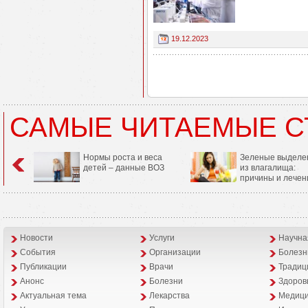
19.12.2023
САМЫЕ ЧИТАЕМЫЕ С
Нормы роста и веса
Зеленые выделе
детей – данные ВОЗ
из влагалища:
причины и лечен
Новости
Услуги
Научна
События
Организации
Болезн
Публикации
Врачи
Традиц
Анонс
Болезни
Здоров
Aктуальная тема
Лекарства
Медици