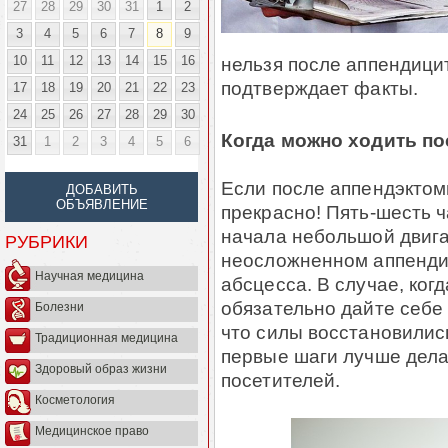
27
28
29
30
31
1
2
3
4
5
6
7
8
9
10
11
12
13
14
15
16
нельзя после аппендицит
подтверждает факты.
17
18
19
20
21
22
23
24
25
26
27
28
29
30
Когда можно ходить по
31
1
2
3
4
5
6
Если после аппендэктоми
ДОБАВИТЬ
ОБЪЯВЛЕНИЕ
прекрасно! Пять-шесть 
начала небольшой двига
РУБРИКИ
неосложненном аппенди
Научная медицина
абсцесса. В случае, ког
обязательно дайте себе 
Болезни
что силы восстановились
Традиционная медицина
первые шаги лучше дела
Здоровый образ жизни
посетителей.
Косметология
Медицинское право