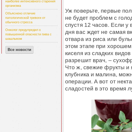
наиболее интенсивного старения
организма
Уж поверьте, первые пол
Объяснено отличие
не будет проблем с голо
патологической тревоги от
обычного стресса
спустя 12 часов. Если у 
Онколог предупредил о
дня вас ждет не самая в
повышенной опасности пива с
отвара из риса или буль
шашлыком
этом этапе при хорошем
Все новости
киселя из сладких видов
разрешит врач, – сухофр
Что ж, свежие фрукты и 
клубника и малина, мож
операции. А вот от нект
сладостей в это время 