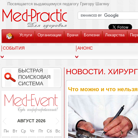
Посвящается выдающемуся педагогу Григору Шагяну
Услуги
Организации
Врачи
Болезни
Лекарства
Пер
СОБЫТИЯ
АНОНС
НОВОСТИ. ХИРУР
БЫСТРАЯ
ПОИСКОВАЯ
СИСТЕМА
Что можно и что нельз
АВГУСТ
2026
Пн
Вт
Ср
Чт
Пт
Сб
Вс