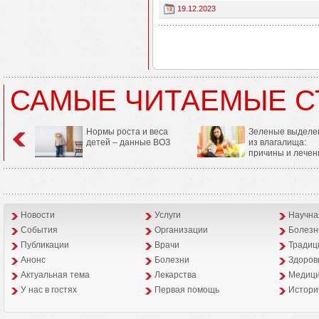
19.12.2023
САМЫЕ ЧИТАЕМЫЕ С
Нормы роста и веса
Зеленые выделе
детей – данные ВОЗ
из влагалища:
причины и лечен
Новости
Услуги
Научна
События
Организации
Болезн
Публикации
Врачи
Традиц
Анонс
Болезни
Здоров
Aктуальная тема
Лекарства
Медици
У нас в гостях
Первая помощь
Истори