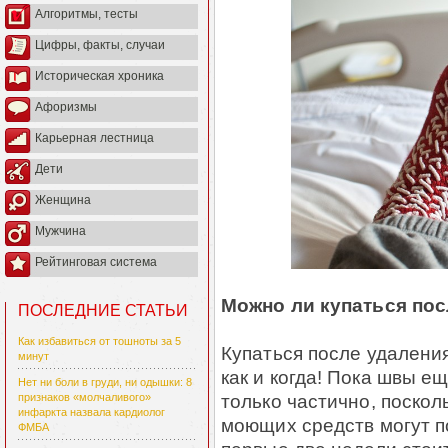
Алгоритмы, тесты
Цифры, факты, случаи
Историческая хроника
Афоризмы
Карьерная лестница
Дети
Женщина
Мужчина
Рейтинговая система
Можно ли купаться пос
ПОСЛЕДНИЕ СТАТЬИ
Как избавиться от тошноты за 5
Купаться после удалени
минут
как и когда! Пока швы е
Нет ни боли в груди, ни одышки: 8
только частично, поско
признаков «молчаливого»
инфаркта назвала кардиолог
моющих средств могут по
ФМБА