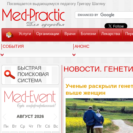
Посвящается выдающемуся педагогу Григору Шагяну
Услуги
Организации
Врачи
Болезни
Лекарства
Пер
СОБЫТИЯ
АНОНС
НОВОСТИ. ГЕНЕТ
БЫСТРАЯ
ПОИСКОВАЯ
СИСТЕМА
Ученые раскрыли гене
выше женщин
АВГУСТ
2026
Пн
Вт
Ср
Чт
Пт
Сб
Вс