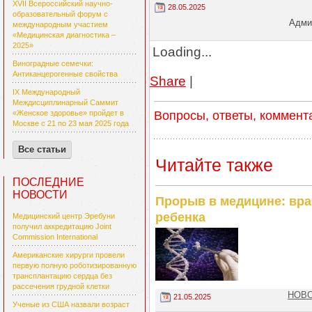
XVII Всероссийский научно-
28.05.2025
образовательный форум с
Админ
международным участием
«Медицинская диагностика –
2025»
Loading...
Виноградные семечки:
Антиканцерогенные свойства
Share
|
IX Международный
Междисциплинарный Саммит
Вопросы, ответы, коммент
«Женское здоровье» пройдет в
Москве с 21 по 23 мая 2025 года
Все статьи
Читайте также
ПОСЛЕДНИЕ
НОВОСТИ
Прорыв в медицине: вра
ребенка
Медицинский центр Эребуни
получил аккредитацию Joint
Commission International
Американские хирурги провели
первую полную роботизированную
трансплантацию сердца без
рассечения грудной клетки
НОВО
21.05.2025
Ученые из США назвали возраст