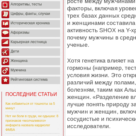
росте между мужчинами 
Алгоритмы, тесты
факторы, включая уровен
Цифры, факты, случаи
трех базах данных сред
и женщинами составила 
Историческая хроника
активность SHOX на Y-х
Афоризмы
почему мужчины в сред
Карьерная лестница
ученые.
Дети
Хотя генетика влияет на
Женщина
гормоны (например, тест
Мужчина
условия жизни. Это отк
Рейтинговая система
различий между полами,
болезням, таким как Аль
ПОСЛЕДНИЕ СТАТЬИ
женщин. «Разделение вл
лучше понять природу з
Как избавиться от тошноты за 5
минут
мужчин и женщин, включ
Нет ни боли в груди, ни одышки: 8
сосудистые и психическ
признаков «молчаливого»
исследователи.
инфаркта назвала кардиолог
ФМБА