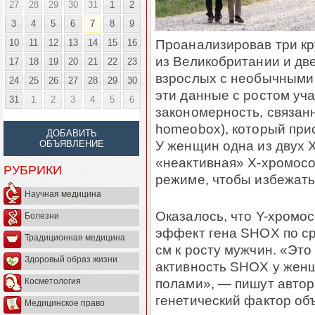
27
28
29
30
31
1
2
3
4
5
6
7
8
9
Проанализировав три кр
10
11
12
13
14
15
16
из Великобритании и дв
17
18
19
20
21
22
23
взрослых с необычными
24
25
26
27
28
29
30
эти данные с ростом уч
31
1
2
3
4
5
6
закономерность, связанн
homeobox), который прису
ДОБАВИТЬ
У женщин одна из двух 
ОБЪЯВЛЕНИЕ
«неактивная» X-хромосо
РУБРИКИ
режиме, чтобы избежать
Научная медицина
Оказалось, что Y-хромо
Болезни
эффект гена SHOX по ср
Традиционная медицина
см к росту мужчин. «Это
Здоровый образ жизни
активность SHOX у женщ
полами», — пишут автор
Косметология
генетический фактор об
Медицинское право