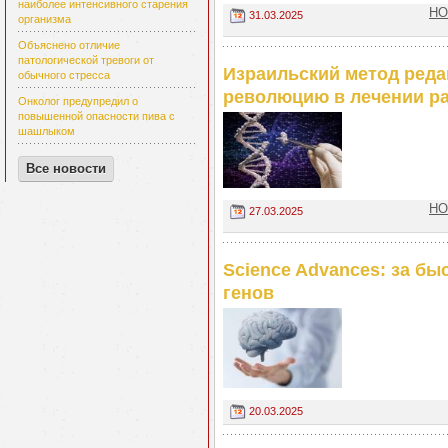
наиболее интенсивного старения
НО
31.03.2025
организма
Объяснено отличие
патологической тревоги от
Израильский метод реда
обычного стресса
революцию в лечении р
Онколог предупредил о
повышенной опасности пива с
шашлыком
Все новости
НО
27.03.2025
Science Advances: за бы
генов
20.03.2025