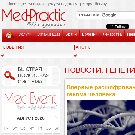
Посвящается выдающемуся педагогу Григору Шагяну
Услуги
Организации
Врачи
Болезни
Лекарства
Пер
СОБЫТИЯ
АНОНС
НОВОСТИ. ГЕНЕТ
БЫСТРАЯ
ПОИСКОВАЯ
СИСТЕМА
Впервые расшифрована
генома человека
АВГУСТ
2026
Пн
Вт
Ср
Чт
Пт
Сб
Вс