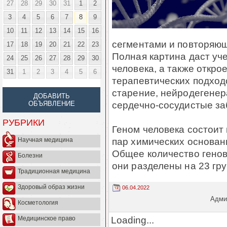
27
28
29
30
31
1
2
3
4
5
6
7
8
9
10
11
12
13
14
15
16
сегментами и повторяющ
17
18
19
20
21
22
23
Полная картина даст у
24
25
26
27
28
29
30
человека, а также откро
31
1
2
3
4
5
6
терапевтических подход
старение, нейродегенер
ДОБАВИТЬ
сердечно-сосудистые за
ОБЪЯВЛЕНИЕ
РУБРИКИ
Геном человека состоит
пар химических основани
Научная медицина
Общее количество генов 
Болезни
они разделены на 23 гр
Традиционная медицина
Здоровый образ жизни
06.04.2022
Админ
Косметология
Loading...
Медицинское право