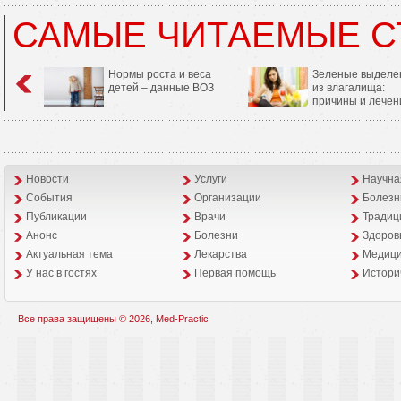
САМЫЕ ЧИТАЕМЫЕ С
Нормы роста и веса
Зеленые выделе
детей – данные ВОЗ
из влагалища:
причины и лечен
Новости
Услуги
Научна
События
Организации
Болезн
Публикации
Врачи
Традиц
Анонс
Болезни
Здоров
Aктуальная тема
Лекарства
Медици
У нас в гостях
Первая помощь
Истори
Все права защищены © 2026, Med-Practic