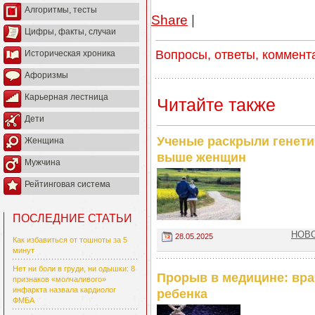
Алгоритмы, тесты
Share
|
Цифры, факты, случаи
Вопросы, ответы, коммент
Историческая хроника
Афоризмы
Карьерная лестница
Читайте также
Дети
Ученые раскрыли генети
Женщина
выше женщин
Мужчина
Рейтинговая система
ПОСЛЕДНИЕ СТАТЬИ
НОВО
28.05.2025
Как избавиться от тошноты за 5
минут
Нет ни боли в груди, ни одышки: 8
Прорыв в медицине: вра
признаков «молчаливого»
инфаркта назвала кардиолог
ребенка
ФМБА