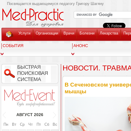
Посвящается выдающемуся педагогу Григору Шагяну
Услуги
Организации
Врачи
Болезни
Лекарства
Пер
СОБЫТИЯ
АНОНС
НОВОСТИ. ТРАВМ
БЫСТРАЯ
ПОИСКОВАЯ
СИСТЕМА
В Сеченовском универ
мышцы
АВГУСТ
2026
Пн
Вт
Ср
Чт
Пт
Сб
Вс