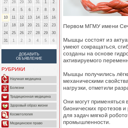
27
28
29
30
31
1
2
3
4
5
6
7
8
9
10
11
12
13
14
15
16
17
18
19
20
21
22
23
Первом МГМУ имени Сеч
24
25
26
27
28
29
30
Мышцы состоят из актуа
31
1
2
3
4
5
6
умеют сокращаться, сги
созданы на основе гидро
ДОБАВИТЬ
ОБЪЯВЛЕНИЕ
активируемого переменн
РУБРИКИ
Мышцы получились лёгк
Научная медицина
механическими свойств
нагрузки, отметили разр
Болезни
Традиционная медицина
Они могут применяться 
Здоровый образ жизни
бионических протезов и
для задач мягкой робот
Косметология
промышленности.
Медицинское право