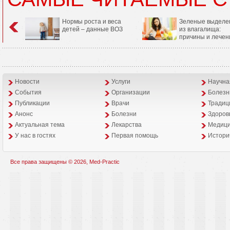
Нормы роста и веса
Зеленые выделе
детей – данные ВОЗ
из влагалища:
причины и лечен
Новости
Услуги
Научна
События
Организации
Болезн
Публикации
Врачи
Традиц
Анонс
Болезни
Здоров
Aктуальная тема
Лекарства
Медици
У нас в гостях
Первая помощь
Истори
Все права защищены © 2026, Med-Practic