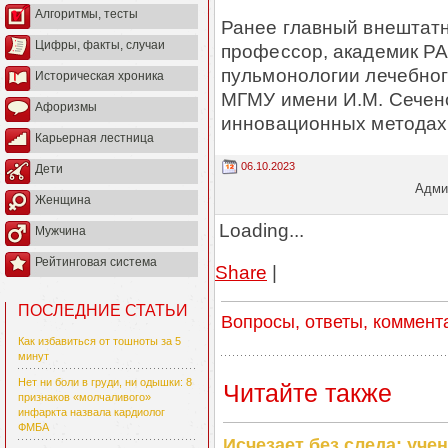
Алгоритмы, тесты
Ранее главный внештат
Цифры, факты, случаи
профессор, академик Р
пульмонологии лечебно
Историческая хроника
МГМУ имени И.М. Сечено
Афоризмы
инновационных методах 
Карьерная лестница
06.10.2023
Дети
Админ
Женщина
Loading...
Мужчина
Рейтинговая система
Share
|
ПОСЛЕДНИЕ СТАТЬИ
Вопросы, ответы, коммент
Как избавиться от тошноты за 5
минут
Нет ни боли в груди, ни одышки: 8
Читайте также
признаков «молчаливого»
инфаркта назвала кардиолог
ФМБА
Исчезает без следа: уч