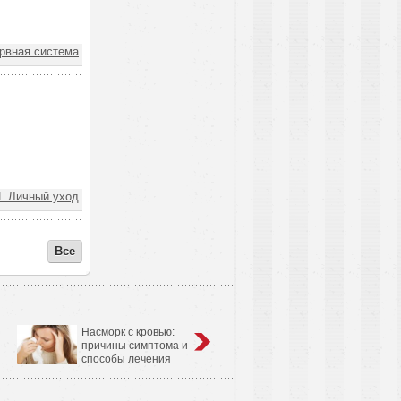
вная система
 Личный уход
Все
Насморк с кровью:
Анатомо-физиологические
причины симптома и
особенности сердечно-
способы лечения
сосудистой системы у детей