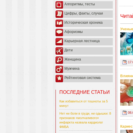
Алгоритмы, тесты
Цифры, факты, случаи
Чита
Историческая хроника
Ученые
Афоризмы
Карьерная лестница
Дети
Женщина
17.
Мужчина
Влияни
Рейтинговая система
ПОСЛЕДНИЕ СТАТЬИ
Как избавиться от тошноты за 5
минут
06.
Нет ни боли в груди, ни одышки: 8
признаков «молчаливого»
инфаркта назвала кардиолог
Кариес
ФМБА