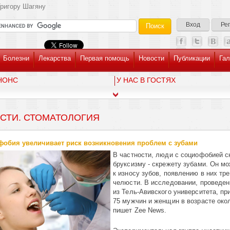
ригору Шагяну
Вход
Ре
Болезни
Лекарства
Первая помощь
Новости
Публикации
Гал
НОНС
У НАС В ГОСТЯХ
СТИ. СТОМАТОЛОГИЯ
обия увеличивает риск возникновения проблем с зубами
В частности, люди с социофобией с
бруксизму - скрежету зубами. Он м
к износу зубов, появлению в них тр
челюсти. В исследовании, проведе
из Тель-Авивского университета, пр
75 мужчин и женщин в возрасте окол
пишет Zee News.