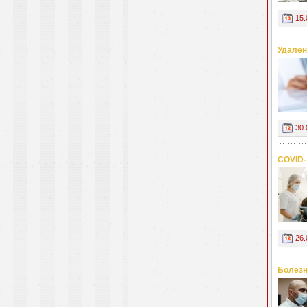
15.
Удален
30.
COVID-
26.
Болезн