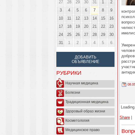
27
28
29
30
31
1
2
3
4
5
6
7
8
9
контро
психол
10
11
12
13
14
15
16
вопрос
17
18
19
20
21
22
23
челюст
имелис
24
25
26
27
28
29
30
31
1
2
3
4
5
6
Умерен
челове
добров
ДОБАВИТЬ
расстр
ОБЪЯВЛЕНИЕ
участн
антиде
РУБРИКИ
Научная медицина
08.0
Болезни
Традиционная медицина
Loading.
Здоровый образ жизни
Share
|
Косметология
Медицинское право
Вопр