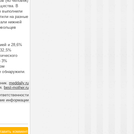
в (40 человек)
бщества. В
ы выполнили
тили на разные
гали нижней
овольцев
ией и 28,6%
 32,5%
хического
о 3%
мом
е обнаружили.
чник.
meddaily.ru
я.
best-mother.ru
ответственности
ние информации