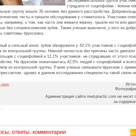
Экспериментальная группа участнико
страдала от социофобии - боязни о
льную группу вошли 35 человек без данного расстройства. Добровольц
огические тесты и прошли обследование у стоматолога. Участники отве
ы, например, о том, как часто они жевали жвачку, грызли ногти или дви
ью без соприкосновения зубов. Также ученые выяснили, у кого из добр
ь симптомы бруксизма.
ный и сильный износ зубов обнаружили у 42,1% участников с социофоб
к из контрольной группы. Нижней челюстью без причины часто двигали
ольцев с социофобией и 12,1% участников, не страдавших от этого пси
ойства. На бруксизм пожаловались 42,5% людей с социофобией и всег
иков из контрольной группы. Ранее ученые связывали бруксизм с прие
прессантом, однако в данном исследовании специалисты такой связи н
Исто
5.2015
Фотографи
Администрация сайта med-practic.com не несет 
за содержа
..
осы, ответы, комментарии