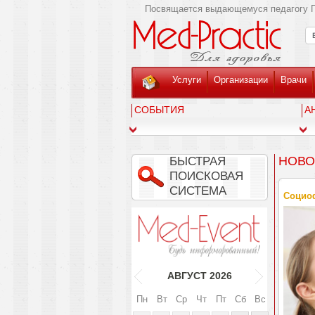
Посвящается выдающемуся педагогу Г
Услуги
Организации
Врачи
СОБЫТИЯ
А
НОВО
БЫСТРАЯ
ПОИСКОВАЯ
СИСТЕМА
Социоф
АВГУСТ
2026
Пн
Вт
Ср
Чт
Пт
Сб
Вс