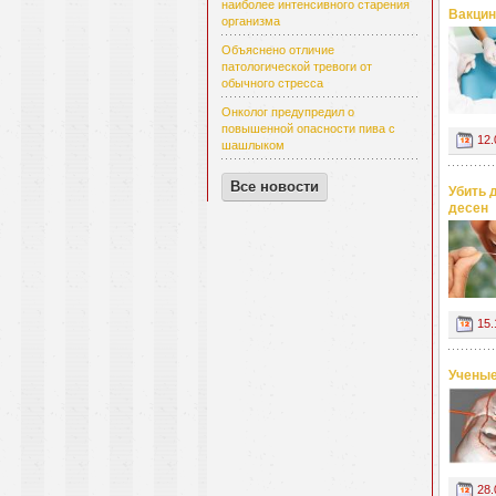
наиболее интенсивного старения
Вакцин
организма
Объяснено отличие
патологической тревоги от
обычного стресса
Онколог предупредил о
повышенной опасности пива с
12.
шашлыком
Все новости
Убить 
десен
15.
Ученые
28.