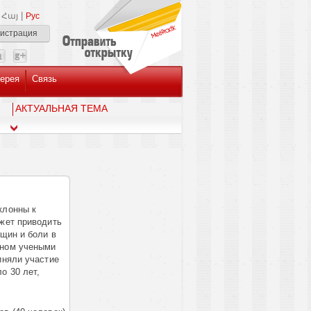
|
Հայ
Рус
гистрация
ерея
Связь
AКТУАЛЬНАЯ ТЕМА
клонны к
ожет приводить
ещин и боли в
нном учеными
иняли участие
о 30 лет,