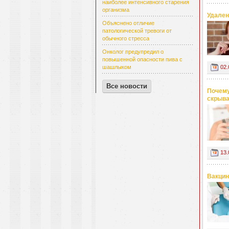
наиболее интенсивного старения
организма
Удален
Объяснено отличие
патологической тревоги от
обычного стресса
Онколог предупредил о
повышенной опасности пива с
02.
шашлыком
Все новости
Почему
скрыва
13.
Вакцин