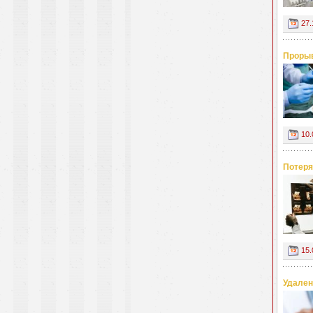
27.
Прорыв
10.
Потеря
15.
Удален