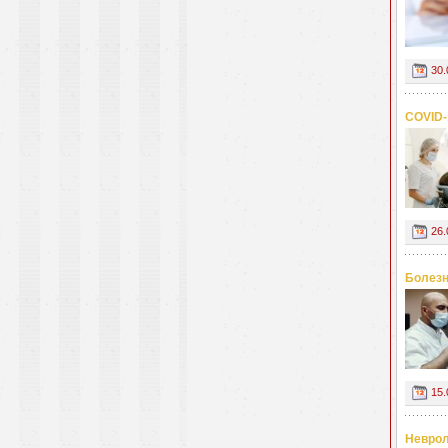
30.
COVID-
26.
Болезн
15.
Неврол