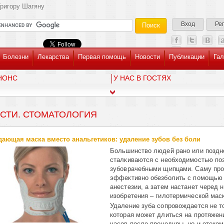
ригору Шагяну
Вход
Ре
Болезни
Лекарства
Первая помощь
Новости
Публикации
Гал
НОНС
У НАС В ГОСТЯХ
СТИ. СТОМАТОЛОГИЯ
ающая маска вместо анальгетиков: удаление зубов без боли
Большинство людей рано или поздн
сталкиваются с необходимостью по
зубоврачебными щипцами. Саму пр
эффективно обезболить с помощью
анестезии, а затем настанет черед 
изобретения – гилотермической мас
Удаление зуба сопровождается не т
которая может длиться на протяжен
часов после процедуры, но и отеком