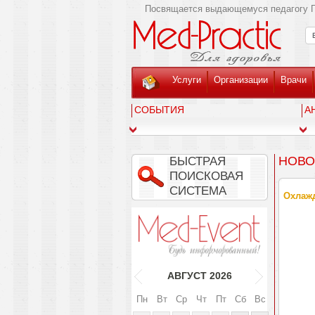
Посвящается выдающемуся педагогу Г
Услуги
Организации
Врачи
СОБЫТИЯ
А
НОВО
БЫСТРАЯ
ПОИСКОВАЯ
СИСТЕМА
Охлажд
АВГУСТ
2026
Пн
Вт
Ср
Чт
Пт
Сб
Вс