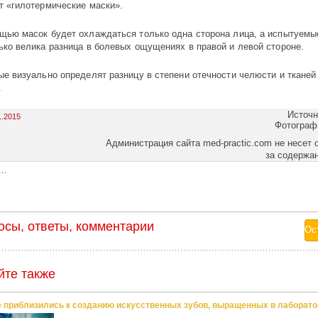
т «гилотермические маски».
щью масок будет охлаждаться только одна сторона лица, а испытуемы
ько велика разница в болевых ощущениях в правой и левой стороне.
ые визуально определят разницу в степени отечности челюсти и тканей
.
Источн
1.2015
Фотограф
Администрация сайта med-practic.com не несет 
за содержа
..
осы, ответы, комментарии
йте также
 приблизились к созданию искусственных зубов, выращенных в лаборато