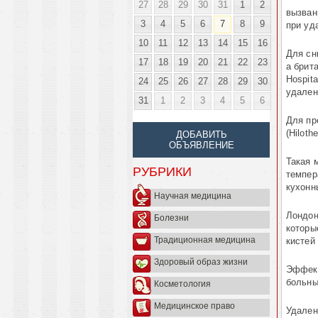
27
28
29
30
31
1
2
вызван
3
4
5
6
7
8
9
при уд
10
11
12
13
14
15
16
Для сн
17
18
19
20
21
22
23
а брит
Hospit
24
25
26
27
28
29
30
удален
31
1
2
3
4
5
6
Для пр
(Hiloth
ДОБАВИТЬ
ОБЪЯВЛЕНИЕ
Такая 
РУБРИКИ
темпер
кухонн
Научная медицина
Лондон
Болезни
которы
Традиционная медицина
кистей
Здоровый образ жизни
Эффект
больны
Косметология
Медицинское право
Удален