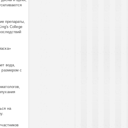
усиливаются
ие препараты,
ng's College
 последствий
маска»
ет вода,
, размером с
вматологов,
опухания
ься на
у.
участников