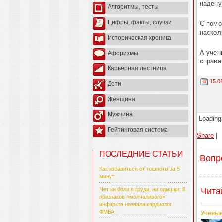
надену
Алгоритмы, тесты
Цифры, факты, случаи
С помо
наскол
Историческая хроника
А учен
Афоризмы
справа
Карьерная лестница
15.0
Дети
Женщина
Мужчина
Loading.
Рейтинговая система
Share
|
ПОСЛЕДНИЕ СТАТЬИ
Вопр
Как избавиться от тошноты за 5
минут
Чита
Нет ни боли в груди, ни одышки: 8
признаков «молчаливого»
инфаркта назвала кардиолог
ФМБА
Ученые