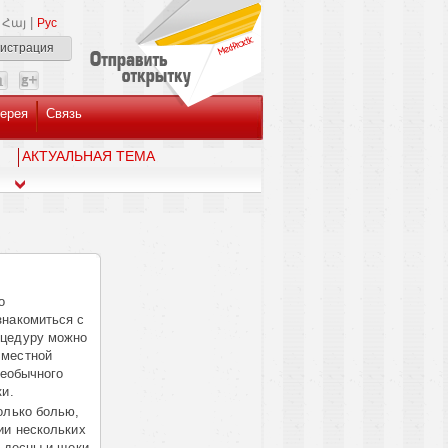
|
Հայ
Рус
гистрация
ерея
Связь
AКТУАЛЬНАЯ ТЕМА
о
знакомиться с
оцедуру можно
 местной
необычного
ки.
олько болью,
ии нескольких
 десны и щеки,