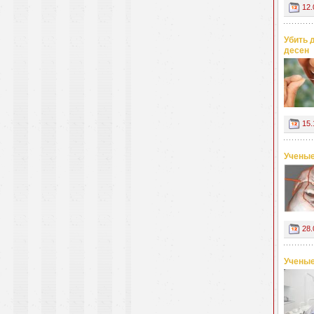
12.
Убить 
десен
15.
Ученые
28.
Ученые