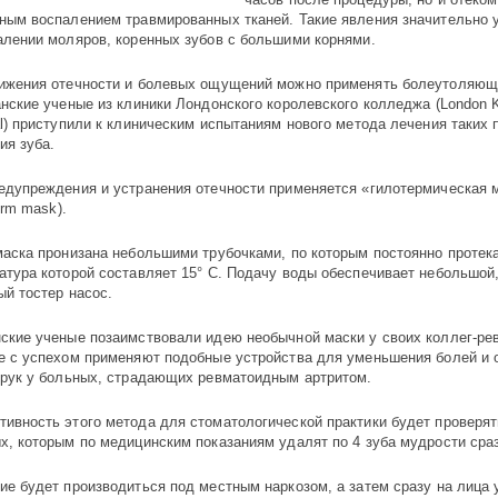
ным воспалением травмированных тканей. Такие явления значительно 
алении моляров, коренных зубов с большими корнями.
ижения отечности и болевых ощущений можно применять болеутоляющ
анские ученые из клиники Лондонского королевского колледжа (London Ki
al) приступили к клиническим испытаниям нового метода лечения таких
ия зуба.
едупреждения и устранения отечности применяется «гилотермическая 
erm mask).
маска пронизана небольшими трубочками, по которым постоянно протека
атура которой составляет 15° С. Подачу воды обеспечивает небольшой
ый тостер насос.
ские ученые позаимствовали идею необычной маски у своих коллег-ре
е с успехом применяют подобные устройства для уменьшения болей и 
 рук у больных, страдающих ревматоидным артритом.
ивность этого метода для стоматологической практики будет проверят
х, которым по медицинским показаниям удалят по 4 зуба мудрости сраз
ие будет производиться под местным наркозом, а затем сразу на лица 