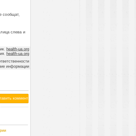
е сообщат,
 лица слева и
ик.
health-ua.org
ия.
health-ua.org
ответственности
ние информации
рии