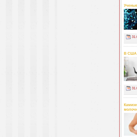
Ученые
31.
В США 
31.
Камизе
молоч