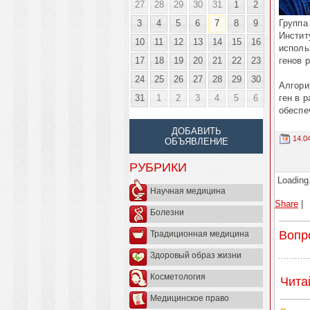
27
28
29
30
31
1
2
3
4
5
6
7
8
9
Группа
Инстит
10
11
12
13
14
15
16
исполь
17
18
19
20
21
22
23
генов р
24
25
26
27
28
29
30
Алгори
31
1
2
3
4
5
6
ген в 
обеспе
ДОБАВИТЬ
14.0
ОБЪЯВЛЕНИЕ
РУБРИКИ
Loading.
Научная медицина
Share
|
Болезни
Вопр
Традиционная медицина
Здоровый образ жизни
Косметология
Чита
Медицинское право