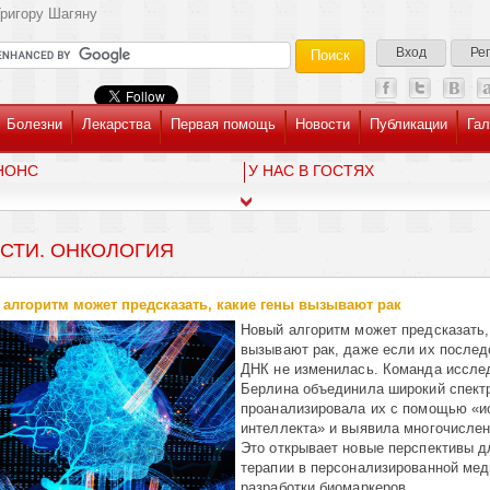
ригору Шагяну
Вход
Ре
Болезни
Лекарства
Первая помощь
Новости
Публикации
Гал
НОНС
У НАС В ГОСТЯХ
СТИ. ОНКОЛОГИЯ
алгоритм может предсказать, какие гены вызывают рак
Новый алгоритм может предсказать,
вызывают рак, даже если их послед
ДНК не изменилась. Команда иссле
Берлина объединила широкий спект
проанализировала их с помощью «и
интеллекта» и выявила многочислен
Это открывает новые перспективы д
терапии в персонализированной мед
разработки биомаркеров.