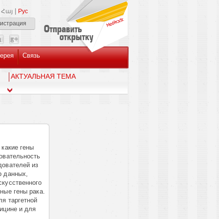
|
Հայ
Рус
гистрация
ерея
Связь
AКТУАЛЬНАЯ ТЕМА
 какие гены
овательность
дователей из
р данных,
скусственного
ные гены рака.
ля таргетной
ицине и для