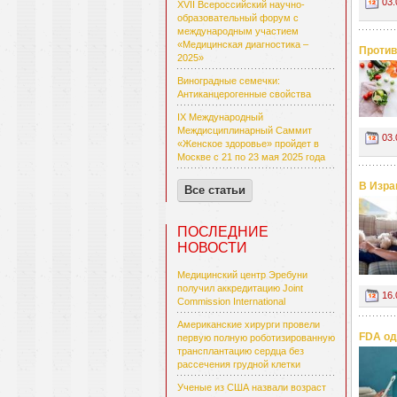
03.
XVII Всероссийский научно-
образовательный форум с
международным участием
«Медицинская диагностика –
Против
2025»
Виноградные семечки:
Антиканцерогенные свойства
IX Международный
Междисциплинарный Саммит
03.
«Женское здоровье» пройдет в
Москве с 21 по 23 мая 2025 года
В Изра
Все статьи
ПОСЛЕДНИЕ
НОВОСТИ
Медицинский центр Эребуни
получил аккредитацию Joint
16.
Commission International
Американские хирурги провели
FDA од
первую полную роботизированную
трансплантацию сердца без
рассечения грудной клетки
Ученые из США назвали возраст