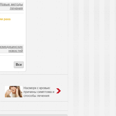
Новые методы
лечения
ии рака
номедицинских
новостей
Все
Насморк с кровью:
Анатомо-физиологические
причины симптома и
особенности сердечно-
способы лечения
сосудистой системы у детей