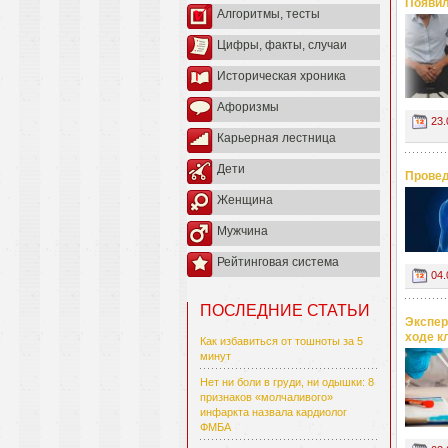
Появил
Алгоритмы, тесты
Цифры, факты, случаи
Историческая хроника
Афоризмы
23.
Карьерная лестница
Дети
Провед
Женщина
Мужчина
Рейтинговая система
04.
ПОСЛЕДНИЕ СТАТЬИ
Экспер
ходе к
Как избавиться от тошноты за 5
минут
Нет ни боли в груди, ни одышки: 8
признаков «молчаливого»
инфаркта назвала кардиолог
ФМБА