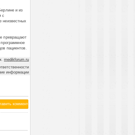
Берлине и из
м с
е неизвестных
ые превращают
, программное
цов пациентов.
к.
medikforum.ru
ответственности
ние информации