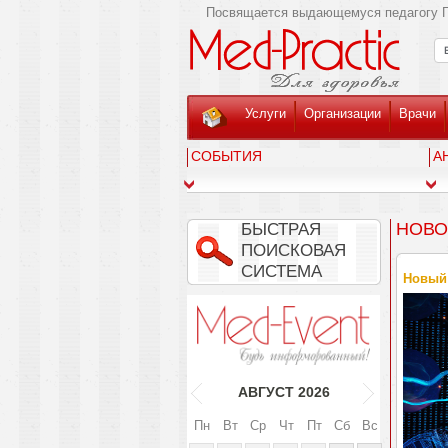
Посвящается выдающемуся педагогу Г
Услуги
Организации
Врачи
СОБЫТИЯ
А
НОВО
БЫСТРАЯ
ПОИСКОВАЯ
СИСТЕМА
Новый 
АВГУСТ
2026
Пн
Вт
Ср
Чт
Пт
Сб
Вс