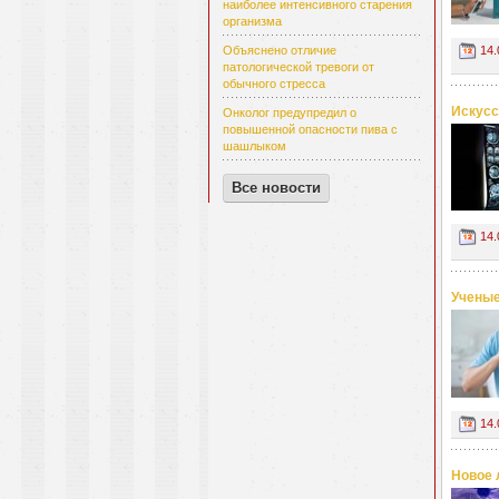
наиболее интенсивного старения
организма
14.
Объяснено отличие
патологической тревоги от
обычного стресса
Искусс
Онколог предупредил о
повышенной опасности пива с
шашлыком
Все новости
14.
Ученые
14.
Новое 