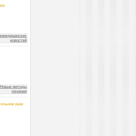
ака
номедицинских
новостей
Новые методы
лечения
тельном раке