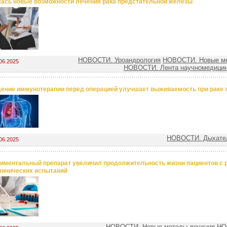
ась новые возможности лечения рака предстательной железы
НОВОСТИ. Уроандрология
НОВОСТИ. Новые ме
06.2025
НОВОСТИ. Лента научномедицин
ение иммунотерапии перед операцией улучшает выживаемость при раке 
НОВОСТИ. Дыхател
06.2025
иментальный препарат увеличил продолжительность жизни пациентов с р
линических испытаний
НОВОСТИ. Новые методы лечения
НО