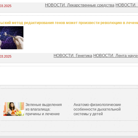
НОВОСТИ. Лекарственные средства
НОВОСТИ. 
03.2025
ьский метод редактирования генов может произвести революцию в лечен
НОВОСТИ. Генетика
НОВОСТИ. Лента науч
03.2025
Зеленые выделения
Анатомо-физиологические
из влагалища:
особенности дыхательной
причины и лечение
системы у детей