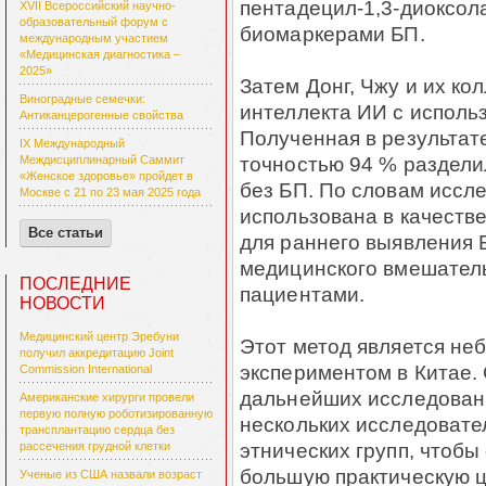
пентадецил-1,3-диоксол
XVII Всероссийский научно-
образовательный форум с
биомаркерами БП.
международным участием
«Медицинская диагностика –
2025»
Затем Донг, Чжу и их ко
Виноградные семечки:
интеллекта ИИ с исполь
Антиканцерогенные свойства
Полученная в результат
IX Международный
точностью 94 % раздели
Междисциплинарный Саммит
«Женское здоровье» пройдет в
без БП. По словам иссл
Москве с 21 по 23 мая 2025 года
использована в качеств
Все статьи
для раннего выявления 
медицинского вмешатель
ПОСЛЕДНИЕ
пациентами.
НОВОСТИ
Медицинский центр Эребуни
Этот метод является н
получил аккредитацию Joint
экспериментом в Китае
Commission International
дальнейших исследовани
Американские хирурги провели
первую полную роботизированную
нескольких исследовате
трансплантацию сердца без
этнических групп, чтобы
рассечения грудной клетки
большую практическую ц
Ученые из США назвали возраст