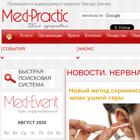
Посвящается выдающемуся педагогу Григору Шагяну
Услуги
Организации
Врачи
Болезни
Лекарства
Пер
СОБЫТИЯ
АНОНС
НОВОСТИ. НЕРВН
БЫСТРАЯ
ПОИСКОВАЯ
СИСТЕМА
Новый метод скрининга
запах ушной серы
АВГУСТ
2026
Пн
Вт
Ср
Чт
Пт
Сб
Вс