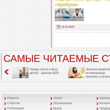
«Эребуни»
16.04.2025
САМЫЕ ЧИТАЕМЫЕ С
Нормы роста и веса
Зеленые выделе
детей – данные ВОЗ
из влагалища:
причины и лечен
Новости
Услуги
Научна
События
Организации
Болезн
Публикации
Врачи
Традиц