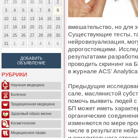
27
28
29
30
31
1
2
3
4
5
6
7
8
9
10
11
12
13
14
15
16
вмешательство, но для 
17
18
19
20
21
22
23
Существующие тесты, та
24
25
26
27
28
29
30
нейровизуализация, мог
31
1
2
3
4
5
6
дорогостоящими. Иссле
результатами разработк
ДОБАВИТЬ
проводить скрининг на Б
ОБЪЯВЛЕНИЕ
в журнале ACS’ Analytica
РУБРИКИ
Предыдущие исследовани
Научная медицина
сале, маслянистой субс
Болезни
помочь выявить людей с 
Традиционная медицина
БП может иметь характе
Здоровый образ жизни
органические соединени
изменяются по мере про
Косметология
числе в результате ней
Медицинское право
и окислительного стресс