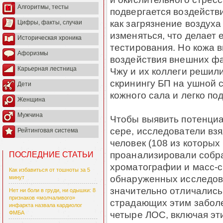
Алгоритмы, тесты
подвергается воздейств
как загрязнение воздуха
Цифры, факты, случаи
изменяться, что делает
Историческая хроника
тестирования. Но кожа 
Афоризмы
воздействия внешних фа
Карьерная лестница
Чжу и их коллеги решил
скринингу БП на ушной с
Дети
кожного сала и легко по
Женщина
Мужчина
Чтобы выявить потенциа
сере, исследователи вз
Рейтинговая система
человек (108 из которых
проанализировали собр
ПОСЛЕДНИЕ СТАТЬИ
хроматографии и масс-с
Как избавиться от тошноты за 5
обнаруженных исследова
минут
значительно отличались
Нет ни боли в груди, ни одышки: 8
признаков «молчаливого»
страдающих этим заболе
инфаркта назвала кардиолог
четыре ЛОС, включая эти
ФМБА