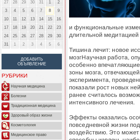
27
28
29
30
31
1
2
3
4
5
6
7
8
9
10
11
12
13
14
15
16
и функциональные изме
17
18
19
20
21
22
23
длительной медитацией 
24
25
26
27
28
29
30
31
1
2
3
4
5
6
Тишина лечит: новое ис
мозгНаучная работа, оп
ДОБАВИТЬ
особенно впечатляющие 
ОБЪЯВЛЕНИЕ
зоны мозга, отвечающей 
РУБРИКИ
эксперимента, проведен
показали рост новых ней
Научная медицина
ранее считалось возмож
Болезни
интенсивного лечения.
Традиционная медицина
Здоровый образ жизни
Эффекты оказались особ
повседневной жизни по
Косметология
воздействию. Это может 
Медицинское право
способны извлечь наибо