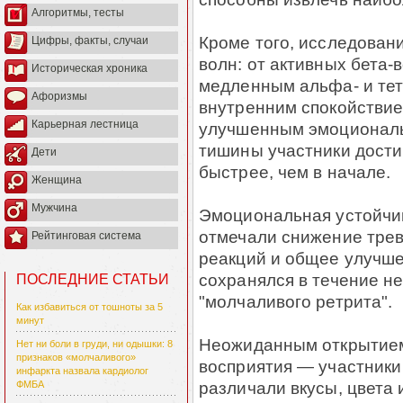
Алгоритмы, тесты
Кроме того, исследован
Цифры, факты, случаи
волн: от активных бета-
Историческая хроника
медленным альфа- и тет
Афоризмы
внутренним спокойствие
Карьерная лестница
улучшенным эмоциональ
тишины участники дости
Дети
быстрее, чем в начале.
Женщина
Мужчина
Эмоциональная устойчив
отмечали снижение трев
Рейтинговая система
реакций и общее улучш
сохранялся в течение н
ПОСЛЕДНИЕ СТАТЬИ
"молчаливого ретрита".
Как избавиться от тошноты за 5
минут
Неожиданным открытием
Нет ни боли в груди, ни одышки: 8
признаков «молчаливого»
восприятия — участники
инфаркта назвала кардиолог
различали вкусы, цвета 
ФМБА