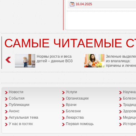
16.04.2025
САМЫЕ ЧИТАЕМЫЕ С
Нормы роста и веса
Зеленые выделе
детей – данные ВОЗ
из влагалища:
причины и лечен
Новости
Услуги
Научна
События
Организации
Болезн
Публикации
Врачи
Традиц
Анонс
Болезни
Здоров
Aктуальная тема
Лекарства
Медици
У нас в гостях
Первая помощь
Истори