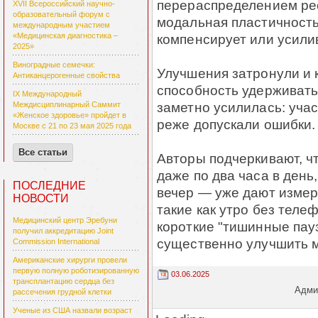
перераспределением рес
XVII Всероссийский научно-
образовательный форум с
модальная пластичность
международным участием
компенсирует или усилив
«Медицинская диагностика –
2025»
Виноградные семечки:
Улучшения затронули и 
Антиканцерогенные свойства
способность удерживат
IX Международный
заметно усилилась: уча
Междисциплинарный Саммит
«Женское здоровье» пройдет в
реже допускали ошибки.
Москве с 21 по 23 мая 2025 года
Все статьи
Авторы подчеркивают, 
даже по два часа в день
ПОСЛЕДНИЕ
вечер — уже дают измер
НОВОСТИ
такие как утро без теле
Медицинский центр Эребуни
короткие "тишинные пау
получил аккредитацию Joint
существенно улучшить м
Commission International
Американские хирурги провели
первую полную роботизированную
03.06.2025
трансплантацию сердца без
Админ
рассечения грудной клетки
Ученые из США назвали возраст