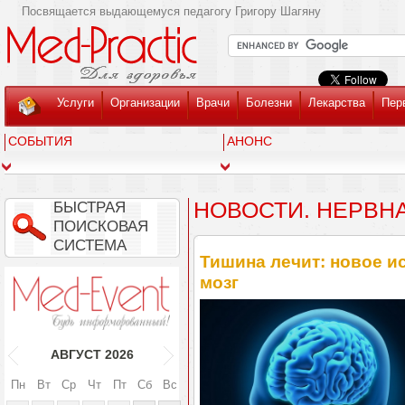
Посвящается выдающемуся педагогу Григору Шагяну
Услуги
Организации
Врачи
Болезни
Лекарства
Пер
СОБЫТИЯ
АНОНС
НОВОСТИ. НЕРВН
БЫСТРАЯ
ПОИСКОВАЯ
СИСТЕМА
Тишина лечит: новое и
мозг
АВГУСТ
2026
Пн
Вт
Ср
Чт
Пт
Сб
Вс