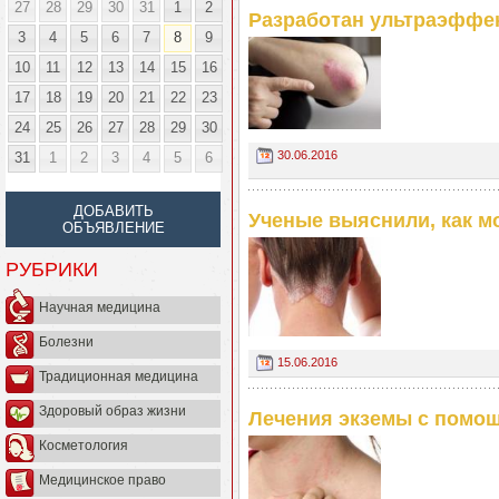
27
28
29
30
31
1
2
Разработан ультраэффек
3
4
5
6
7
8
9
10
11
12
13
14
15
16
17
18
19
20
21
22
23
24
25
26
27
28
29
30
30.06.2016
31
1
2
3
4
5
6
ДОБАВИТЬ
Ученые выяснили, как м
ОБЪЯВЛЕНИЕ
РУБРИКИ
Научная медицина
Болезни
15.06.2016
Традиционная медицина
Здоровый образ жизни
Лечения экземы с помощ
Косметология
Медицинское право