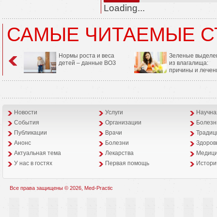
Loading...
САМЫЕ ЧИТАЕМЫЕ С
Нормы роста и веса
Зеленые выделе
детей – данные ВОЗ
из влагалища:
причины и лечен
Новости
Услуги
Научна
События
Организации
Болезн
Публикации
Врачи
Традиц
Анонс
Болезни
Здоров
Aктуальная тема
Лекарства
Медици
У нас в гостях
Первая помощь
Истори
Все права защищены © 2026, Med-Practic