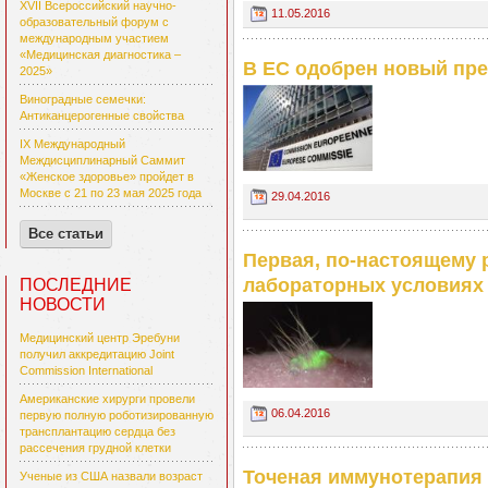
XVII Всероссийский научно-
11.05.2016
образовательный форум с
международным участием
«Медицинская диагностика –
В ЕС одобрен новый пре
2025»
Виноградные семечки:
Антиканцерогенные свойства
IX Международный
Междисциплинарный Саммит
«Женское здоровье» пройдет в
Москве с 21 по 23 мая 2025 года
29.04.2016
Все статьи
Первая, по-настоящему 
лабораторных условиях
ПОСЛЕДНИЕ
НОВОСТИ
Медицинский центр Эребуни
получил аккредитацию Joint
Commission International
Американские хирурги провели
06.04.2016
первую полную роботизированную
трансплантацию сердца без
рассечения грудной клетки
Точеная иммунотерапия
Ученые из США назвали возраст