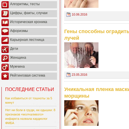
Алгоритмы, тесты
Цифры, факты, случаи
10.06.2016
Историческая хроника
Гены способны оградить
Афоризмы
лучей
Карьерная лестница
Дети
Женщина
Мужчина
23.05.2016
Рейтинговая система
Уникальная пленка маск
ПОСЛЕДНИЕ СТАТЬИ
морщины
Как избавиться от тошноты за 5
минут
Нет ни боли в груди, ни одышки: 8
признаков «молчаливого»
инфаркта назвала кардиолог
ФМБА