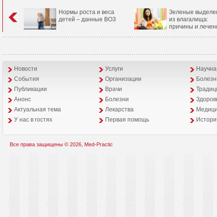
Нормы роста и веса
Зеленые выделе
детей – данные ВОЗ
из влагалища:
причины и лечен
Новости
Услуги
Научна
События
Организации
Болезн
Публикации
Врачи
Традиц
Анонс
Болезни
Здоров
Aктуальная тема
Лекарства
Медици
У нас в гостях
Первая помощь
Истори
Все права защищены © 2026, Med-Practic