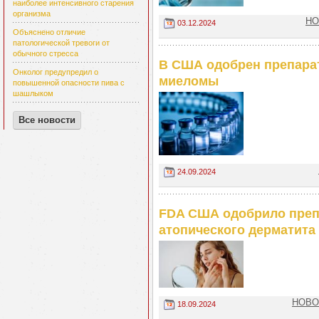
наиболее интенсивного старения
организма
НО
03.12.2024
Объяснено отличие
патологической тревоги от
обычного стресса
В США одобрен препарат
Онколог предупредил о
миеломы
повышенной опасности пива с
шашлыком
Все новости
24.09.2024
FDA США одобрило препар
атопического дерматита
НОВОС
18.09.2024