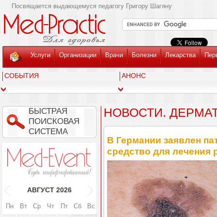
Посвящается выдающемуся педагогу Григору Шагяну
Услуги
Организации
Врачи
Болезни
Лекарства
Пер
СОБЫТИЯ
АНОНС
НОВОСТИ. ДЕРМА
БЫСТРАЯ
ПОИСКОВАЯ
СИСТЕМА
В Германии заявлен па
средство для лечения 
АВГУСТ
2026
Пн
Вт
Ср
Чт
Пт
Сб
Вс