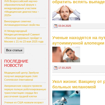
обратить вспять выпаде
XVII Всероссийский научно-
образовательный форум с
международным участием
«Медицинская диагностика –
2025»
Виноградные семечки:
Антиканцерогенные свойства
03.04.2025
IX Международный
Междисциплинарный Саммит
Ученые находятся на пу
«Женское здоровье» пройдет в
Москве с 21 по 23 мая 2025 года
аутоиммунной алопеции
Все статьи
ПОСЛЕДНИЕ
НОВОСТИ
17.03.2025
Медицинский центр Эребуни
получил аккредитацию Joint
Commission International
Укол жизни: Вакцину от
Американские хирурги провели
больных меланомой
первую полную роботизированную
трансплантацию сердца без
рассечения грудной клетки
Ученые из США назвали возраст