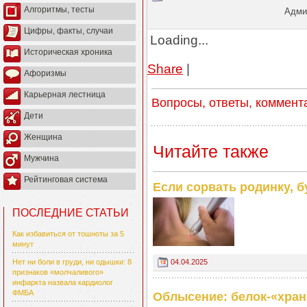
Алгоритмы, тесты
Админ
Цифры, факты, случаи
Loading...
Историческая хроника
Share
|
Афоризмы
Карьерная лестница
Вопросы, ответы, коммент
Дети
Женщина
Читайте также
Мужчина
Рейтинговая система
Если сорвать родинку, б
ПОСЛЕДНИЕ СТАТЬИ
Как избавиться от тошноты за 5
минут
Нет ни боли в груди, ни одышки: 8
04.04.2025
признаков «молчаливого»
инфаркта назвала кардиолог
ФМБА
Облысение: белок-«хран