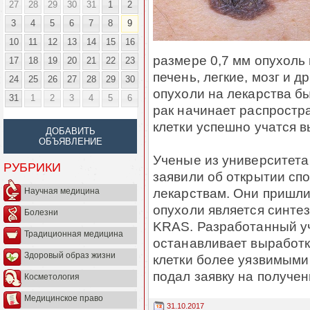
27
28
29
30
31
1
2
3
4
5
6
7
8
9
10
11
12
13
14
15
16
размере 0,7 мм опухоль
17
18
19
20
21
22
23
печень, легкие, мозг и д
24
25
26
27
28
29
30
опухоли на лекарства б
31
1
2
3
4
5
6
рак начинает распростр
клетки успешно учатся в
ДОБАВИТЬ
ОБЪЯВЛЕНИЕ
Ученые из университета
РУБРИКИ
заявили об открытии сп
лекарствам. Они пришли
Научная медицина
опухоли является синте
Болезни
KRAS. Разработанный у
Традиционная медицина
останавливает выработк
Здоровый образ жизни
клетки более уязвимыми
подал заявку на получе
Косметология
Медицинское право
31.10.2017