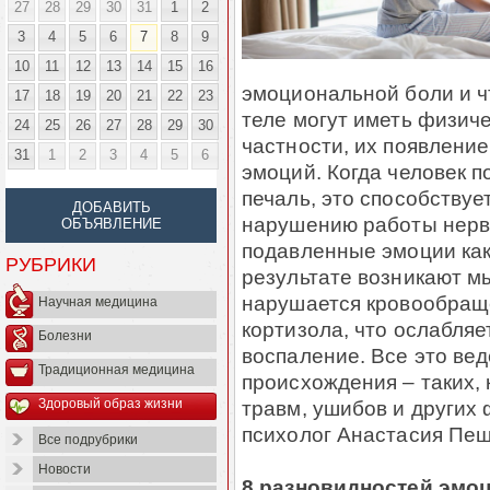
27
28
29
30
31
1
2
3
4
5
6
7
8
9
10
11
12
13
14
15
16
эмоциональной боли и 
17
18
19
20
21
22
23
теле могут иметь физиче
24
25
26
27
28
29
30
частности, их появлени
31
1
2
3
4
5
6
эмоций. Когда человек п
печаль, это способству
ДОБАВИТЬ
нарушению работы нерв
ОБЪЯВЛЕНИЕ
подавленные эмоции как 
РУБРИКИ
результате возникают 
нарушается кровообраще
Научная медицина
кортизола, что ослабляе
Болезни
воспаление. Все это вед
Традиционная медицина
происхождения – таких, 
травм, ушибов и других 
Здоровый образ жизни
психолог Анастасия Пеш
Все подрубрики
Новости
8 разновидностей эмо