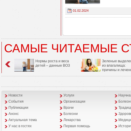
01.02.2024
САМЫЕ ЧИТАЕМЫЕ С
Нормы роста и веса
Зеленые выделе
детей – данные ВОЗ
из влагалища:
причины и лечен
Новости
Услуги
Научна
События
Организации
Болезн
Публикации
Врачи
Традиц
Анонс
Болезни
Здоров
Aктуальная тема
Лекарства
Медици
У нас в гостях
Первая помощь
Истори