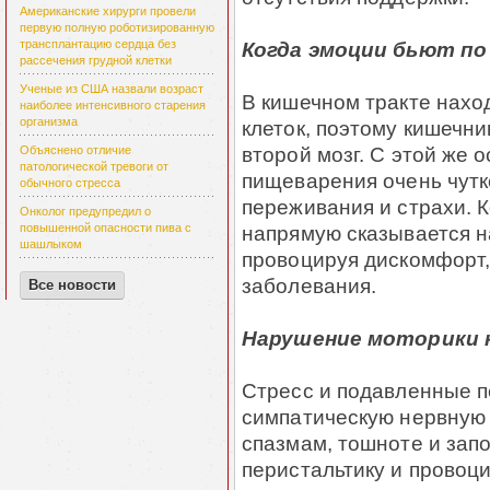
Американские хирурги провели
первую полную роботизированную
Когда эмоции бьют по
трансплантацию сердца без
рассечения грудной клетки
Ученые из США назвали возраст
В кишечном тракте нахо
наиболее интенсивного старения
организма
клеток, поэтому кишечн
второй мозг. С этой же 
Объяснено отличие
патологической тревоги от
пищеварения очень чутк
обычного стресса
переживания и страхи. К
Онколог предупредил о
напрямую сказывается н
повышенной опасности пива с
шашлыком
провоцируя дискомфорт,
заболевания.
Все новости
Нарушение моторики 
Стресс и подавленные 
симпатическую нервную 
спазмам, тошноте и запо
перистальтику и провоц