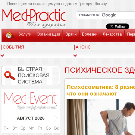
Посвящается выдающемуся педагогу Григору Шагяну
Услуги
Организации
Врачи
Болезни
Лекарства
Пер
СОБЫТИЯ
АНОНС
ПСИХИЧЕСКОЕ З
БЫСТРАЯ
ПОИСКОВАЯ
СИСТЕМА
Психосоматика: 8 раз
что они означают
АВГУСТ
2026
Пн
Вт
Ср
Чт
Пт
Сб
Вс