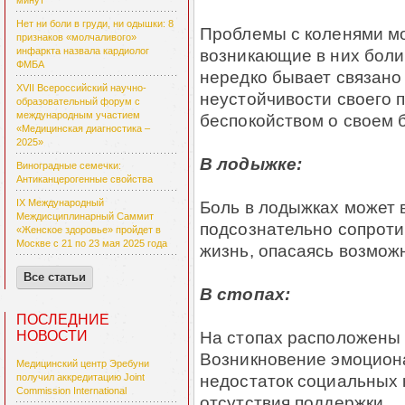
минут
Нет ни боли в груди, ни одышки: 8
Проблемы с коленями мо
признаков «молчаливого»
возникающие в них боли
инфаркта назвала кардиолог
ФМБА
нередко бывает связано
XVII Всероссийский научно-
неустойчивости своего п
образовательный форум с
международным участием
беспокойством о своем 
«Медицинская диагностика –
2025»
В лодыжке:
Виноградные семечки:
Антиканцерогенные свойства
Боль в лодыжках может в
IX Международный
Междисциплинарный Саммит
подсознательно сопроти
«Женское здоровье» пройдет в
Москве с 21 по 23 мая 2025 года
жизнь, опасаясь возмож
Все статьи
В стопах:
ПОСЛЕДНИЕ
На стопах расположены
НОВОСТИ
Возникновение эмоциона
Медицинский центр Эребуни
недостаток социальных 
получил аккредитацию Joint
Commission International
отсутствия поддержки.