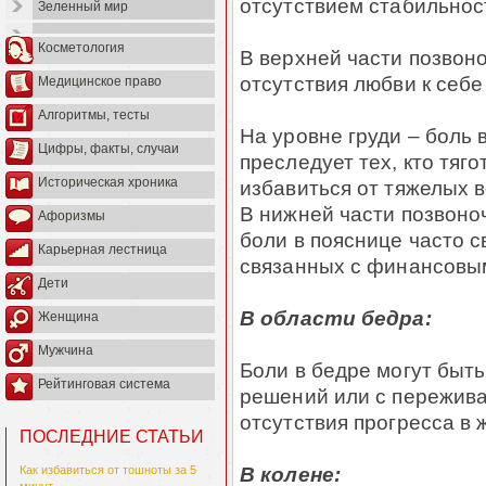
отсутствием стабильнос
Зеленный мир
Косметология
В верхней части позвоно
отсутствия любви к себе
Медицинское право
Алгоритмы, тесты
На уровне груди – боль 
Цифры, факты, случаи
преследует тех, кто тяг
Историческая хроника
избавиться от тяжелых 
В нижней части позвоно
Афоризмы
боли в пояснице часто 
Карьерная лестница
связанных с финансовы
Дети
В области бедра:
Женщина
Мужчина
Боли в бедре могут быть
Рейтинговая система
решений или с пережив
отсутствия прогресса в 
ПОСЛЕДНИЕ СТАТЬИ
В колене:
Как избавиться от тошноты за 5