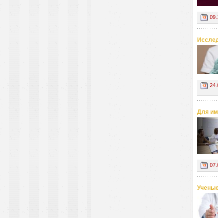
09.
Исслед
24.
Для им
07.
Ученые