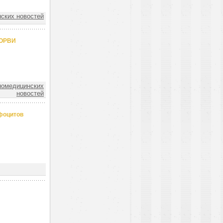
ских новостей
 ОРВИ
номедицинских
новостей
фоцитов