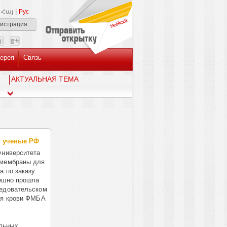
|
Հայ
Рус
гистрация
ерея
Связь
AКТУАЛЬНАЯ ТЕМА
и ученые РФ
университета
 мембраны для
а по заказу
пешно прошла
ледовательском
ия крови ФМБА
льных