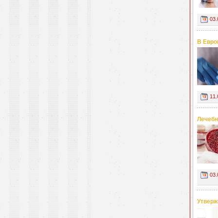
03.
В Евро
11.
Лечебн
03.
Утверж