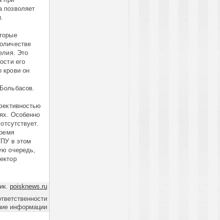
а позволяет
.
торые
количестве
елия. Это
ости его
 крови он
 Больбасов.
ффективностью
ях. Особенно
отсутствует.
время
ТПУ в этом
ую очередь,
ектор
ик.
poisknews.ru
ответственности
ние информации