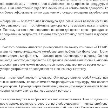
ов, которые могут применяться в условиях, когда провести процедуру 
ивно. Они качественно удаляют лейкоциты из компонентов донорской к
ся более эффективными по сравнению с существующими зарубежными
ильтрация — обязательная процедура для повышения безопасности п
 Это связано с тем, что лейкоциты донора могут вызывать нежелатель
и. Поэтому на станциях переливания крови донорская кровь проходит «
 специальных устройств. Обычно это достаточно длительная и дорого
ура.
 Томского политехнического университета по заказу компании «ПРОФ
отали импортозамещающие мембраны для мобильных фильтров. Пропу
такие мобильные фильтры — альтернативный способ ее очистки. Он ос
ен, когда необходимо провести экстренное переливание крови в «полев
а крови при этом может проводиться непосредственно во время ее взя
ующее устройство присоединяется к венозному катетеру.
ны — ключевой элемент фильтра. Они представляют собой уложенны
льные композиты, которые имеют микропористую структуру, что обеспе
ацию крови. Проходя через мембраны, лейкоциты задерживаются благ
электрическому заряду на поверхности волокон.
огия производства мембран полностью отечественная. Они созданы из
ров с использованием отечественного оборудования — уникальной си
анального электроспиннинга, разработанной учеными Томского политех