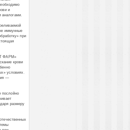
необходимо
рови и
 аналогами.
ереливаемой
ные иммунные
обработку» при
стоящая
ИТ ФАРМ»
скание крови
обенно
ых» условиях.
тия —
е послойно
чивает
одаря размеру
 отечественных
стемы
а при