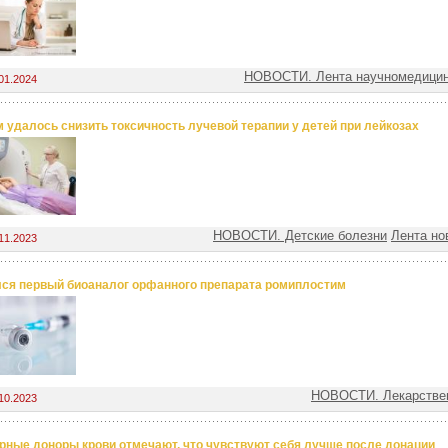
НОВОСТИ. Лента научномедицин
01.2024
 удалось снизить токсичность лучевой терапии у детей при лейкозах
НОВОСТИ. Детские болезни
Лента но
11.2023
ся первый биоаналог орфанного препарата ромиплостим
НОВОСТИ. Лекарстве
10.2023
рные доноры крови отмечают, что чувствуют себя лучше после донации