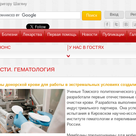
ригору Шагяну
Вход
Ре
Болезни
Лекарства
Первая помощь
Новости
Публикации
Гал
НОНС
У НАС В ГОСТЯХ
СТИ. ГЕМАТОЛОГИЯ
ы донорской крови для работы в экстремальных условиях создал
Ученые Томского политехнического 
разработали первые отечественные
очистки крови. Разработка выполнен
индустриального партнера. Она ус
испытания в Кировском научно-исс
институте гематологии и переливан
России.
Мембраны предназначены для моби