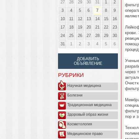
27
28
29
30
31
1
2
фильтр
3
4
5
6
7
8
9
операт
являют
10
11
12
13
14
15
16
17
18
19
20
21
22
23
Лейкоф
крови.
24
25
26
27
28
29
30
реакци
31
1
2
3
4
5
6
помощи
процед
ДОБАВИТЬ
Ученые
ОБЪЯВЛЕНИЕ
разраб
через 
РУБРИКИ
актуал
Очистк
Научная медицина
фильтр
Болезни
Мембра
Традиционная медицина
специа
фильтр
Здоровый образ жизни
пор и 
Косметология
Технол
полиме
Медицинское право
многок