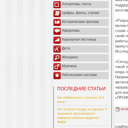
Алгоритмы, тесты
поддер
изгота
Цифры, факты, случаи
«Разра
Историческая хроника
являют
слоев 
Афоризмы
свойст
Карьерная лестница
работы
пропус
Дети
Исслед
Женщина
«Сегод
Мужчина
такой 
когда 
Рейтинговая система
Наприм
автоно
направ
ПОСЛЕДНИЕ СТАТЬИ
для ма
«ПРОФ
Как избавиться от тошноты за 5
минут
04.0
Нет ни боли в груди, ни одышки: 8
признаков «молчаливого»
инфаркта назвала кардиолог
ФМБА
Loading.