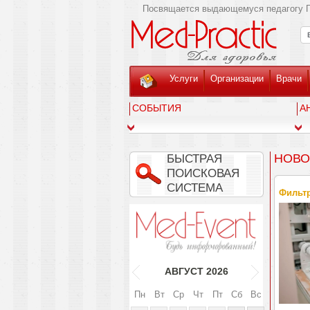
Посвящается выдающемуся педагогу Г
Услуги
Организации
Врачи
СОБЫТИЯ
А
НОВО
БЫСТРАЯ
ПОИСКОВАЯ
СИСТЕМА
Фильтр
АВГУСТ
2026
Пн
Вт
Ср
Чт
Пт
Сб
Вс