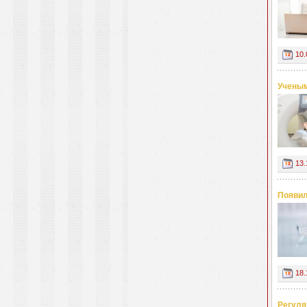
10.
Ученым
13.
Появил
18.
Регуля