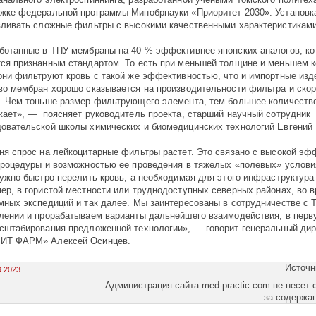
жке федеральной программы Минобрнауки «Приоритет 2030». Установк
вливать сложные фильтры с высокими качественными характеристиками
ботанные в ТПУ мембраны на 40 % эффективнее японских аналогов, ко
ся признанным стандартом. То есть при меньшей толщине и меньшем 
они фильтруют кровь с такой же эффективностью, что и импортные изд
во мембран хорошо сказывается на производительности фильтра и скор
. Чем тоньше размер фильтрующего элемента, тем большее количество
кает», — поясняет руководитель проекта, старший научный сотрудник
овательской школы химических и биомедицинских технологий Евгений
ня спрос на лейкоцитарные фильтры растет. Это связано с высокой э
процедуры и возможностью ее проведения в тяжелых «полевых» услови
нужно быстро перелить кровь, а необходимая для этого инфраструктура 
ер, в гористой местности или труднодоступных северных районах, во 
мных экспедиций и так далее. Мы заинтересованы в сотрудничестве с 
лении и прорабатываем варианты дальнейшего взаимодействия, в перв
сштабирования предложенной технологии», — говорит генеральный дир
ИТ ФАРМ» Алексей Осинцев.
Источн
9.2023
Администрация сайта med-practic.com не несет 
за содержа
..