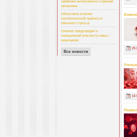
наиболее интенсивного старения
организма
Объяснено отличие
Измене
патологической тревоги от
обычного стресса
Онколог предупредил о
повышенной опасности пива с
шашлыком
25.
Все новости
Ученые
16.
Первые