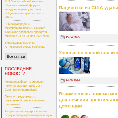
XVII Всероссийский научно-
образовательный форум с
Пациентке из США удал
международным участием
«Медицинская диагностика –
2025»
IX Международный
Междисциплинарный Саммит
«Женское здоровье» пройдет в
Москве с 21 по 23 мая 2025 года
15.04.2025
Виноградные семечки:
Антиканцерогенные свойства
Ученые не нашли связи 
Все статьи
ПОСЛЕДНИЕ
НОВОСТИ
24.09.2024
Медицинский центр Эребуни
получил аккредитацию Joint
Commission International
Взаимосвязь приема инг
Онколог предупредил о
для лечения эректильно
повышенной опасности пива с
шашлыком
деменции
Американские хирурги провели
первую полную роботизированную