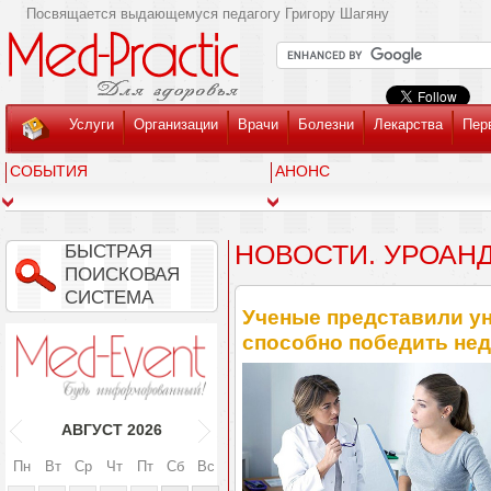
Посвящается выдающемуся педагогу Григору Шагяну
Услуги
Организации
Врачи
Болезни
Лекарства
Пер
СОБЫТИЯ
АНОНС
НОВОСТИ. УРОАН
БЫСТРАЯ
ПОИСКОВАЯ
СИСТЕМА
Ученые представили ун
способно победить не
АВГУСТ
2026
Пн
Вт
Ср
Чт
Пт
Сб
Вс