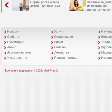
Нормы роста и веса
Зеленые выделе
детей – данные ВОЗ
из влагалища:
причины и лечен
Новости
Услуги
Научна
События
Организации
Болезн
Публикации
Врачи
Традиц
Анонс
Болезни
Здоров
Aктуальная тема
Лекарства
Медици
У нас в гостях
Первая помощь
Истори
Все права защищены © 2026, Med-Practic