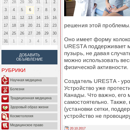
27
28
29
30
31
1
2
3
4
5
6
7
8
9
10
11
12
13
14
15
16
решения этой проблемы
17
18
19
20
21
22
23
24
25
26
27
28
29
30
Оно имеет форму колоко
31
1
2
3
4
5
6
URESTA поддерживает 
пузырь, не давая случат
ДОБАВИТЬ
можно использовать весь
ОБЪЯВЛЕНИЕ
физической активности.
РУБРИКИ
Создатель URESTA - уро
Научная медицина
Устройство уже протест
Болезни
Канады. Что важно, его
Традиционная медицина
самостоятельно. Также, 
Здоровый образ жизни
(установки сетки, подд
устройство не провоцир
Косметология
Медицинское право
20.10.2017