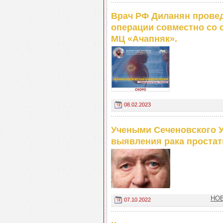
Врач РФ Диланян прове
операции совместно со 
МЦ «Ачапняк».
08.02.2023
Учеными Сеченовского У
выявления рака простат
НОВ
07.10.2022