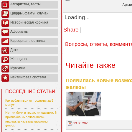
Алгоритмы, тесты
Админ
Цифры, факты, случаи
Loading...
Историческая хроника
Share
|
Афоризмы
Карьерная лестница
Вопросы, ответы, коммент
Дети
Женщина
Читайте также
Мужчина
Рейтинговая система
Появилась новые возмож
железы
ПОСЛЕДНИЕ СТАТЬИ
Как избавиться от тошноты за 5
минут
Нет ни боли в груди, ни одышки: 8
признаков «молчаливого»
инфаркта назвала кардиолог
23.06.2025
ФМБА