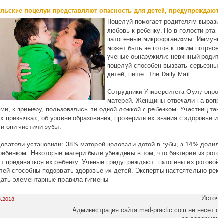
льские поцелуи представляют опасность для детей, предупреждаю
Поцелуй помогает родителям выраз
любовь к ребенку. Но в полости рта
патогенные микроорганизмы. Иммун
может быть не готов к таким потряс
ученые обнаружили: невинный роди
поцелуй способен вызвать серьезны
детей, пишет The Daily Mail.
Сотрудники Университета Оулу опро
матерей. Женщины отвечали на воп
ьми, к примеру, пользовались ли одной ложкой с ребенком. Участниц та
х привычках, об уровне образования, проверили их знания о здоровье 
ли они чистили зубы.
ователи установили: 38% матерей целовали детей в губы, а 14% дели
ребенком. Некоторые матери были убеждены в том, что бактерии из рот
ут предаваться их ребенку. Ученые предупреждают: патогены из ротово
лей способны подорвать здоровье их детей. Эксперты настоятельно р
ать элементарные правила гигиены.
Исто
3.2018
Администрация сайта med-practic.com не несет 