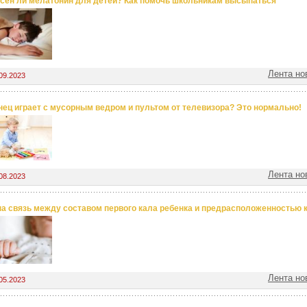
сен ли мелатонин для детей? Как помочь школьникам высыпаться
Лента но
09.2023
ец играет с мусорным ведром и пультом от телевизора? Это нормально!
Лента но
08.2023
а связь между составом первого кала ребенка и предрасположенностью 
Лента но
05.2023