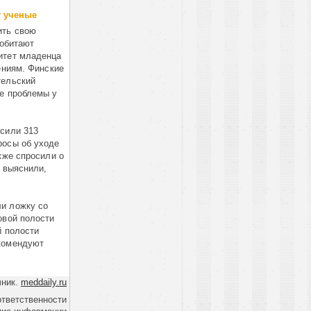
т ученые
ить свою
 обитают
итет младенца
ениям. Финские
тельский
е проблемы у
сили 313
росы об уходе
кже спросили о
и выяснили,
ли ложку со
овой полости
й полости
екомендуют
чник.
meddaily.ru
ответственности