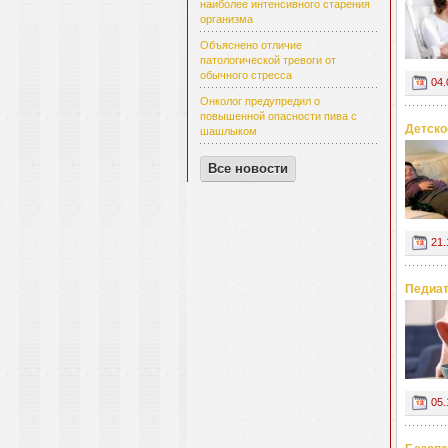
наиболее интенсивного старения
организма
Объяснено отличие
патологической тревоги от
обычного стресса
04.
Онколог предупредил о
повышенной опасности пива с
Детско
шашлыком
Все новости
21.
Педиат
05.