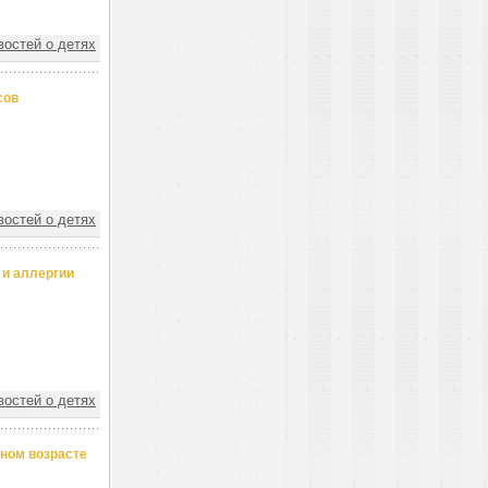
востей о детях
сов
востей о детях
 и аллергии
востей о детях
ном возрасте