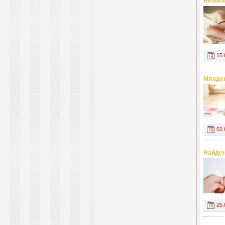
Безопа
15.
Младен
02.
Найден
25.