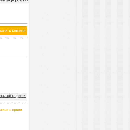
ние информации
востей о детях
лина в крови