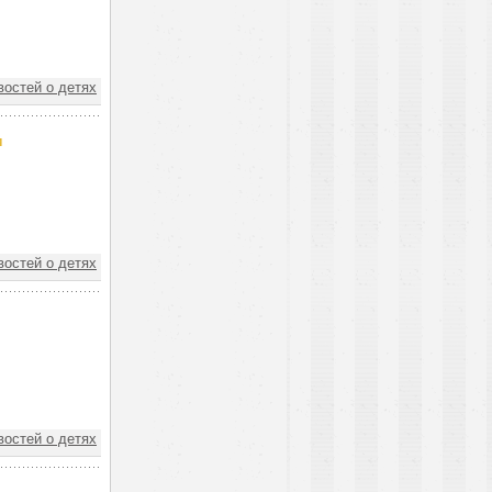
востей о детях
и
востей о детях
востей о детях