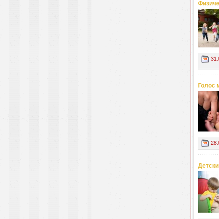
Физиче
31.
Голос 
28.
Детски