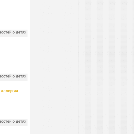
востей о детях
востей о детях
к аллергии
востей о детях