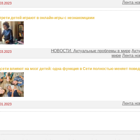
Лента но
03.2023
трети детей играют в онлайн-игры с незнакомцами
НОВОСТИ. Актуальные проблемы в мире
Акт
03.2023
мире
Лента но
цсети влияют на мозг детей: одна функция в Сети полностью меняет пове
Лента но
01.2023