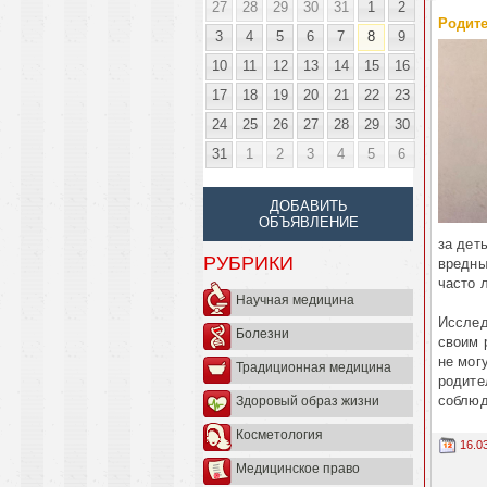
27
28
29
30
31
1
2
Родите
3
4
5
6
7
8
9
10
11
12
13
14
15
16
17
18
19
20
21
22
23
24
25
26
27
28
29
30
31
1
2
3
4
5
6
ДОБАВИТЬ
ОБЪЯВЛЕНИЕ
за дет
РУБРИКИ
вредны
часто 
Научная медицина
Исслед
Болезни
своим 
не мог
Традиционная медицина
родите
соблюд
Здоровый образ жизни
Косметология
16.0
Медицинское право