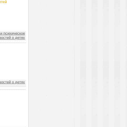
етей
и психическое
востей о детях
востей о детях