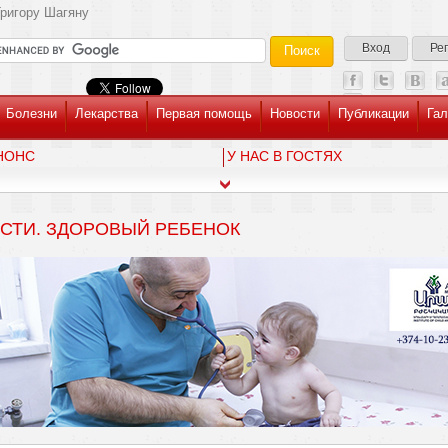
ригору Шагяну
Вход
Ре
Болезни
Лекарства
Первая помощь
Новости
Публикации
Гал
НОНС
У НАС В ГОСТЯХ
СТИ. ЗДОРОВЫЙ РЕБЕНОК