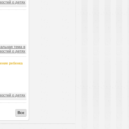
востей о детях
уальная тема в
востей о детях
дение ребенка
востей о детях
Все