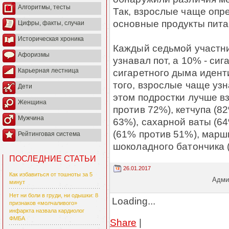
Алгоритмы, тесты
Так, взрослые чаще опре
основные продукты пита
Цифры, факты, случаи
Историческая хроника
Каждый седьмой участник
Афоризмы
узнавал пот, а 10% - си
сигаретного дыма идент
Карьерная лестница
того, взрослые чаще уз
Дети
этом подростки лучше в
Женщина
против 72%), кетчупа (8
Мужчина
63%), сахарной ваты (6
(61% против 51%), марш
Рейтинговая система
шоколадного батончика 
ПОСЛЕДНИЕ СТАТЬИ
26.01.2017
Как избавиться от тошноты за 5
Админ
минут
Нет ни боли в груди, ни одышки: 8
Loading...
признаков «молчаливого»
инфаркта назвала кардиолог
ФМБА
Share
|