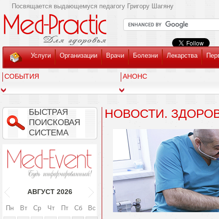
Посвящается выдающемуся педагогу Григору Шагяну
Услуги
Организации
Врачи
Болезни
Лекарства
Пер
СОБЫТИЯ
АНОНС
НОВОСТИ. ЗДОРО
БЫСТРАЯ
ПОИСКОВАЯ
СИСТЕМА
АВГУСТ
2026
Пн
Вт
Ср
Чт
Пт
Сб
Вс