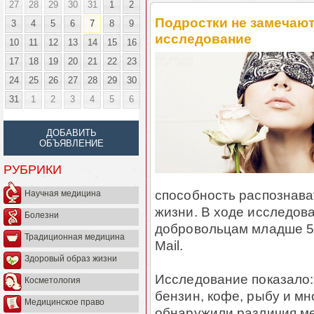
27
28
29
30
31
1
2
Подростки не замечают
3
4
5
6
7
8
9
исследование
10
11
12
13
14
15
16
17
18
19
20
21
22
23
24
25
26
27
28
29
30
31
1
2
3
4
5
6
ДОБАВИТЬ
ОБЪЯВЛЕНИЕ
РУБРИКИ
способность распознава
Научная медицина
жизни. В ходе исследов
Болезни
добровольцам младше 50 
Традиционная медицина
Mail.
Здоровый образ жизни
Исследование показало: 
Косметология
бензин, кофе, рыбу и м
Медицинское право
обнаружили различия ме